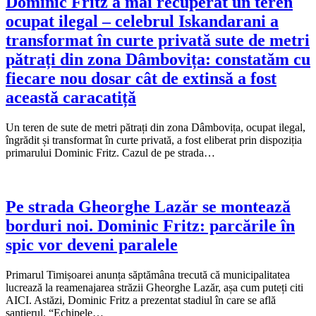
Dominic Fritz a mai recuperat un teren
ocupat ilegal – celebrul Iskandarani a
transformat în curte privată sute de metri
pătrați din zona Dâmbovița: constatăm cu
fiecare nou dosar cât de extinsă a fost
această caracatiță
Un teren de sute de metri pătrați din zona Dâmbovița, ocupat ilegal,
îngrădit și transformat în curte privată, a fost eliberat prin dispoziția
primarului Dominic Fritz. Cazul de pe strada…
Pe strada Gheorghe Lazăr se montează
borduri noi. Dominic Fritz: parcările în
spic vor deveni paralele
Primarul Timișoarei anunța săptămâna trecută că municipalitatea
lucrează la reamenajarea străzii Gheorghe Lazăr, așa cum puteți citi
AICI. Astăzi, Dominic Fritz a prezentat stadiul în care se află
șantierul. “Echipele…