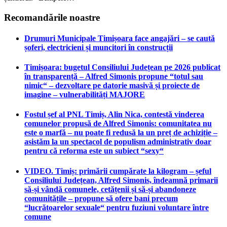
Recomandările noastre
Drumuri Municipale Timișoara face angajări – se caută
șoferi, electricieni și muncitori în construcții
Timișoara: bugetul Consiliului Județean pe 2026 publicat
în transparență – Alfred Simonis propune “totul sau
nimic“ – dezvoltare pe datorie masivă și proiecte de
imagine – vulnerabilități MAJORE
Fostul șef al PNL Timiș, Alin Nica, contestă vinderea
comunelor propusă de Alfred Simonis: comunitatea nu
este o marfă – nu poate fi redusă la un preț de achiziție –
asistăm la un spectacol de populism administrativ doar
pentru că reforma este un subiect “sexy“
VIDEO. Timiș: primării cumpărate la kilogram – șeful
Consiliului Județean, Alfred Simonis, îndeamnă primarii
să-și vândă comunele, cetățenii și să-și abandoneze
comunitățile – propune să ofere bani precum
“lucrătoarelor sexuale“ pentru fuziuni voluntare între
comune