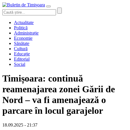
Actualitate
Politică
Administrație
Economie
Sănătate
Cultură
Educație
Editorial
Social
Timișoara: continuă
reamenajarea zonei Gării de
Nord – va fi amenajează o
parcare în locul garajelor
18.09.2025 - 21:37