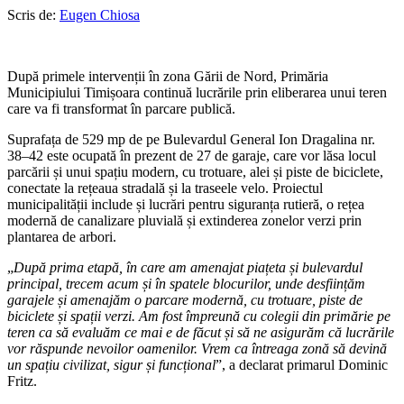
Scris de:
Eugen Chiosa
După primele intervenții în zona Gării de Nord, Primăria
Municipiului Timișoara continuă lucrările prin eliberarea unui teren
care va fi transformat în parcare publică.
Suprafața de 529 mp de pe Bulevardul General Ion Dragalina nr.
38–42 este ocupată în prezent de 27 de garaje, care vor lăsa locul
parcării și unui spațiu modern, cu trotuare, alei și piste de biciclete,
conectate la rețeaua stradală și la traseele velo. Proiectul
municipalității include și lucrări pentru siguranța rutieră, o rețea
modernă de canalizare pluvială și extinderea zonelor verzi prin
plantarea de arbori.
„
După prima etapă, în care am amenajat piațeta și bulevardul
principal, trecem acum și în spatele blocurilor, unde desființăm
garajele și amenajăm o parcare modernă, cu trotuare, piste de
biciclete și spații verzi. Am fost împreună cu colegii din primărie pe
teren ca să evaluăm ce mai e de făcut și să ne asigurăm că lucrările
vor răspunde nevoilor oamenilor. Vrem ca întreaga zonă să devină
un spațiu civilizat, sigur și funcțional
”, a declarat primarul Dominic
Fritz.