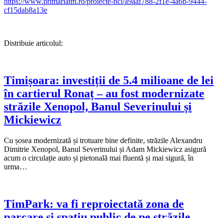
https://www.primariatm.ro/proiecte-hcl/a9aaf788-2f1e-4a6b-9444-
cf15dab8a13e
Distribuie articolul:
Timișoara: investiții de 5.4 milioane de lei
în cartierul Ronaț – au fost modernizate
străzile Xenopol, Banul Severinului și
Mickiewicz
Cu șosea modernizată și trotuare bine definite, străzile Alexandru
Dimitrie Xenopol, Banul Severinului și Adam Mickiewicz asigură
acum o circulație auto și pietonală mai fluentă și mai sigură, în
urma…
TimPark: va fi reproiectată zona de
parcare și spațiu public de pe străzile