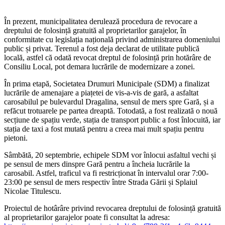
În prezent, municipalitatea derulează procedura de revocare a
dreptului de folosință gratuită al proprietarilor garajelor, în
conformitate cu legislația națională privind administrarea domeniului
public și privat. Terenul a fost deja declarat de utilitate publică
locală, astfel că odată revocat dreptul de folosință prin hotărâre de
Consiliu Local, pot demara lucrările de modernizare a zonei.
În prima etapă, Societatea Drumuri Municipale (SDM) a finalizat
lucrările de amenajare a piațetei de vis-a-vis de gară, a asfaltat
carosabilul pe bulevardul Dragalina, sensul de mers spre Gară, și a
refăcut trotuarele pe partea dreaptă. Totodată, a fost realizată o nouă
secțiune de spațiu verde, stația de transport public a fost înlocuită, iar
stația de taxi a fost mutată pentru a creea mai mult spațiu pentru
pietoni.
Sâmbătă, 20 septembrie, echipele SDM vor înlocui asfaltul vechi și
pe sensul de mers dinspre Gară pentru a încheia lucrările la
carosabil. Astfel, traficul va fi restricționat în intervalul orar 7:00-
23:00 pe sensul de mers respectiv între Strada Gării și Splaiul
Nicolae Titulescu.
Proiectul de hotârâre privind revocarea dreptului de folosință gratuită
al proprietarilor garajelor poate fi consultat la adresa: