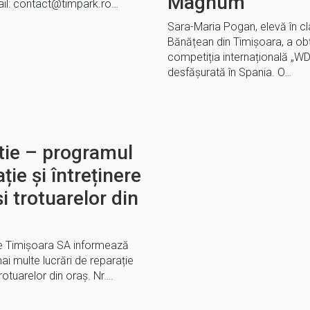
Magnum
ail: contact@timpark.ro…
Sara-Maria Pogan, elevă în cl
Bănățean din Timișoara, a obț
competiția internațională „W
desfășurată în Spania. O…
tie – programul
ție și întreținere
 și trotuarelor din
e Timișoara SA informează
i multe lucrări de reparație
 trotuarelor din oraș. Nr….