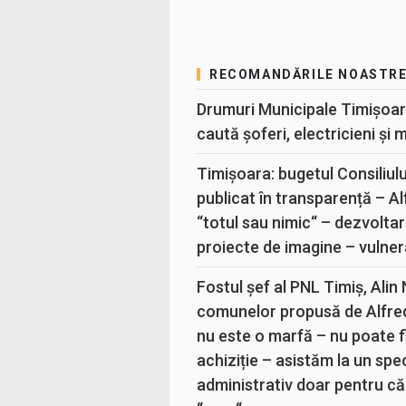
RECOMANDĂRILE NOASTR
Drumuri Municipale Timișoar
caută șoferi, electricieni și 
Timișoara: bugetul Consiliul
publicat în transparență – A
“totul sau nimic“ – dezvoltar
proiecte de imagine – vulner
Fostul șef al PNL Timiș, Alin
comunelor propusă de Alfre
nu este o marfă – nu poate fi
achiziție – asistăm la un sp
administrativ doar pentru că