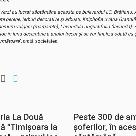
ii Verzi au lucrat săptămâna aceasta pe bulevardul I.C. Brătianu.
nte perene, ierburi decorative și arbuști: Kniphofia uvaria Grandi
mum vulgare (margarete), Lavandula angustifolia (lavandă). Ac
 loc în luna decembrie a anului trecut și se vor finaliza odată cu
următoare
“, arată societatea.
ăria La Două
Peste 300 de am
ă “Timișoara la
șoferilor, în ace