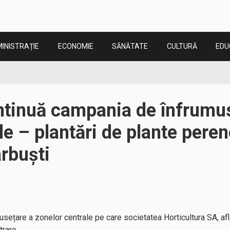
INISTRAȚIE
ECONOMIE
SĂNĂTATE
CULTURĂ
EDU
ntinuă campania de înfrumu
le – plantări de plante peren
arbuști
usețare a zonelor centrale pe care societatea Horticultura SA, afl
trare.