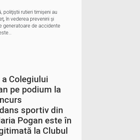
oliţiştii rutieri timișeni au
ţ, în vederea prevenirii şi
ze generatoare de accidente
peste…
 a Colegiului
an pe podium la
oncurs
 dans sportiv din
aria Pogan este în
egitimată la Clubul