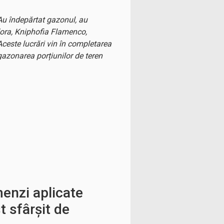
 Au îndepărtat gazonul, au
flora, Kniphofia Flamenco,
este lucrări vin în completarea
 gazonarea porțiunilor de teren
enzi aplicate
st sfârșit de