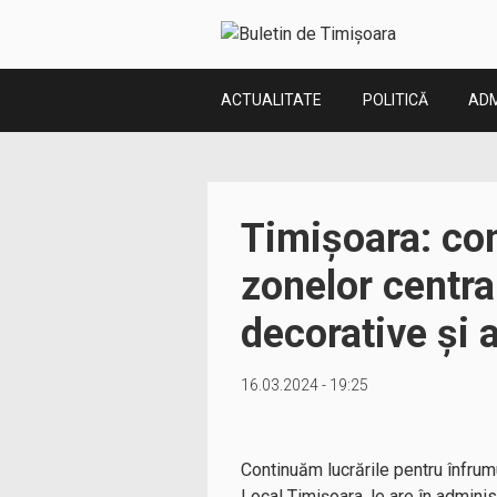
ACTUALITATE
POLITICĂ
ADM
Timișoara: co
zonelor centra
decorative și 
16.03.2024 - 19:25
Continuăm lucrările pentru înfrum
Local Timișoara, le are în adminis