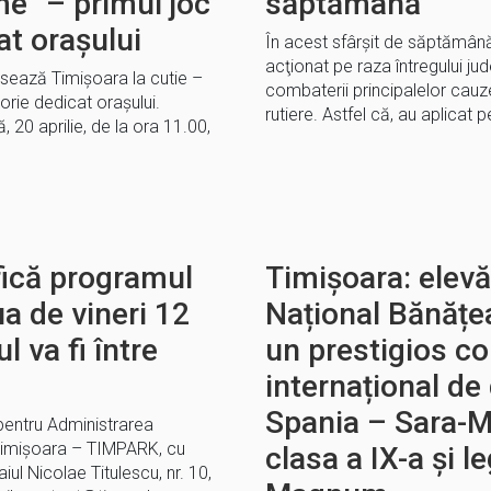
e“ – primul joc
săptămână
t orașului
În acest sfârșit de săptămână, p
acţionat pe raza întregului jude
nsează Timișoara la cutie –
combaterii principalelor cau
ie dedicat orașului.
rutiere. Astfel că, au aplicat 
20 aprilie, de la ora 11.00,
ică programul
Timișoara: elevă
ua de vineri 12
Național Bănățe
 va fi între
un prestigios c
internațional de
Spania – Sara-M
 pentru Administrarea
l Timișoara – TIMPARK, cu
clasa a IX-a și l
aiul Nicolae Titulescu, nr. 10,