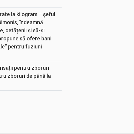
rate la kilogram – șeful
 Simonis, îndeamnă
, cetățenii și să-și
propune să ofere bani
e“ pentru fuziuni
sații pentru zboruri
tru zboruri de până la