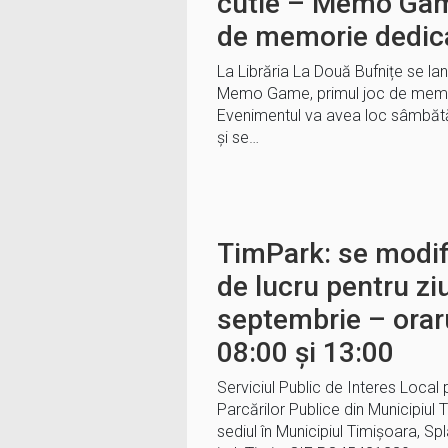
cutie – Memo Gam
de memorie dedica
La Librăria La Două Bufnițe se la
Memo Game, primul joc de memor
Evenimentul va avea loc sâmbătă, 
și se…
TimPark: se modif
de lucru pentru zi
septembrie – orarul
08:00 și 13:00
Serviciul Public de Interes Local
Parcărilor Publice din Municipiu
sediul în Municipiul Timișoara, Spl