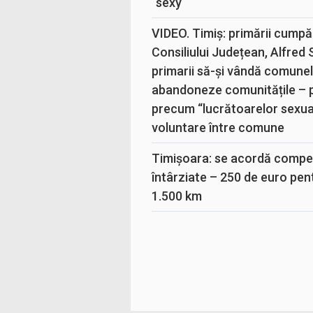
“sexy“
VIDEO. Timiș: primării cumpă
Consiliului Județean, Alfred
primarii să-și vândă comunele
abandoneze comunitățile – 
precum “lucrătoarelor sexual
voluntare între comune
Timișoara: se acordă compen
întârziate – 250 de euro pen
1.500 km