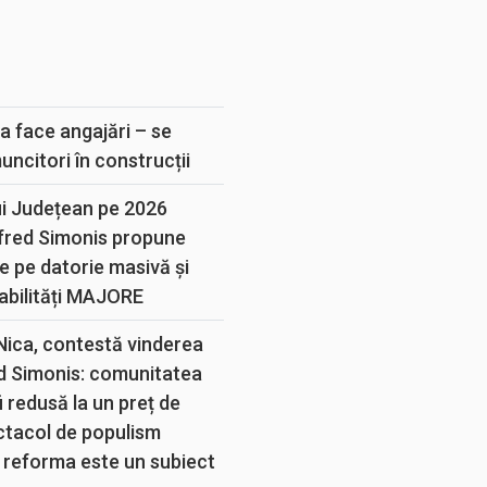
E
a face angajări – se
muncitori în construcții
ui Județean pe 2026
lfred Simonis propune
e pe datorie masivă și
abilități MAJORE
 Nica, contestă vinderea
d Simonis: comunitatea
 redusă la un preț de
ectacol de populism
 reforma este un subiect