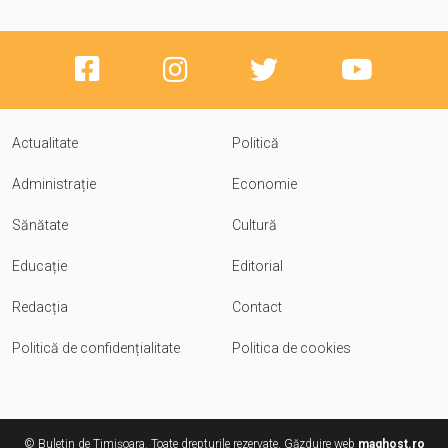
Actualitate
Politică
Administrație
Economie
Sănătate
Cultură
Educație
Editorial
Redacția
Contact
Politică de confidențialitate
Politica de cookies
© Buletin de Timișoara. Toate drepturile rezervate. Găzduire web
maghost.ro