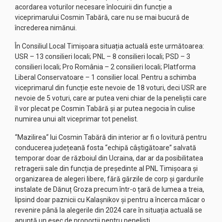
acordarea voturilor necesare înlocuirii din funcție a
viceprimarului Cosmin Tabără, care nu se mai bucură de
încrederea nimănui.
În Consiliul Local Timișoara situația actuală este următoarea:
USR – 13 consilieri locali; PNL – 8 consilieri locali; PSD – 3
consilieri locali; Pro România – 2 consilieri locali; Platforma
Liberal Conservatoare – 1 consilier local. Pentru a schimba
viceprimarul din funcție este nevoie de 18 voturi, deci USR are
nevoie de 5 voturi, care ar putea veni chiar de la peneliștii care
îl vor plecat pe Cosmin Tabără și ar putea negocia în culise
numirea unui alt viceprimar tot penelist.
“Mazilirea“ lui Cosmin Tabără din interior ar fi o lovitură pentru
conducerea județeană fosta “echipă câștigătoare” salvată
temporar doar de războiul din Ucraina, dar ar da posibilitatea
retragerii sale din funcția de președinte al PNL Timișoara și
organizarea de alegeri libere, fără gărzile de corp și gardurile
instalate de Dănuț Groza precum într-o țară de lumea a treia,
lipsind doar paznicii cu Kalașnikov și pentru a încerca măcar o
revenire până la alegerile din 2024 care în situația actuală se
anunță un eșec de proporții pentru penelisti.