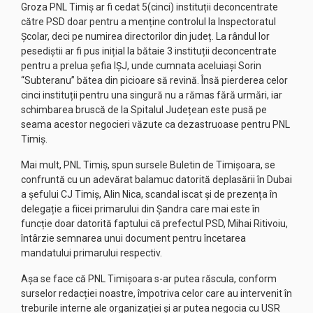
Groza PNL Timiș ar fi cedat 5(cinci) instituții deconcentrate
către PSD doar pentru a menține controlul la Inspectoratul
Școlar, deci pe numirea directorilor din județ. La rândul lor
pesediștii ar fi pus inițial la bătaie 3 instituții deconcentrate
pentru a prelua șefia IȘJ, unde cumnata aceluiași Sorin
“Subteranu” bătea din picioare să revină. Însă pierderea celor
cinci instituții pentru una singură nu a rămas fără urmări, iar
schimbarea bruscă de la Spitalul Județean este pusă pe
seama acestor negocieri văzute ca dezastruoase pentru PNL
Timiș.
Mai mult, PNL Timiș, spun sursele Buletin de Timișoara, se
confruntă cu un adevărat balamuc datorită deplasării în Dubai
a șefului CJ Timiș, Alin Nica, scandal iscat și de prezența în
delegație a fiicei primarului din Șandra care mai este în
funcție doar datorită faptului că prefectul PSD, Mihai Ritivoiu,
întârzie semnarea unui document pentru încetarea
mandatului primarului respectiv.
Așa se face că PNL Timișoara s-ar putea răscula, conform
surselor redacției noastre, împotriva celor care au intervenit în
treburile interne ale organizației și ar putea negocia cu USR