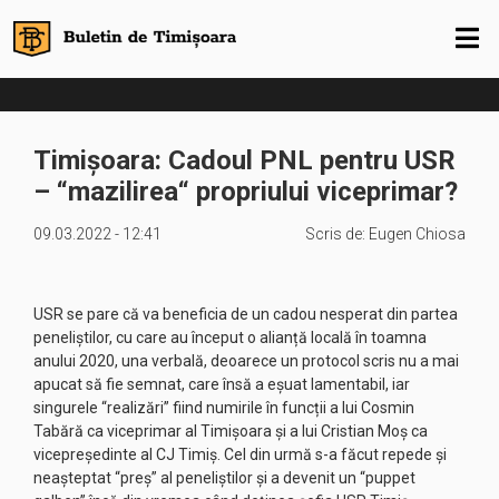
Timișoara: Cadoul PNL pentru USR
– “mazilirea“ propriului viceprimar?
09.03.2022 - 12:41
Scris de:
Eugen Chiosa
USR se pare că va beneficia de un cadou nesperat din partea
peneliștilor, cu care au început o alianță locală în toamna
anului 2020, una verbală, deoarece un protocol scris nu a mai
apucat să fie semnat, care însă a eșuat lamentabil, iar
singurele “realizări” fiind numirile în funcții a lui Cosmin
Tabără ca viceprimar al Timișoara și a lui Cristian Moș ca
vicepreședinte al CJ Timiș. Cel din urmă s-a făcut repede și
neașteptat “preș” al peneliștilor și a devenit un “puppet