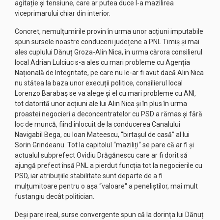
agitație și tensiune, care ar putea duce l-a mazilirea
viceprimarului chiar din interior.
Concret, nemulțumirile provin în urma unor acțiuni imputabile
spun sursele noastre conducerii județene a PNL Timiș și mai
ales cuplului Dănuț Groza-Alin Nica, în urma cărora consilierul
local Adrian Lulciuc s-a ales cu mari probleme cu Agenția
Națională de Integritate, pe care nu le-ar fi avut dacă Alin Nica
nu stătea la baza unor execuții politice, consilierul local
Lorenzo Barabaș se va alege și el cu mari probleme cu ANI,
tot datorită unor acțiuni ale lui Alin Nica și în plus în urma
proastei negocieri a deconcentratelor cu PSD a rămas și fără
loc de muncă, fiind înlocuit de la conducerea Canalului
Navigabil Bega, cu Ioan Mateescu, “birtașul de casă” al lui
Sorin Grindeanu. Tot la capitolul “maziliți“ se pare că ar fi și
actualul subprefect Ovidiu Drăgănescu care ar fi dorit să
ajungă prefect însă PNL a pierdut funcția tot la negocierile cu
PSD, iar atribuțiile stabilitate sunt departe de a fi
mulțumitoare pentru o așa “valoare“ a peneliștilor, mai mult
fustangiu decât politician.
Deși pare ireal, surse convergente spun că la dorința lui Dănuț