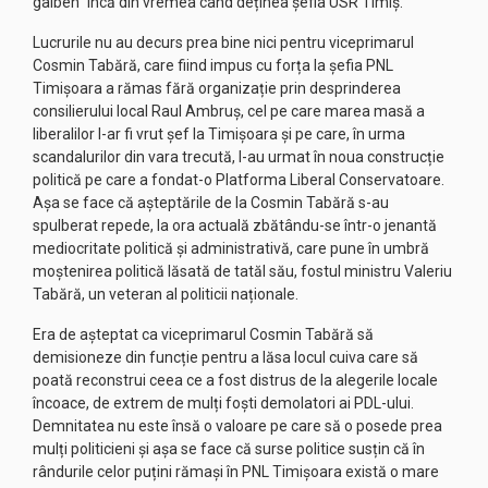
galben” încă din vremea când deținea șefia USR Timiș.
Lucrurile nu au decurs prea bine nici pentru viceprimarul
Cosmin Tabără, care fiind impus cu forța la șefia PNL
Timișoara a rămas fără organizație prin desprinderea
consilierului local Raul Ambruș, cel pe care marea masă a
liberalilor l-ar fi vrut șef la Timișoara și pe care, în urma
scandalurilor din vara trecută, l-au urmat în noua construcție
politică pe care a fondat-o Platforma Liberal Conservatoare.
Așa se face că așteptările de la Cosmin Tabără s-au
spulberat repede, la ora actuală zbătându-se într-o jenantă
mediocritate politică și administrativă, care pune în umbră
moștenirea politică lăsată de tatăl său, fostul ministru Valeriu
Tabără, un veteran al politicii naționale.
Era de așteptat ca viceprimarul Cosmin Tabără să
demisioneze din funcție pentru a lăsa locul cuiva care să
poată reconstrui ceea ce a fost distrus de la alegerile locale
încoace, de extrem de mulți foști demolatori ai PDL-ului.
Demnitatea nu este însă o valoare pe care să o posede prea
mulți politicieni și așa se face că surse politice susțin că în
rândurile celor puțini rămași în PNL Timișoara există o mare