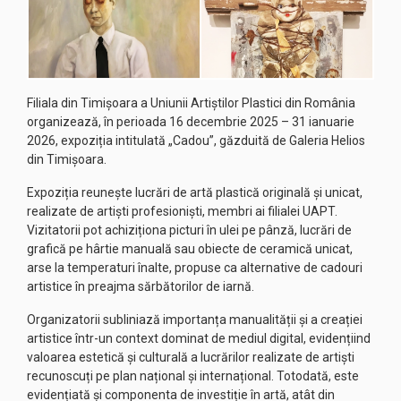
Filiala din Timișoara a Uniunii Artiștilor Plastici din România
organizează, în perioada 16 decembrie 2025 – 31 ianuarie
2026, expoziția intitulată „Cadou”, găzduită de Galeria Helios
din Timișoara.
Expoziția reunește lucrări de artă plastică originală și unicat,
realizate de artiști profesioniști, membri ai filialei UAPT.
Vizitatorii pot achiziționa picturi în ulei pe pânză, lucrări de
grafică pe hârtie manuală sau obiecte de ceramică unicat,
arse la temperaturi înalte, propuse ca alternative de cadouri
artistice în preajma sărbătorilor de iarnă.
Organizatorii subliniază importanța manualității și a creației
artistice într-un context dominat de mediul digital, evidențiind
valoarea estetică și culturală a lucrărilor realizate de artiști
recunoscuți pe plan național și internațional. Totodată, este
evidențiată și componenta de investiție în artă, atât din