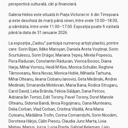
perspectivă culturală, cât și financiară.
Galeria Helios este situată în Piața Victoriei nr. 6 din Timișoara
și este deschisă de marți până vineri, între orele 10.00–18.00,
și sâmbăta, între orele 11.00–17.00. Expoziția poate fi vizitată
până la data de 31 ianuarie 2026.
La expoziția „Cadou” participă numeroși artiști plastici, printre
care: Sorin Bijan, Ildiko Maroșan, Daniela Areta Voștinar, Sorin
Scurtulescu, Sorin Drăgoi, Mariana Țepeș, Mirela Popescu,
Flora Răducan, Constantin Răducan, Viorica Bocioc, Diana
Harja, Mihai Vornicu, Heidi M Kiss, Monica Schuller, Reghine
Târnoveanu, Nora Novac, Monica Hoble, Mihaela Tarhuna,
Mihai Olteanu, Ileana Ciobanu Ianovici, Geta Medinski, Andrei
Medinski, Smaranda Moldovan, Maria Bana, Rodica Strugaru,
Carol David, Lelia Brânda, Felicia Sălăjan, Dana Petcov,
Adriana Ilin Tomici, Edit Torony, Pavel Torony, Dorel Manole
Olteanu, Sidonia Bandi, Ilinca Rogojinaru, Oana Munteanu,
Delia Corban, Vlad Corban, Cristina Vlădilă, Ana Maria
Cuteanu, Mădălina Trofin, Corina Comarnițchi, Sorin Nicodim,
Doroteea Hârjoi, Călin Piescu, Claudia Junc Marta, Livia
Matiaș, Marius Jurca, Lucia Preda, Gabriel Kelemen, Liviu