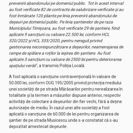
prevenirii abandonului pe domeniul public. Tot în acest interval
au fost verificate 82 de contracte de salubrizare verificate și au
fost înmânate 120 pliante pe linia prevenirii abandonului de
deșeuri pe domeniul public. Pe linia șantierelor de pe raza
Municipiului Timișoara, au fost verificate 29 de șantiere, fiind
aplicate 9 sancțiuni cu valoare 22.500 lei, conform HCL
320/2022 și HCL 333/2020, pentru nereguli privind
gestionarea necorespunzătoare a deșeurilor, neamenajarea de
rampe de spălare a roților la ieșirea din șantiere. Au fost
aplicate 3 sancțiuni cu valoare de 2500 lei pentru deteriorarea
spațiului verde
“, a transmis Poliția Locală.
A fost aplicată o sancțiune contravențională în valoare de
50.000 lei, conform OUG 195/2005 privind protecția mediului
unei societăți de pe strada Mărăsarilor pentru nerealizarea în
totalitate și la termen a măsurilor dispuse anterior, respectiv
activități de colectare a deșeurilor din fier vechi, fără a deține
autorizație de mediu. În cazul unei alte societăți a fost
aplicată o sancțiune de 60.000 de lei pentru organizarea de
șantier de pe strada Musicescu unde s-a constatat că s-au
depozitat amestecat deșeurile.