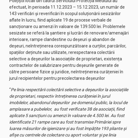
Polițiștii locali din cadrul Serviciului Protecția Mediului au
efectuat, în perioada 11.12.2023 – 15.12.2023, un număr de
143 verificări și reverificări în scopul soluționării sesizărilor
aflate în lucru, fiind aplicate 19 de procese verbale de
sancționare cu amenzi în valoare de 139.500 lei. Problemele
sesizate se referă la șantiere și lucrări de renovare/amenajări
interioare, rampe clandestine cu deșeuri și abandon de
deșeuri, neîntreținerea corespunzătoare a curților, parcărilor,
spațiilor deținute sau utilizate, rerespectarea colectării
selective a deșeurilor la asociațiile de proprietari, existența
contractelor de salubrizare pentru deșeurile generate de
către persoane fizice și juridice, neîntreținerea curățeniei în
jurul recipientelor pentru precolectarea deșeurilor
“
Pe linia respectării colectării selective a deșeurilor la asociațiile
de proprietari, respectiv întreținerea curățeniei în jurul
imobilelor, abandonul deșeurilor pe domeniul public, la locul de
amplasare a pubelelor, au fost verificate 38 de asociații, fiind
aplicate 5 sancțiuni cu amenzi în valoare de 4.500 lei. Au fost
identificate 21 rampe care au fost transmise Primăriei spre
luarea măsurilor de igienizare și au fost împățite 193 pliante și
afișe cu centrele de colectare cu aport voluntar și pe linia