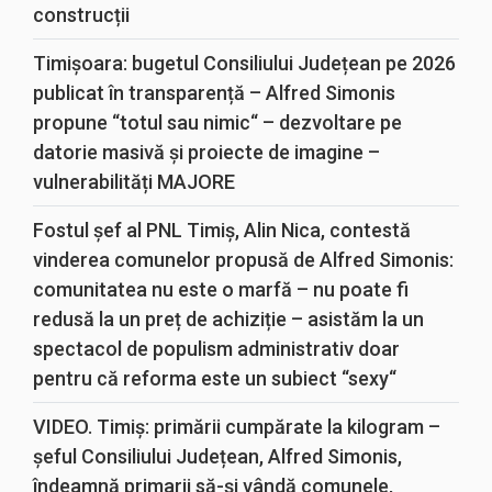
construcții
Timișoara: bugetul Consiliului Județean pe 2026
publicat în transparență – Alfred Simonis
propune “totul sau nimic“ – dezvoltare pe
datorie masivă și proiecte de imagine –
vulnerabilități MAJORE
Fostul șef al PNL Timiș, Alin Nica, contestă
vinderea comunelor propusă de Alfred Simonis:
comunitatea nu este o marfă – nu poate fi
redusă la un preț de achiziție – asistăm la un
spectacol de populism administrativ doar
pentru că reforma este un subiect “sexy“
VIDEO. Timiș: primării cumpărate la kilogram –
șeful Consiliului Județean, Alfred Simonis,
îndeamnă primarii să-și vândă comunele,