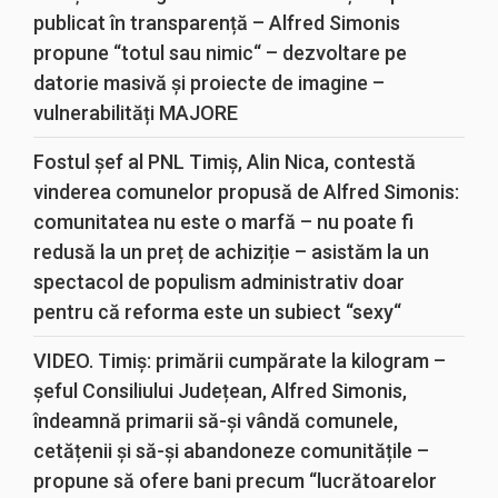
publicat în transparență – Alfred Simonis
propune “totul sau nimic“ – dezvoltare pe
datorie masivă și proiecte de imagine –
vulnerabilități MAJORE
Fostul șef al PNL Timiș, Alin Nica, contestă
vinderea comunelor propusă de Alfred Simonis:
comunitatea nu este o marfă – nu poate fi
redusă la un preț de achiziție – asistăm la un
spectacol de populism administrativ doar
pentru că reforma este un subiect “sexy“
VIDEO. Timiș: primării cumpărate la kilogram –
șeful Consiliului Județean, Alfred Simonis,
îndeamnă primarii să-și vândă comunele,
cetățenii și să-și abandoneze comunitățile –
propune să ofere bani precum “lucrătoarelor