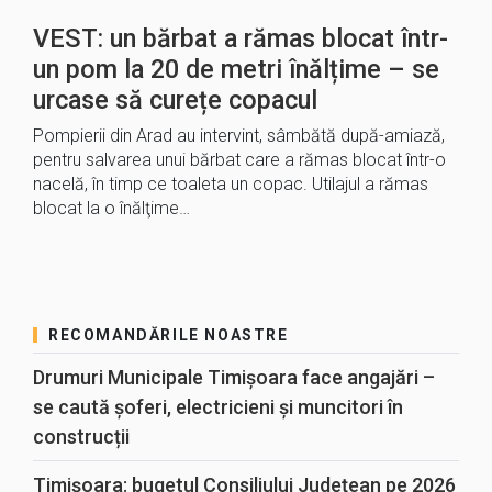
VEST: un bărbat a rămas blocat într-
un pom la 20 de metri înălțime – se
urcase să curețe copacul
Pompierii din Arad au intervint, sâmbătă după-amiază,
pentru salvarea unui bărbat care a rămas blocat într-o
nacelă, în timp ce toaleta un copac. Utilajul a rămas
blocat la o înălţime…
RECOMANDĂRILE NOASTRE
Drumuri Municipale Timișoara face angajări –
se caută șoferi, electricieni și muncitori în
construcții
Timișoara: bugetul Consiliului Județean pe 2026