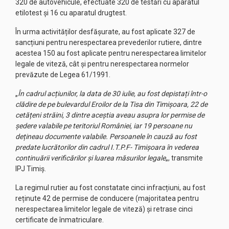
320 de autovehicule, efectuate 320 de testări cu aparatul
etilotest și 16 cu aparatul drugtest.
În urma activităților desfășurate, au fost aplicate 327 de
sancțiuni pentru nerespectarea prevederilor rutiere, dintre
acestea 150 au fost aplicate pentru nerespectarea limitelor
legale de viteză, cât și pentru nerespectarea normelor
prevăzute de Legea 61/1991.
„
În cadrul acțiunilor, la data de 30 iulie, au fost depistați într-o
clădire de pe bulevardul Eroilor de la Tisa din Timișoara, 22 de
cetățeni străini, 3 dintre aceștia aveau asupra lor permise de
ședere valabile pe teritoriul României, iar 19 persoane nu
dețineau documente valabile. Persoanele în cauză au fost
predate lucrătorilor din cadrul I.T.P.F- Timișoara în vederea
continuării verificărilor și luarea măsurilor legale
„, transmite
IPJ Timiș.
La regimul rutier au fost constatate cinci infracțiuni, au fost
reținute 42 de permise de conducere (majoritatea pentru
nerespectarea limitelor legale de viteză) și retrase cinci
certificate de înmatriculare.