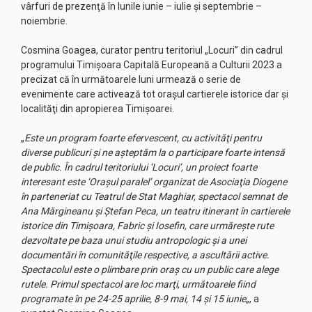
vârfuri de prezenţă în lunile iunie – iulie şi septembrie –
noiembrie.
Cosmina Goagea, curator pentru teritoriul „Locuri” din cadrul
programului Timişoara Capitală Europeană a Culturii 2023 a
precizat că în următoarele luni urmează o serie de
evenimente care activează tot oraşul cartierele istorice dar şi
localităţi din apropierea Timişoarei.
„
Este un program foarte efervescent, cu activităţi pentru
diverse publicuri şi ne aşteptăm la o participare foarte intensă
de public. În cadrul teritoriului ‘Locuri’, un proiect foarte
interesant este ‘Oraşul paralel’ organizat de Asociaţia Diogene
în parteneriat cu Teatrul de Stat Maghiar, spectacol semnat de
Ana Mărgineanu şi Ştefan Peca, un teatru itinerant în cartierele
istorice din Timişoara, Fabric şi Iosefin, care urmăreşte rute
dezvoltate pe baza unui studiu antropologic şi a unei
documentări în comunităţile respective, a ascultării active.
Spectacolul este o plimbare prin oraş cu un public care alege
rutele. Primul spectacol are loc marţi, următoarele fiind
programate în pe 24-25 aprilie, 8-9 mai, 14 şi 15 iunie
„, a