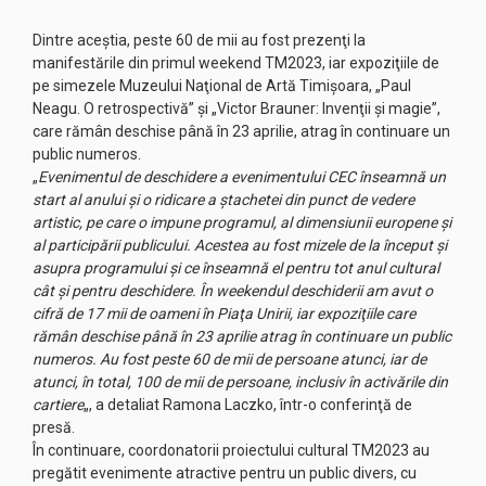
Dintre aceştia, peste 60 de mii au fost prezenţi la
manifestările din primul weekend TM2023, iar expoziţiile de
pe simezele Muzeului Naţional de Artă Timişoara, „Paul
Neagu. O retrospectivă” şi „Victor Brauner: Invenţii şi magie”,
care rămân deschise până în 23 aprilie, atrag în continuare un
public numeros.
„
Evenimentul de deschidere a evenimentului CEC înseamnă un
start al anului şi o ridicare a ştachetei din punct de vedere
artistic, pe care o impune programul, al dimensiunii europene şi
al participării publicului. Acestea au fost mizele de la început şi
asupra programului şi ce înseamnă el pentru tot anul cultural
cât şi pentru deschidere. În weekendul deschiderii am avut o
cifră de 17 mii de oameni în Piaţa Unirii, iar expoziţiile care
rămân deschise până în 23 aprilie atrag în continuare un public
numeros. Au fost peste 60 de mii de persoane atunci, iar de
atunci, în total, 100 de mii de persoane, inclusiv în activările din
cartiere
„, a detaliat Ramona Laczko, într-o conferinţă de
presă.
În continuare, coordonatorii proiectului cultural TM2023 au
pregătit evenimente atractive pentru un public divers, cu