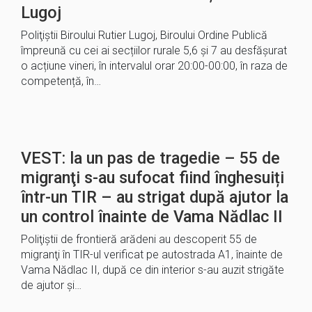
Lugoj
Poliţiştii Biroului Rutier Lugoj, Biroului Ordine Publică
împreună cu cei ai secțiilor rurale 5,6 și 7 au desfășurat
o acțiune vineri, în intervalul orar 20:00-00:00, în raza de
competență, în…
VEST: la un pas de tragedie – 55 de
migranţi s-au sufocat fiind înghesuiți
într-un TIR – au strigat după ajutor la
un control înainte de Vama Nădlac II
Poliţiştii de frontieră arădeni au descoperit 55 de
migranţi în TIR-ul verificat pe autostrada A1, înainte de
Vama Nădlac II, după ce din interior s-au auzit strigăte
de ajutor şi…