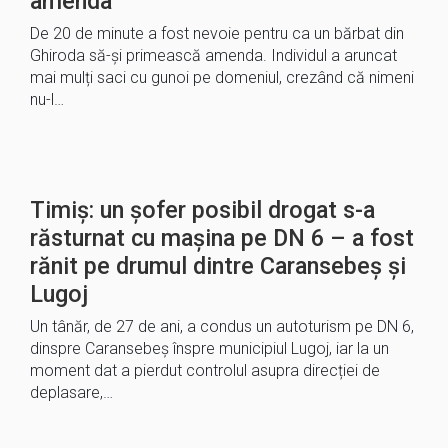
amenda
De 20 de minute a fost nevoie pentru ca un bărbat din
Ghiroda să-și primească amenda. Individul a aruncat
mai mulți saci cu gunoi pe domeniul, crezând că nimeni
nu-l…
Timiș: un șofer posibil drogat s-a
răsturnat cu mașina pe DN 6 – a fost
rănit pe drumul dintre Caransebeș și
Lugoj
Un tânăr, de 27 de ani, a condus un autoturism pe DN 6,
dinspre Caransebeș înspre municipiul Lugoj, iar la un
moment dat a pierdut controlul asupra direcției de
deplasare,…