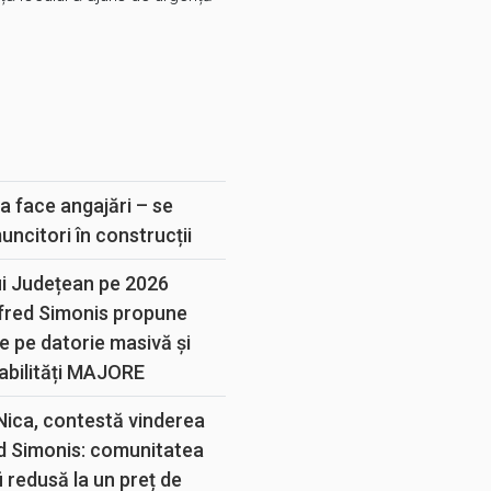
E
a face angajări – se
muncitori în construcții
ui Județean pe 2026
lfred Simonis propune
e pe datorie masivă și
abilități MAJORE
 Nica, contestă vinderea
d Simonis: comunitatea
 redusă la un preț de