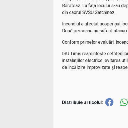
Bărăteaz. La fața locului s-au dep
din cadrul SVSU Satchinez.
Incendiul a afectat acoperișul lo
Două persoane au suferit atacuri de
Conform primelor evaluări, incend
ISU Timiș reamintește cetățenilo
instalațiilor electrice: evitarea ut
de încălzire improvizate și respec
Distribuie articolul: