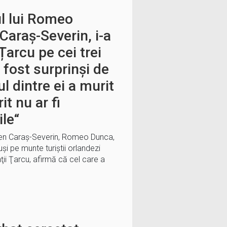
ul lui Romeo
Caraș-Severin, i-a
arcu pe cei trei
 fost surprinși de
l dintre ei a murit
it nu ar fi
ile“
eţen Caraş-Severin, Romeo Dunca,
uşi pe munte turiştii orlandezi
ţii Ţarcu, afirmă că cel care a