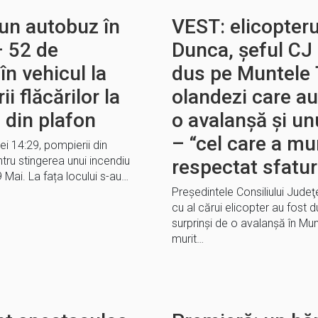
 un autobuz în
VEST: elicopter
– 52 de
Dunca, șeful CJ 
în vehicul la
dus pe Muntele Ț
 flăcărilor la
olandezi care au
ă din plafon
o avalanșă și unu
– “cel care a mur
ei 14:29, pompierii din
tru stingerea unui incendiu
respectat sfatur
 Mai. La fața locului s-au…
Preşedintele Consiliului Jud
cu al cărui elicopter au fost d
surprinşi de o avalanşă în Mun
murit…