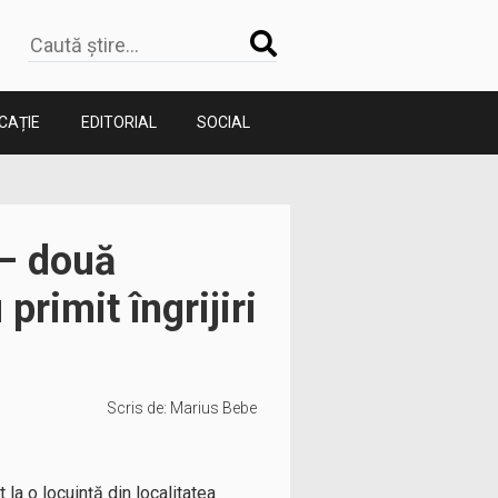
CAȚIE
EDITORIAL
SOCIAL
 – două
primit îngrijiri
Scris de:
Marius Bebe
 la o locuință din localitatea