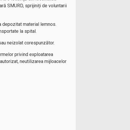
ră SMURD, sprijiniți de voluntarii
ra depozitat material lemnos.
nsportate la spital.
 sau neizolat corespunzător.
ormelor privind exploatarea
 autorizat, neutilizarea mijloacelor