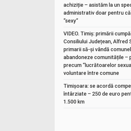
achiziție – asistăm la un sp
administrativ doar pentru că
“sexy“
VIDEO. Timiș: primării cumpă
Consiliului Județean, Alfred
primarii să-și vândă comunele
abandoneze comunitățile – 
precum “lucrătoarelor sexual
voluntare între comune
Timișoara: se acordă compen
întârziate – 250 de euro pen
1.500 km