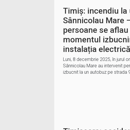
Timiș: incendiu la
Sânnicolau Mare 
persoane se aflau 
momentul izbucnirii
instalația electric
Luni, 8 decembrie 2025, în jurul or
Sânnicolau Mare au intervenit pen
izbucnit la un autobuz pe strada 9