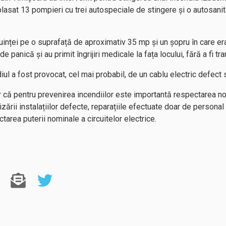
lasat 13 pompieri cu trei autospeciale de stingere și o autosanita
cuinței pe o suprafață de aproximativ 35 mp și un șopru în care e
 panică și au primit îngrijiri medicale la fața locului, fără a fi tra
iul a fost provocat, cel mai probabil, de un cablu electric defect
r că pentru prevenirea incendiilor este importantă respectarea n
ilizării instalațiilor defecte, reparațiile efectuate doar de personal
tarea puterii nominale a circuitelor electrice.