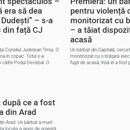
nt spectaculos –
Premieră: un bă
ă era să dea
pentru violență 
 Dudești” – s-a
monitorizat cu b
c din față CJ
– a tăiat dispozit
acasă
ța Consiliul Județean Timiș. O
Un bărbat din Capitală, cerce
na în copac. Totul s-a
monitorizat cu o brăţară electr
ei către Podul Decebal. O
fugit de acasă, însă el a fost 
 după ce a fost
ra din Arad
in Arad. Un bărbat a murit
ața locului a ajuns de urgență