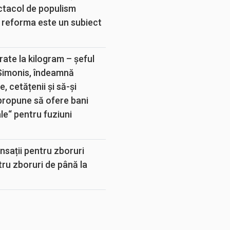
ectacol de populism
 reforma este un subiect
rate la kilogram – șeful
 Simonis, îndeamnă
, cetățenii și să-și
propune să ofere bani
e“ pentru fuziuni
sații pentru zboruri
tru zboruri de până la