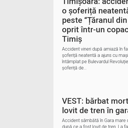
Timișoara: accide
o șoferiță neatent
peste “Țăranul din
oprit într-un copa
Timiș
Accident vineri după amiază în fa
șoferiță neatentă a ajuns cu mași
întâmplat pe Bulevardul Revoluți
șoferiță de…
VEST: bărbat mort
lovit de tren în ga
Accident sâmbătă în Gara mare d
după ce a fost lovit de tren. La f