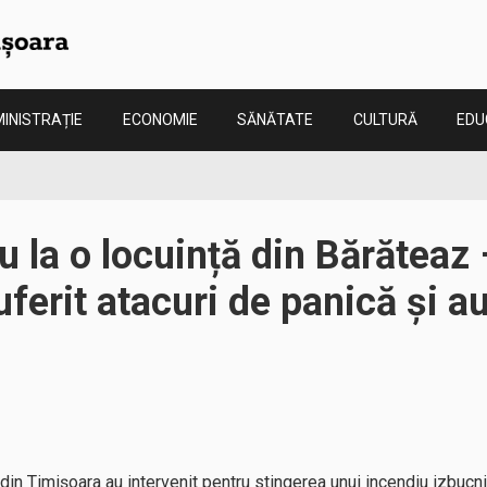
INISTRAȚIE
ECONOMIE
SĂNĂTATE
CULTURĂ
EDU
u la o locuință din Bărăteaz
erit atacuri de panică și au 
i din Timișoara au intervenit pentru stingerea unui incendiu izbucnit