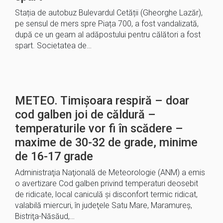
Stația de autobuz Bulevardul Cetății (Gheorghe Lazăr),
pe sensul de mers spre Piața 700, a fost vandalizată,
după ce un geam al adăpostului pentru călători a fost
spart. Societatea de…
METEO. Timișoara respiră – doar
cod galben joi de căldură –
temperaturile vor fi în scădere –
maxime de 30-32 de grade, minime
de 16-17 grade
Administraţia Naţională de Meteorologie (ANM) a emis
o avertizare Cod galben privind temperaturi deosebit
de ridicate, local caniculă şi disconfort termic ridicat,
valabilă miercuri, în judeţele Satu Mare, Maramureş,
Bistriţa-Năsăud,…