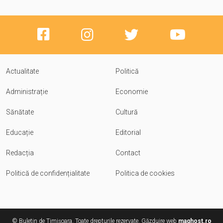
Actualitate
Politică
Administrație
Economie
Sănătate
Cultură
Educație
Editorial
Redacția
Contact
Politică de confidențialitate
Politica de cookies
© Buletin de Timișoara. Toate drepturile rezervate. Găzduire web
maghost.ro