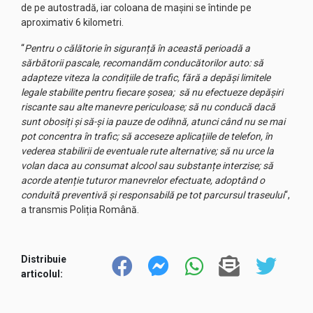
de pe autostradă, iar coloana de mașini se întinde pe
aproximativ 6 kilometri.
“
Pentru o călătorie în siguranță în această perioadă a
sărbătorii pascale, recomandăm conducătorilor auto: să
adapteze viteza la condițiile de trafic, fără a depăși limitele
legale stabilite pentru fiecare șosea; să nu efectueze depășiri
riscante sau alte manevre periculoase; să nu conducă dacă
sunt obosiți și să-și ia pauze de odihnă, atunci când nu se mai
pot concentra în trafic; să acceseze aplicațiile de telefon, în
vederea stabilirii de eventuale rute alternative; să nu urce la
volan daca au consumat alcool sau substanțe interzise; să
acorde atenție tuturor manevrelor efectuate, adoptând o
conduită preventivă și responsabilă pe tot parcursul traseului
“,
a transmis Poliția Română.
Distribuie
articolul: