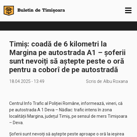
Timiș: coadă de 6 kilometri la
Margina pe autostrada A1 – șoferii
sunt nevoiți să aștepte peste o oră
pentru a coborî de pe autostradă
18.04.2025 - 13:49
Scris de:
Albu Roxana
Centrul Info Trafic al Poliției Române, informează, vineri, că
pe autostrada A 1 Deva – Nădlac: trafic intens în zona
localității Margina, județul Timiș, pe sensul de mers Timișoara
– Deva.
Șoferii sunt nevoiți să aștepte peste aproape o oră la ieșirea