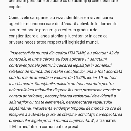
destinate persoanelor adulte cu dizabilități și cele destinate
copiilor.
Obiectivele campaniei au vizat identificarea și verificarea
agenților economici care desfășoară activitate în domeniile
sus-menționate precum și creșterea gradului de
conștientizare al angajatorilor și lucrătorilor în ceea ce
privește necesitatea respectării legislației muncii.
“Inspectorii de muncă din cadrul ITM TIMIȘ au efectuat 42 de
controale, în urma cărora au fost aplicate 11 sancțiuni
contravenționale pentru încălcarea legislației în domeniul
relațiilor de muncă. Din totalul sancțiunilor, una a fost acordată
sub formă de amendă în valoare de 10.000 lei, iar 10 au fost
avertismente. Sancțiunile aplicate au fost acordate pentru
neîndeplinirea măsurilor dispuse în urma proceselor verbale de
control anterioare, ; necompletarea registrului de evidență a
salariaților cu toate elementele, nerespectarea repausului
săptămânal, inexistența evidenței timpului de muncă cu ora de
începere a activității și ora de sfârșit a activității, nerespectarea
prevederilor legale privind munca suplimentară
“, a transmis
ITM Timiș, într-un comunicat de presă.