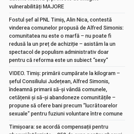
vulnerabilități MAJORE
Fostul șef al PNL Timiș, Alin Nica, contestă
vinderea comunelor propusă de Alfred Simonis:
comunitatea nu este o marfă – nu poate fi
redusă la un preț de achiziție – asistăm la un
spectacol de populism administrativ doar
pentru că reforma este un subiect “sexy“
VIDEO. Timiș: primării cumpărate la kilogram –
șeful Consiliului Județean, Alfred Simonis,
îndeamnă primarii să-și vândă comunele,
cetățenii și să-și abandoneze comunitățile –
propune să ofere bani precum “lucrătoarelor
sexuale“ pentru fuziuni voluntare între comune
Timișoara: se acordă compensații pentru