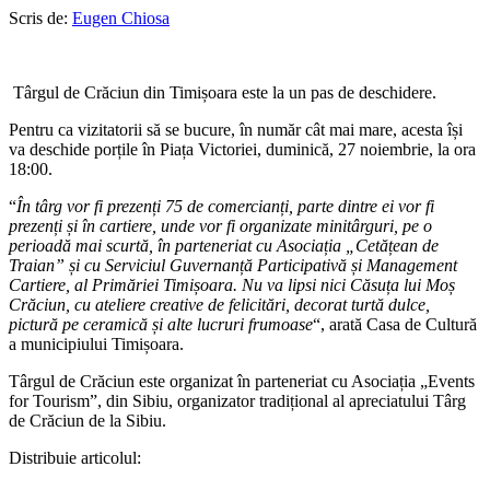
Scris de:
Eugen Chiosa
Târgul de Crăciun din Timișoara este la un pas de deschidere.
Pentru ca vizitatorii să se bucure, în număr cât mai mare, acesta își
va deschide porțile în Piața Victoriei, duminică, 27 noiembrie, la ora
18:00.
“
În târg vor fi prezenți 75 de comercianți, parte dintre ei vor fi
prezenți și în cartiere, unde vor fi organizate minitârguri, pe o
perioadă mai scurtă, în parteneriat cu Asociația „Cetățean de
Traian” și cu Serviciul Guvernanță Participativă și Management
Cartiere, al Primăriei Timișoara. Nu va lipsi nici Căsuța lui Moș
Crăciun, cu ateliere creative de felicitări, decorat turtă dulce,
pictură pe ceramică și alte lucruri frumoase
“, arată Casa de Cultură
a municipiului Timișoara.
Târgul de Crăciun este organizat în parteneriat cu Asociația „Events
for Tourism”, din Sibiu, organizator tradițional al apreciatului Târg
de Crăciun de la Sibiu.
Distribuie articolul: