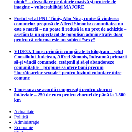
nimic“ – dezvoltare pe datorie masivă și proiecte de
imagine – vulnerabilități MAJORE
Fostul șef al PNL Timiș, Alin Nica, contestă vinderea
comunelor propusă de Alfred Simonis: comunitatea nu
este o marfă – nu poate fi redusă la un preț de achiziție –
asistăm la un spectacol de populism administrativ doar
pentru că reforma este un subiect “sexy“
VIDEO. Timiș: primării cumpărate la kilogram – șeful
Consiliului Județean, Alfred Simonis, îndeamnă primarii
să-și vândă comunele, cetățenii și să-și abandoneze
comunitățile – propune să ofere bani precum
“lucrătoarelor sexuale“ pentru fuziuni voluntare între
comune
Timișoara: se acordă compensații pentru zboruri
întârziate – 250 de euro pentru zboruri de până la 1.500
km
Actualitate
Politică
Administrație
Economie