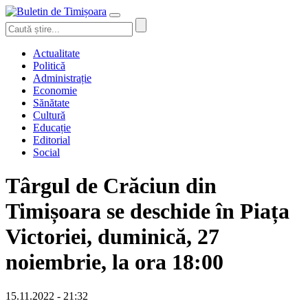
Actualitate
Politică
Administrație
Economie
Sănătate
Cultură
Educație
Editorial
Social
Târgul de Crăciun din
Timișoara se deschide în Piața
Victoriei, duminică, 27
noiembrie, la ora 18:00
15.11.2022 - 21:32