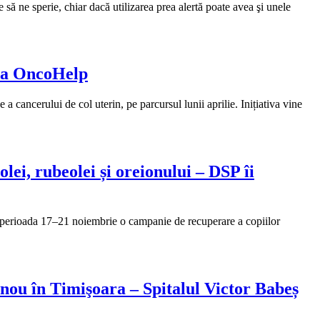
să ne sperie, chiar dacă utilizarea prea alertă poate avea şi unele
, la OncoHelp
ancerului de col uterin, pe parcursul lunii aprilie. Inițiativa vine
ei, rubeolei și oreionului – DSP îi
în perioada 17–21 noiembrie o campanie de recuperare a copiilor
 nou în Timişoara – Spitalul Victor Babeș