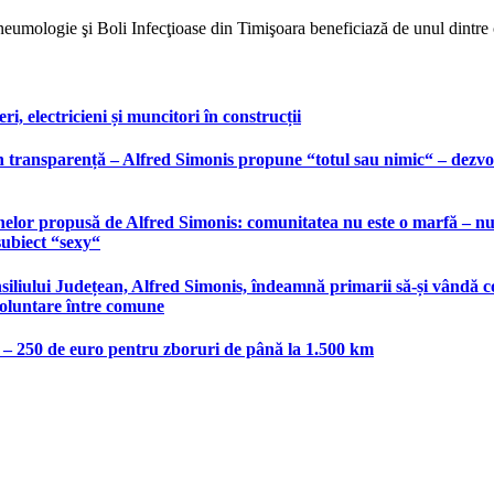
 Pneumologie şi Boli Infecţioase din Timişoara beneficiază de unul din
, electricieni și muncitori în construcții
 transparență – Alfred Simonis propune “totul sau nimic“ – dezvolt
elor propusă de Alfred Simonis: comunitatea nu este o marfă – nu po
subiect “sexy“
liului Județean, Alfred Simonis, îndeamnă primarii să-și vândă co
voluntare între comune
e – 250 de euro pentru zboruri de până la 1.500 km