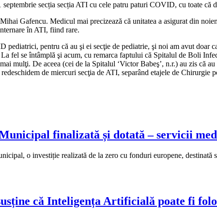
septembrie secția secția ATI cu cele patru paturi COVID, cu toate că de
 Mihai Gafencu. Medicul mai precizează că unitatea a asigurat din noiembr
internare în ATI, fiind rare.
D pediatrici, pentru că au şi ei secţie de pediatrie, şi noi am avut doar 
e. La fel se întâmplă şi acum, cu remarca faptului că Spitalul de Boli Infe
 mai mulţi. De aceea (cei de la Spitalul ‘Victor Babeş’, n.r.) au zis că au
i redeschidem de miercuri secţia de ATI, separând etajele de Chirurgie pe
nicipal finalizată și dotată – servicii med
cipal, o investiție realizată de la zero cu fonduri europene, destinată să
ine că Inteligența Artificială poate fi folos