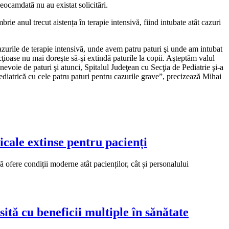
ocamdată nu au existat solicitări.
ie anul trecut aistența în terapie intensivă, fiind intubate atât cazuri
cazurile de terapie intensivă, unde avem patru paturi şi unde am intubat
cţioase nu mai doreşte să-şi extindă paturile la copii. Aşteptăm valul
 nevoie de paturi şi atunci, Spitalul Judeţean cu Secţia de Pediatrie şi-a
diatrică cu cele patru paturi pentru cazurile grave”, precizează Mihai
icale extinse pentru pacienți
 ofere condiții moderne atât pacienților, cât și personalului
ită cu beneficii multiple în sănătate