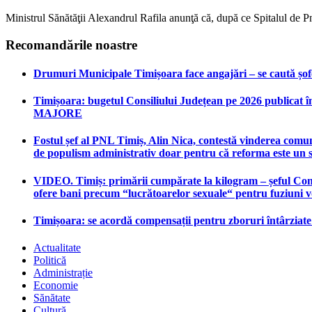
Ministrul Sănătăţii Alexandrul Rafila anunţă că, după ce Spitalul de
Recomandările noastre
Drumuri Municipale Timișoara face angajări – se caută șoferi
Timișoara: bugetul Consiliului Județean pe 2026 publicat în
MAJORE
Fostul șef al PNL Timiș, Alin Nica, contestă vinderea comun
de populism administrativ doar pentru că reforma este un 
VIDEO. Timiș: primării cumpărate la kilogram – șeful Consi
ofere bani precum “lucrătoarelor sexuale“ pentru fuziuni 
Timișoara: se acordă compensații pentru zboruri întârziat
Actualitate
Politică
Administrație
Economie
Sănătate
Cultură