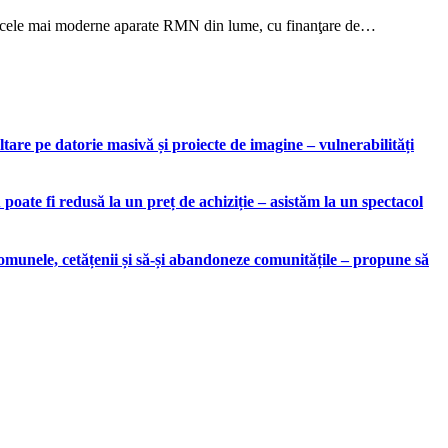
tre cele mai moderne aparate RMN din lume, cu finanţare de…
are pe datorie masivă și proiecte de imagine – vulnerabilități
ate fi redusă la un preț de achiziție – asistăm la un spectacol
munele, cetățenii și să-și abandoneze comunitățile – propune să