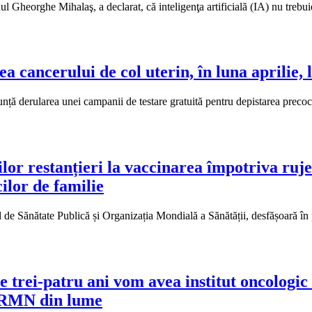
 Gheorghe Mihalaş, a declarat, că inteligenţa artificială (IA) nu trebuie 
ea cancerului de col uterin, în luna aprilie
rularea unei campanii de testare gratuită pentru depistarea precoce a c
r restanțieri la vaccinarea împotriva rujeol
ilor de familie
al de Sănătate Publică și Organizația Mondială a Sănătății, desfășoară 
e trei-patru ani vom avea institut oncologic
e RMN din lume