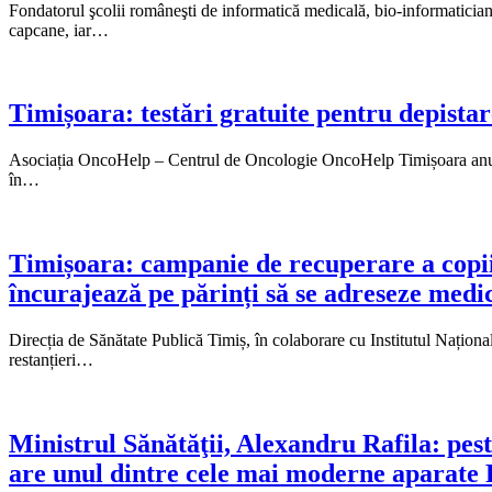
Fondatorul şcolii româneşti de informatică medicală, bio-informaticianul
capcane, iar…
Timișoara: testări gratuite pentru depistar
Asociația OncoHelp – Centrul de Oncologie OncoHelp Timișoara anunță de
în…
Timișoara: campanie de recuperare a copiilo
încurajează pe părinți să se adreseze medic
Direcția de Sănătate Publică Timiș, în colaborare cu Institutul Națion
restanțieri…
Ministrul Sănătăţii, Alexandru Rafila: pest
are unul dintre cele mai moderne aparat