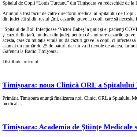
Spitalul de Copii “Louis Țurcanu” din Timișoara va redeschide de la 1 
Anunțul a fost făcut de către directorul medical al Spitalului de Copii,
din judeţ cât şi din restul ţării, cazurile grave la copii, care să necesite 
“Spitalul de Boli Infecţioase ‘Victor Babeş’ a ţinut şi el pacienţi COVI
şi cazuri din ţară, nu doar din judeţ, pentru că sunt rare cazurile grav
acesta, care cu mutaţia virală nu dă cazuri grave la copii, ci infectează
asumat un număr de 25 de paturi, dar nu va fi nevoie de atâtea, iar no
Gafencu la Radio Timișoara.
Distribuie articolul:
Timișoara: noua Clinică ORL a Spitalului Mu
Primăria Timișoara anunță finalizarea noii Clinici ORL a Spitalului Muni
medical….
Timișoara: Academia de Ştiinţe Medicale susț