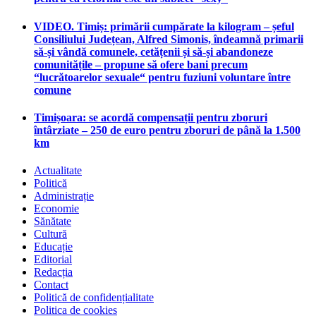
VIDEO. Timiș: primării cumpărate la kilogram – șeful
Consiliului Județean, Alfred Simonis, îndeamnă primarii
să-și vândă comunele, cetățenii și să-și abandoneze
comunitățile – propune să ofere bani precum
“lucrătoarelor sexuale“ pentru fuziuni voluntare între
comune
Timișoara: se acordă compensații pentru zboruri
întârziate – 250 de euro pentru zboruri de până la 1.500
km
Actualitate
Politică
Administrație
Economie
Sănătate
Cultură
Educație
Editorial
Redacția
Contact
Politică de confidențialitate
Politica de cookies