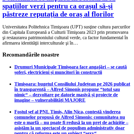
spaţiilor verzi pentru ca oraşul să-şi
păstreze reputaţia de oraş al florilor
Universitatea Politehnica Timişoara (UPT) susţine cultura parcurilor
din Capitala Europeană a Culturii Timişoara 2023 prin promovarea
şi restaurarea patrimoniului cultural verde, ca factor fundamental în
afirmarea identităţii interculturale şi în…
Recomandările noastre
Drumuri Municipale Timișoara face angajări – se caută
șoferi, electricieni și muncitori în construcții
Timișoara: bugetul Consiliului Județean pe 2026 publicat
în transparență – Alfred Simonis propune “totul sau
nimic“ – dezvoltare pe datorie masivă și proiecte de
imagine – vulnerabilități MAJORE
Fostul șef al PNL Timiș, Alin Nica, contestă vinderea
comunelor propusă de Alfred Simonis: comunitatea nu
este o marfă – nu poate fi redusă la un preț de achiziție –
asistăm la un spectacol de populism administrativ doar
pentru că reforma este un subiect “sexy“