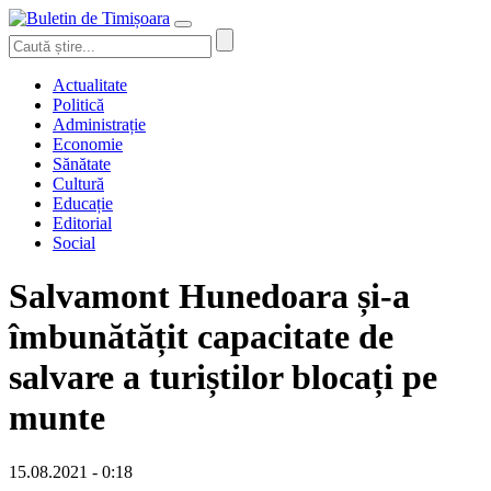
Actualitate
Politică
Administrație
Economie
Sănătate
Cultură
Educație
Editorial
Social
Salvamont Hunedoara și-a
îmbunătățit capacitate de
salvare a turiștilor blocați pe
munte
15.08.2021 - 0:18