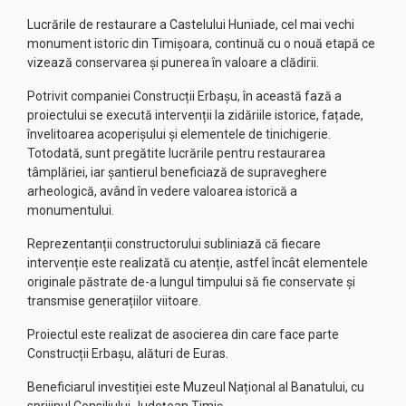
Lucrările de restaurare a Castelului Huniade, cel mai vechi
monument istoric din Timișoara, continuă cu o nouă etapă ce
vizează conservarea și punerea în valoare a clădirii.
Potrivit companiei Construcții Erbașu, în această fază a
proiectului se execută intervenții la zidăriile istorice, fațade,
învelitoarea acoperișului și elementele de tinichigerie.
Totodată, sunt pregătite lucrările pentru restaurarea
tâmplăriei, iar șantierul beneficiază de supraveghere
arheologică, având în vedere valoarea istorică a
monumentului.
Reprezentanții constructorului subliniază că fiecare
intervenție este realizată cu atenție, astfel încât elementele
originale păstrate de-a lungul timpului să fie conservate și
transmise generațiilor viitoare.
Proiectul este realizat de asocierea din care face parte
Construcții Erbașu, alături de Euras.
Beneficiarul investiției este Muzeul Național al Banatului, cu