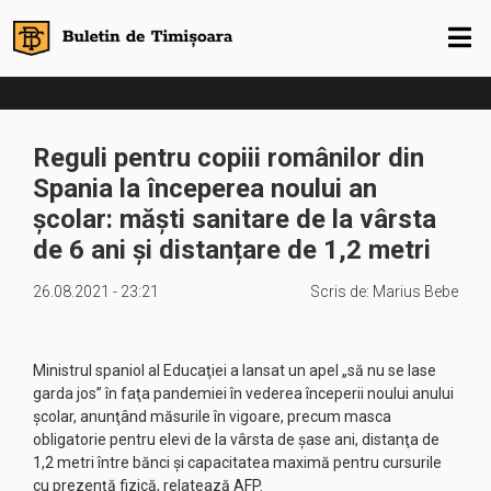
Reguli pentru copiii românilor din
Spania la începerea noului an
școlar: măști sanitare de la vârsta
de 6 ani şi distanțare de 1,2 metri
26.08.2021 - 23:21
Scris de:
Marius Bebe
Ministrul spaniol al Educaţiei a lansat un apel „să nu se lase
garda jos” în faţa pandemiei în vederea începerii noului anului
şcolar, anunţând măsurile în vigoare, precum masca
obligatorie pentru elevi de la vârsta de şase ani, distanţa de
1,2 metri între bănci şi capacitatea maximă pentru cursurile
cu prezenţă fizică, relatează AFP.