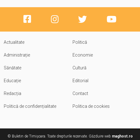
Actualitate
Politică
Administrație
Economie
Sănătate
Cultură
Educație
Editorial
Redacția
Contact
Politică de confidențialitate
Politica de cookies
© Buletin de Timișoara. Toate drepturile rezervate. Găzduire web
maghost.ro