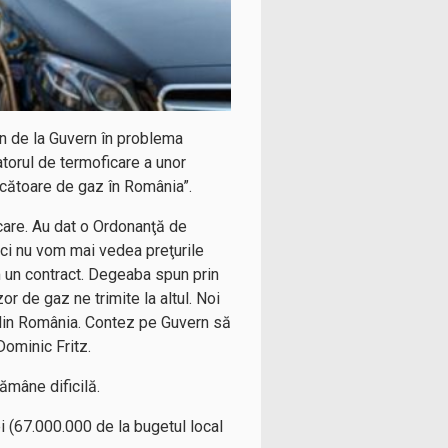
jin de la Guvern în problema
atorul de termoficare a unor
ucătoare de gaz în România”.
care. Au dat o Ordonanţă de
deci nu vom mai vedea preţurile
m un contract. Degeaba spun prin
r de gaz ne trimite la altul. Noi
din România. Contez pe Guvern să
Dominic Fritz.
rămâne dificilă.
i (67.000.000 de la bugetul local