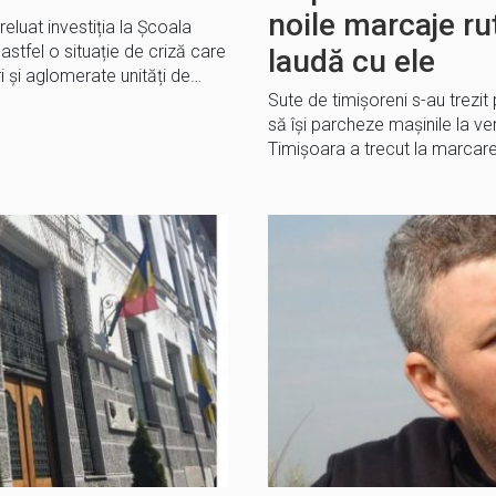
noile marcaje ru
reluat investiția la Școala
astfel o situație de criză care
laudă cu ele
i și aglomerate unități de…
Sute de timișoreni s-au trezi
să își parcheze mașinile la v
Timișoara a trecut la marcare