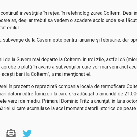
 continuă investiţiile în reţea, în retehnologizarea Colterm. Deşi i
iecare an, deşi ar trebui să vedem o scădere acolo unde s-a făcut 
at edilul.
 subvenţie de la Guvern este pentru ianuarie şi februarie, dar spe
i de la Guvern mai departe la Colterm, în trei zile, astfel că (mier
să aprobe o plată în avans a subvenţiilor care vor mai veni anul ac
e aceşti bani la Colterm”, a mai menţionat el.
i în prezent o reprezintă compania locală de termoficare Colterm
ri datorii către furnizori la care s-a adăugat o amendă de 21.000
ele verzi de mediu. Primarul Dominic Fritz a anunţat, în luna octom
măriei şi care acumulase la acel moment datorii istorice de peste 