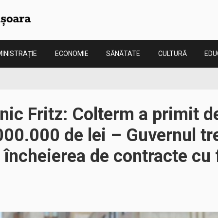
INISTRAȚIE
ECONOMIE
SĂNĂTATE
CULTURĂ
EDU
ic Fritz: Colterm a primit d
00.000 de lei – Guvernul tr
 încheierea de contracte cu 