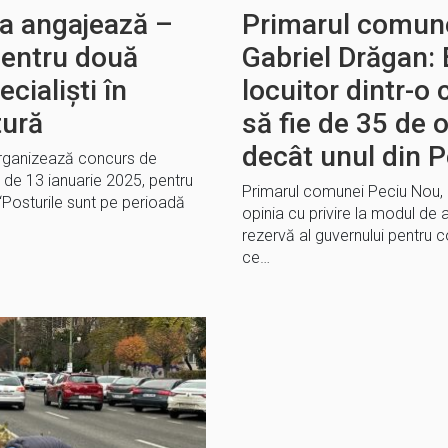
ia angajează –
Primarul comune
pentru două
Gabriel Drăgan: 
cialiști în
locuitor dintr-o
tură
să fie de 35 de o
decât unul din 
organizează concurs de
a de 13 ianuarie 2025, pentru
Primarul comunei Peciu Nou, 
“Posturile sunt pe perioadă
opinia cu privire la modul de 
rezervă al guvernului pentru
ce…