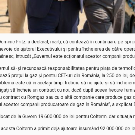
ominic Fritz, a declarat, marţi, că contează în continuare pe spri
evoie de ajutorul Executivului şi pentru încheierea de către oper
mânesc, întrucât „Guvernul este acţionarul acestor companii prod
rnul să-şi recunoască responsabilitatea pentru piaţa de termofi
ează preţul la gaz şi pentru CET-uri din România, la 250 de lei, 
roblema este că în acelaşi timp, trebuie să ne ajute şi să încheie
gaţi să încheie un contract cu noi, dacă după aceea fiecare furnizo
 contract cu Romgaz sau cu o altă companie care produce gaz 
rul acestor companii producătoare de gaz în România”, a explicat 
alocat de la Guvern 19.600.000 de lei pentru Colterm, dar situaţia 
ul acesta Colterm a primit deja ajutoare însumând 92.000.000 de le