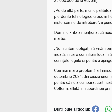
25.000.000 de la Guvern).
„Pe de altă parte, municipalitatea
pierderile tehnologice cresc în f
nişte semne de întrebare”, a punct
Dominic Fritz a menţionat că noua
martie.
„Noi suntem obligaţi să virăm bani
îndată, în care consilierii locali 
cerinţele legale şi pentru a ajung
Cea mai mare problemă a Timişoare
octombrie 2021, din cauza unor ma
pentru că nu a cumpărat certificat
Colterm, aflată în subordinea pri
Distribuie articolul: