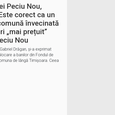
i Peciu Nou,
Este corect ca un
 comună învecinată
ri „mai prețuit”
Peciu Nou
Gabriel Drăgan, și-a exprimat
alocare a banilor din Fondul de
 comuna de lângă Timișoara. Ceea