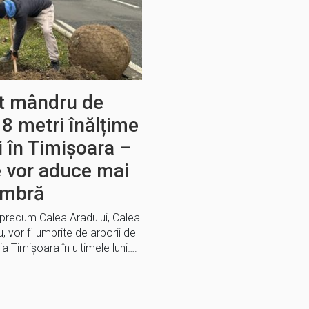
nt mândru de
 8 metri înălțime
i în Timișoara –
e vor aduce mai
umbră
, precum Calea Aradului, Calea
 vor fi umbrite de arborii de
ia Timișoara în ultimele luni….