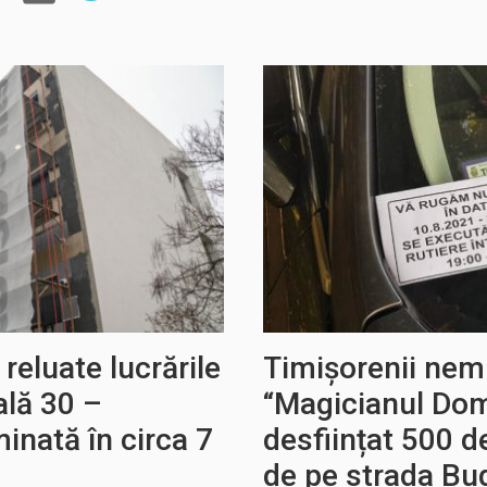
reluate lucrările
Timișorenii nem
ală 30 –
“Magicianul Domi
minată în circa 7
desființat 500 d
de pe strada Bu