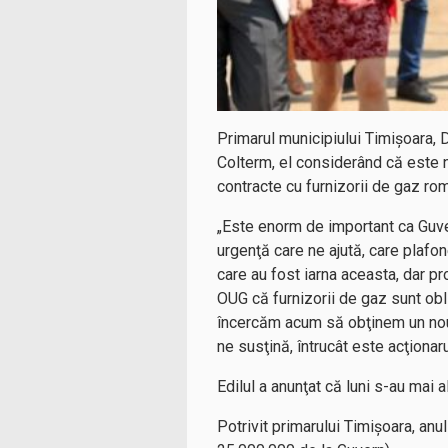
Primarul municipiului Timişoara, D
Colterm, el considerând că este n
contracte cu furnizorii de gaz ro
„Este enorm de important ca Guve
urgenţă care ne ajută, care plafon
care au fost iarna aceasta, dar p
OUG că furnizorii de gaz sunt obli
încercăm acum să obţinem un nou
ne susţină, întrucât este acţiona
Edilul a anunţat că luni s-au mai 
Potrivit primarului Timişoara, an