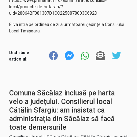
https://www.primariatm.ro/administratie/consiliul-
local/proiecte-de-hotarari/?
uid=28064BF081307D1CC2258878003C692D
El va intra pe ordinea de zi a următoarei ședințe a Consiliului
Local Timișoara.
Distribuie
articolul:
Comuna Săcălaz inclusă pe harta
velo a județului. Consilierul local
Cătălin Sfargiu: am insistat ca
administrația din Săcălaz să facă
toate demersurile