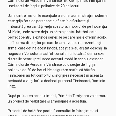
Căminului de Persoane Vârstnice I.M. Klein pentru înființarea
unei secții de îngrijiri paliative de 20 de locuri.
„Una dintre misiunile esențiale ale unei administrații moderne
este grija față de persoanele aflate în dificultate și
îmbunătățirea calității vieții acestora. Imobilul de pe Inocențiu
M. Klein, unde avem deja un cămin pentru bătrâni, este
perfect pentru a extinde serviciile pe care noi le oferim acolo,
iar în urma discuțiilor pe care le-am avut cu reprezentanții
firmei care deține acest imobil, aceștia s-au arătat deschiși la
negocieri. Voi solicita, astfel, consilierilor locali să demareze
discuțiile pentru preluarea acestui imobil în scopul extinderii
Căminului de Persoane Vârstnice cu o secție de îngrijiri
paliative de 20 de locuri. Ne asigurăm astfel că bătrânii
Timișoarei au tot confortul și îngrijirea necesară în această
perioadă a vieții lor”, a declarat primarul Timișoarei, Dominic
Fritz.
După preluarea acestui imobil, Primăria Timișoara va demara
un proiect de reabilitare și amenajare a acestuia.
Proiectul de hotărâre poate fi consultat în întregime aici: