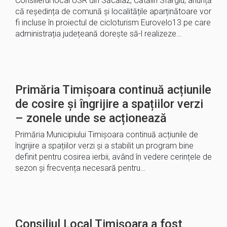
Consilierul local USR din Săcălaz, Cătălin Sfargiu, anunță
că reședința de comună și localitățile aparținătoare vor
fi incluse în proiectul de cicloturism Eurovelo13 pe care
administrația județeană dorește să-l realizeze…
Primăria Timișoara continuă acțiunile
de cosire și îngrijire a spațiilor verzi
– zonele unde se acționează
Primăria Municipiului Timișoara continuă acțiunile de
îngrijire a spațiilor verzi și a stabilit un program bine
definit pentru cosirea ierbii, având în vedere cerințele de
sezon și frecvența necesară pentru…
Consiliul Local Timișoara a fost