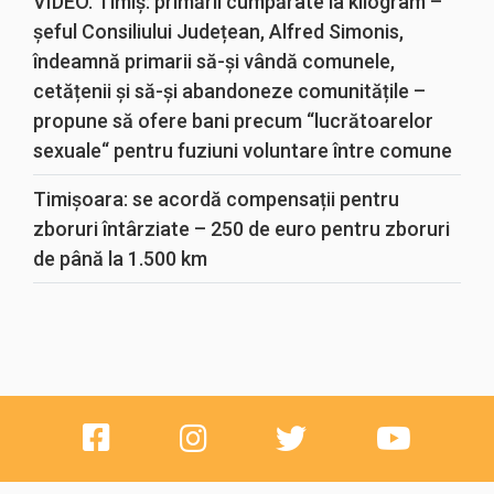
VIDEO. Timiș: primării cumpărate la kilogram –
șeful Consiliului Județean, Alfred Simonis,
îndeamnă primarii să-și vândă comunele,
cetățenii și să-și abandoneze comunitățile –
propune să ofere bani precum “lucrătoarelor
sexuale“ pentru fuziuni voluntare între comune
Timișoara: se acordă compensații pentru
zboruri întârziate – 250 de euro pentru zboruri
de până la 1.500 km