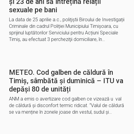
și 23 de ani să întrețină relații
sexuale pe bani
La data de 25 aprilie a.c., poliţiştii Biroului de Investigații
Criminale din cadrul Poliției Municipiului Timișoara, cu
sprijinul luptătorilor Serviciului pentru Acțiuni Speciale
Timiș, au efectuat 3 percheziţii domiciliare, în…
METEO. Cod galben de căldură în
Timiș, sâmbătă și duminică – ITU va
depăși 80 de unități
ANM a emis o avertizare cod galben ce vizează u val
de căldură și disconfort termic ridicat. “Valul de căldură
se va menține în zonele joase din vestul, sudul și…