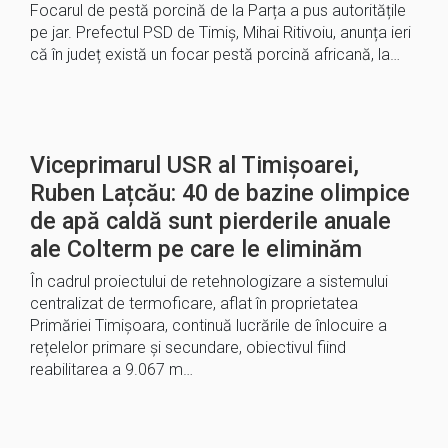
Focarul de pestă porcină de la Parța a pus autoritățile
pe jar. Prefectul PSD de Timiș, Mihai Ritivoiu, anunța ieri
că în județ există un focar pestă porcină africană, la…
Viceprimarul USR al Timișoarei,
Ruben Lațcău: 40 de bazine olimpice
de apă caldă sunt pierderile anuale
ale Colterm pe care le eliminăm
În cadrul proiectului de retehnologizare a sistemului
centralizat de termoficare, aflat în proprietatea
Primăriei Timișoara, continuă lucrările de înlocuire a
rețelelor primare și secundare, obiectivul fiind
reabilitarea a 9.067 m…