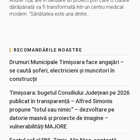
Andrei Tița, are în derulare un proiect prin care o clădire
dărăpănată va fi transformată într-un centru medical
modern. “Sănătatea este una dintre…
RECOMANDĂRILE NOASTRE
Drumuri Municipale Timișoara face angajări –
se caută șoferi, electricieni și muncitori în
construcții
Timișoara: bugetul Consiliului Județean pe 2026
publicat în transparență – Alfred Simonis
propune “totul sau nimic“ – dezvoltare pe
datorie masivă și proiecte de imagine –
vulnerabilități MAJORE