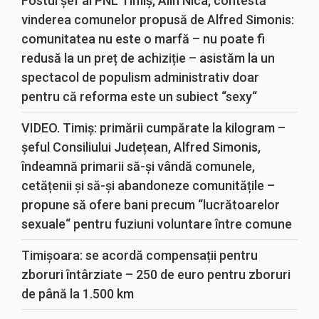
Fostul șef al PNL Timiș, Alin Nica, contestă
vinderea comunelor propusă de Alfred Simonis:
comunitatea nu este o marfă – nu poate fi
redusă la un preț de achiziție – asistăm la un
spectacol de populism administrativ doar
pentru că reforma este un subiect “sexy“
VIDEO. Timiș: primării cumpărate la kilogram –
șeful Consiliului Județean, Alfred Simonis,
îndeamnă primarii să-și vândă comunele,
cetățenii și să-și abandoneze comunitățile –
propune să ofere bani precum “lucrătoarelor
sexuale“ pentru fuziuni voluntare între comune
Timișoara: se acordă compensații pentru
zboruri întârziate – 250 de euro pentru zboruri
de până la 1.500 km