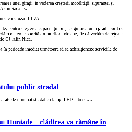
rea unei girații, în vederea creșterii mobilității, siguranței și
9A din Săcălaz.
, sumele incluzând TVA.
e, pentru creșterea capacității lor și asigurarea unui grad sporit de
rdăm o atenție sporită drumurilor județene, fie că vorbim de rețeaua
ele CJ, Alin Nica.
 ca în perioada imediat următoare să se achiziționeze serviciile de
tului public stradal
aparate de iluminat stradal cu lămpi LED întinse….
lui Huniade – clădirea va rămâne în