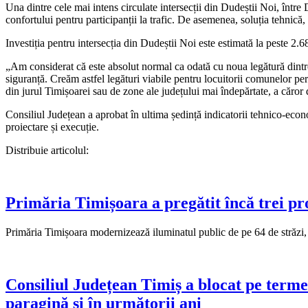
Una dintre cele mai intens circulate intersecții din Dudeștii Noi, între 
confortului pentru participanții la trafic. De asemenea, soluția tehnic
Investiția pentru intersecția din Dudeștii Noi este estimată la peste 2.
„Am considerat că este absolut normal ca odată cu noua legătură dintre S
siguranță. Creăm astfel legături viabile pentru locuitorii comunelor p
din jurul Timișoarei sau de zone ale județului mai îndepărtate, a căro
Consiliul Județean a aprobat în ultima ședință indicatorii tehnico-econom
proiectare și execuție.
Distribuie articolul:
Primăria Timișoara a pregătit încă trei pr
Primăria Timișoara modernizează iluminatul public de pe 64 de străzi,
Consiliul Județean Timiș a blocat pe term
paragină și în următorii ani