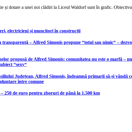
e și dotare a unei noi clădiri la Liceul Waldorf sunt în grafic. Obiectivu
, electricieni și muncitori în construcții
 transparență – Alfred Simonis propune “totul sau nimic“ – dezvolt
elor propusă de Alfred Simonis: comunitatea nu este o marfă – nu po
subiect “sexy“
liului Județean, Alfred Simonis, îndeamnă primarii să-și vândă co
voluntare între comune
e – 250 de euro pentru zboruri de până la 1.500 km