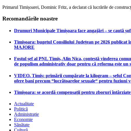
Primarul Timișoarei, Dominic Fritz, a declarat că lucrările de construcți
Recomandările noastre
Drumuri Municipale Timișoara face angajări – se caută șoferi
Timișoara: bugetul Consiliului Județean pe 2026 publicat în
MAJORE
Fostul șef al PNL Timiș, Alin Nica, contestă vinderea comun
de populism administrativ doar pentru că reforma este un 
VIDEO. Timiș: primării cumpărate la kilogram – șeful Consi
ofere bani precum “lucrătoarelor sexuale“ pentru fuziuni 
Timișoara: se acordă compensații pentru zboruri întârziat
Actualitate
Politică
Administrație
Economie
Sănătate
Cultură