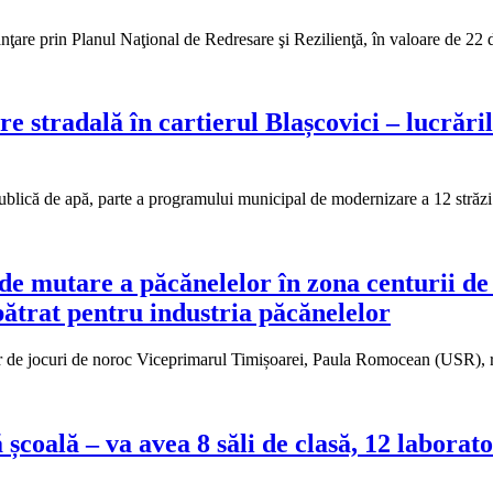
nţare prin Planul Naţional de Redresare şi Rezilienţă, în valoare de 22 
e stradală în cartierul Blașcovici – lucrăr
ublică de apă, parte a programului municipal de modernizare a 12 străzi 
de mutare a păcănelelor în zona centurii de
trat pentru industria păcănelelor
or de jocuri de noroc Viceprimarul Timișoarei, Paula Romocean (USR),
coală – va avea 8 săli de clasă, 12 laboratoa