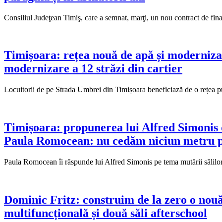
Consiliul Judeţean Timiş, care a semnat, marţi, un nou contract de fina
Timișoara: rețea nouă de apă și modernizar
modernizare a 12 străzi din cartier
Locuitorii de pe Strada Umbrei din Timișoara beneficiază de o rețea p
Timișoara: propunerea lui Alfred Simonis 
Paula Romocean: nu cedăm niciun metru pă
Paula Romocean îi răspunde lui Alfred Simonis pe tema mutării sălil
Dominic Fritz: construim de la zero o nouă ș
multifuncțională și două săli afterschool