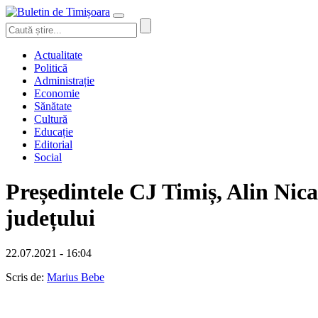
Actualitate
Politică
Administrație
Economie
Sănătate
Cultură
Educație
Editorial
Social
Președintele CJ Timiș, Alin Nica
județului
22.07.2021 - 16:04
Scris de:
Marius Bebe