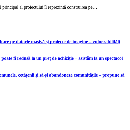
l principal al proiectului îl reprezintă construirea pe…
are pe datorie masivă și proiecte de imagine – vulnerabilități
ate fi redusă la un preț de achiziție – asistăm la un spectacol
munele, cetățenii și să-și abandoneze comunitățile – propune să