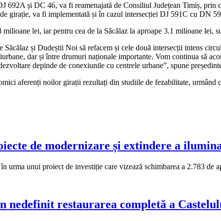
DJ 692A și DC 46, va fi reamenajată de Consiliul Județean Timiș, prin crea
ă, de girație, va fi implementată și în cazul intersecției DJ 591C cu DN 5
68 milioane lei, iar pentru cea de la Săcălaz la aproape 3.1 milioane lei
ăcălaz și Dudeștii Noi să refacem și cele două intersecții intens circulat
eriurbane, dar și între drumuri naționale importante. Vom continua să aco
r dezvoltare depinde de conexiunile cu centrele urbane”, spune președint
ici aferenți noilor girații rezultați din studiile de fezabilitate, urmând
oiecte de modernizare și extindere a ilumina
 în urma unui proiect de investiție care vizează schimbarea a 2.783 de 
en nedefinit restaurarea completă a Castelu