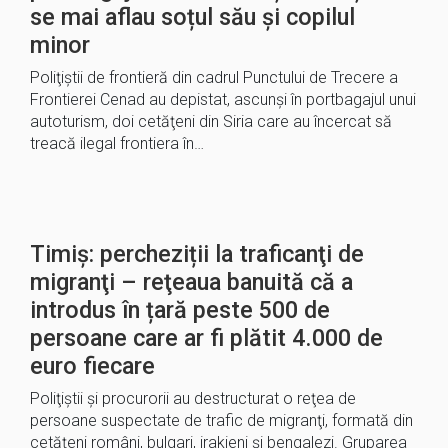
se mai aflau soțul său și copilul
minor
Poliţiştii de frontieră din cadrul Punctului de Trecere a
Frontierei Cenad au depistat, ascunşi în portbagajul unui
autoturism, doi cetăţeni din Siria care au încercat să
treacă ilegal frontiera în…
Timiș: percheziții la traficanţi de
migranţi – reţeaua banuită că a
introdus în țară peste 500 de
persoane care ar fi plătit 4.000 de
euro fiecare
Poliţiştii şi procurorii au destructurat o reţea de
persoane suspectate de trafic de migranţi, formată din
cetăţeni români, bulgari, irakieni şi bengalezi. Gruparea