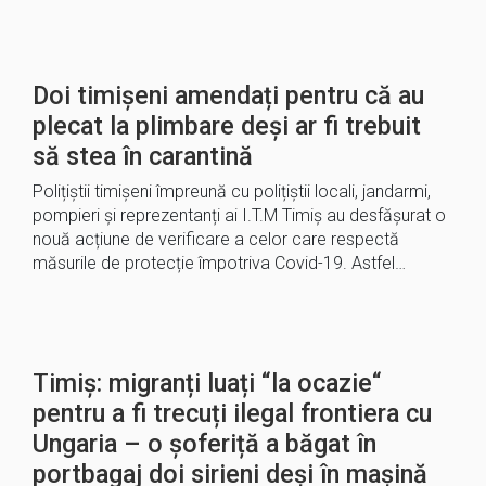
Doi timișeni amendați pentru că au
plecat la plimbare deși ar fi trebuit
să stea în carantină
Polițiștii timișeni împreună cu polițiștii locali, jandarmi,
pompieri și reprezentanți ai I.T.M Timiș au desfășurat o
nouă acțiune de verificare a celor care respectă
măsurile de protecție împotriva Covid-19. Astfel…
Timiș: migranți luați “la ocazie“
pentru a fi trecuți ilegal frontiera cu
Ungaria – o șoferiță a băgat în
portbagaj doi sirieni deși în mașină