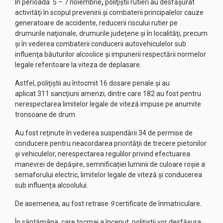
În perioada
5 – 7 noiembrie
,
poliţiştii rutieri au desfăşurat
activităţi în scopul prevenirii şi combaterii principalelor cauze
generatoare de accidente, reducerii riscului rutier pe
drumurile naţionale, drumurile judeţene şi în localităţi, precum
şi în vederea combaterii conducerii autovehiculelor sub
influenţa băuturilor alcoolice şi impunerii respectării normelor
legale referitoare la viteza de deplasare.
Astfel, poliţiştii au întocmit 16 dosare penale şi au
aplicat 311 sancţiuni amenzi, dintre care 182 au fost pentru
nerespectarea limitelor legale de viteză impuse pe anumite
tronsoane de drum.
Au fost reţinute în vederea suspendării 34 de permise de
conducere pentru neacordarea priorităţii de trecere pietonilor
și vehiculelor, nerespectarea regulilor privind efectuarea
manevrei de depăşire, semnificației luminii de culoare roșie a
semaforului electric, limitelor legale de viteză și conducerea
sub influența alcoolului.
De asemenea, au fost retrase
9
certificate de înmatriculare.
În săptămâna, care tocmai a început, poliţiştii vor desfăşura