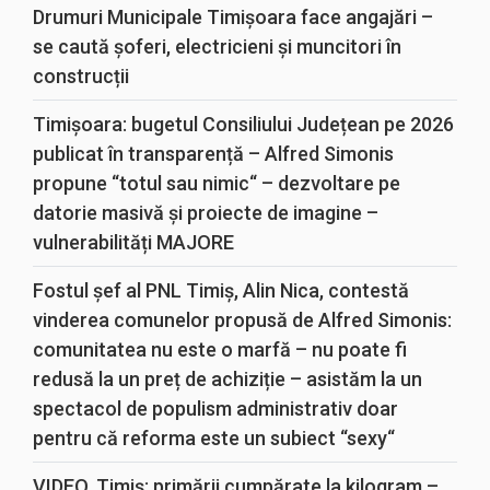
Drumuri Municipale Timișoara face angajări –
se caută șoferi, electricieni și muncitori în
construcții
Timișoara: bugetul Consiliului Județean pe 2026
publicat în transparență – Alfred Simonis
propune “totul sau nimic“ – dezvoltare pe
datorie masivă și proiecte de imagine –
vulnerabilități MAJORE
Fostul șef al PNL Timiș, Alin Nica, contestă
vinderea comunelor propusă de Alfred Simonis:
comunitatea nu este o marfă – nu poate fi
redusă la un preț de achiziție – asistăm la un
spectacol de populism administrativ doar
pentru că reforma este un subiect “sexy“
VIDEO. Timiș: primării cumpărate la kilogram –