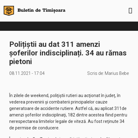
Polițiștii au dat 311 amenzi
șoferilor indisciplinați. 34 au rămas
pietoni
08.11.2021 - 17:04
Scris de:
Marius Bebe
În zilele de weekend, poliţiştii rutieri au acţionat în județ, în
vederea prevenirii şi combaterii principalelor cauze
generatoare de accidente rutiere. Astfel că, au aplicat 311de
amenzi şoferilor indisciplinaţi, 182 dintre acestea fiind pentru
nerespectarea limitelor legale de viteză. Au fost reţinute 34
de permise de conducere.