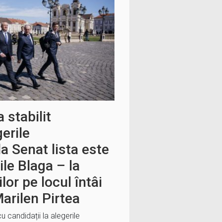
 stabilit
gerile
a Senat lista este
le Blaga – la
or pe locul întâi
arilen Pirtea
u candidații la alegerile