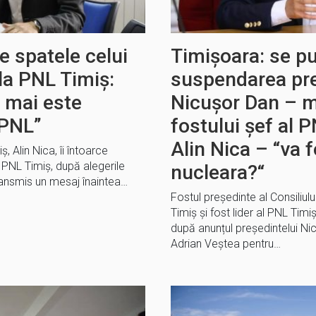
ce spatele celui
Timișoara: se pu
 la PNL Timiș:
suspendarea pre
 mai este
Nicușor Dan – m
 PNL”
fostului șef al P
Alin Nica – “va f
, Alin Nica, îi întoarce
a PNL Timiș, după alegerile
nucleara?“
ransmis un mesaj înaintea…
Fostul președinte al Consiliul
Timiș și fost lider al PNL Timiș
după anunțul președintelui Ni
Adrian Veștea pentru…