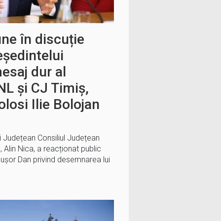
ne în discuție
ședintelui
esaj dur al
NL și CJ Timiș,
olosi Ilie Bolojan
ui Județean Consiliul Județean
, Alin Nica, a reacționat public
cușor Dan privind desemnarea lui