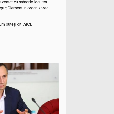
ezentat cu mândrie locuitorii
egruț Clement in organizarea
um puteți citi
AICI
.