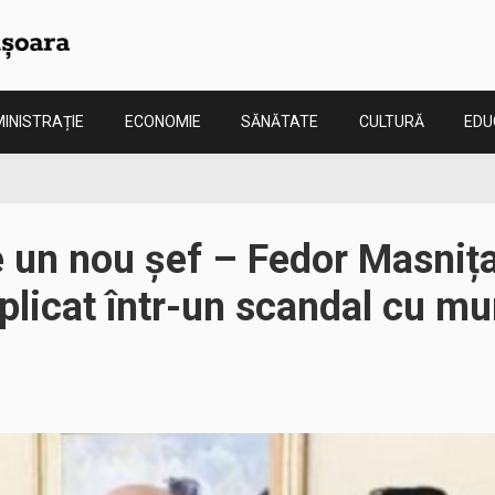
INISTRAȚIE
ECONOMIE
SĂNĂTATE
CULTURĂ
EDU
 un nou șef – Fedor Masnița,
plicat într-un scandal cu mu