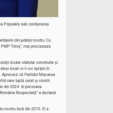
carea Populară sub conducerea
etățenii din județul nostru. Cu
lei PMP Timiș“, mai precizează
zații locale statutar construite și
i locali si îi voi sprijini în
e. Apreciez că Partidul Mișcarea
id care luptă curat și cinstit
iale din 2024 în persoana
a România Respectată” a declarat
i nostru încă din 2015. El a