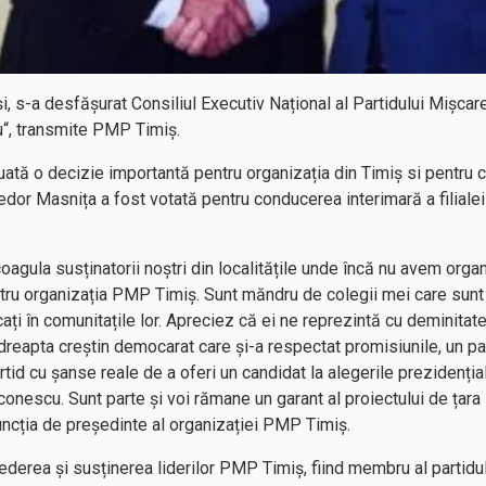
ași, s-a desfășurat Consiliul Executiv Național al Partidului Miș
u“, transmite PMP Timiș.
 luată o decizie importantă pentru organizația din Timiș si pentru c
Fedor Masnița a fost votată pentru conducerea interimară a filia
agula susținatorii noștri din localitățile unde încă nu avem organi
tru organizația PMP Timiș. Sunt măndru de colegii mei care sunt aleș
ați în comunitațile lor. Apreciez că ei ne reprezintă cu deminitat
reapta creștin democarat care și-a respectat promisiunile, un part
artid cu șanse reale de a oferi un candidat la alegerile prezidenț
onescu. Sunt parte și voi rămane un garant al proiectului de țar
ncția de președinte al organizației PMP Timiș.
derea și susținerea liderilor PMP Timiș, fiind membru al partidulu