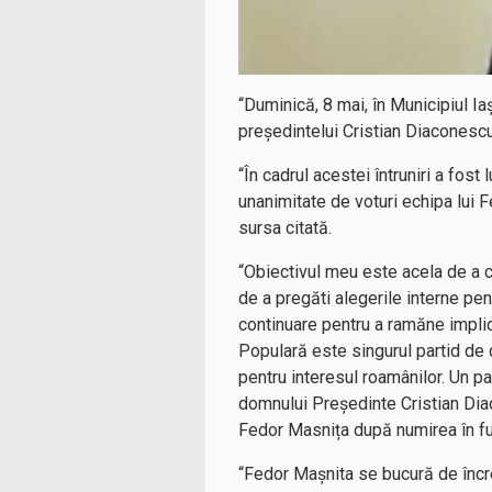
“Duminică, 8 mai, în Municipiul I
președintelui Cristian Diaconesc
“În cadrul acestei întruniri a fost
unanimitate de voturi echipa lui 
sursa citată.
“Obiectivul meu este acela de a co
de a pregăti alegerile interne pen
continuare pentru a ramăne implic
Populară este singurul partid de d
pentru interesul roamânilor. Un p
domnului Președinte Cristian Diac
Fedor Masnița după numirea în fu
“Fedor Mașnita se bucură de încre