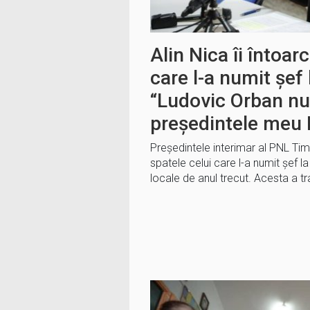
Alin Nica îi întoar
care l-a numit șef
“Ludovic Orban nu
președintele meu
Președintele interimar al PNL Timiș
spatele celui care l-a numit șef l
locale de anul trecut. Acesta a t