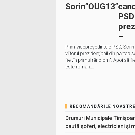
Sorin
“
OUG13
“
cand
PSD 
prez
–
Prim-vicepreşedintele PSD, Sorin
viitorul prezidenţiabil din partea
fie „în primul rând om”. Apoi să f
este român….
RECOMANDĂRILE NOASTR
Drumuri Municipale Timișoar
caută șoferi, electricieni și 