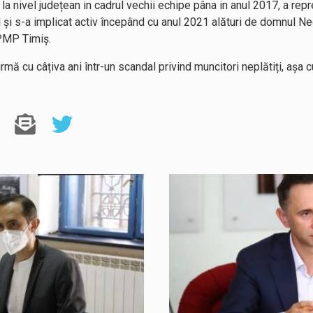
a nivel județean in cadrul vechii echipe pâna in anul 2017, a repr
al și s-a implicat activ începând cu anul 2021 alături de domnul N
 PMP Timiș.
rmă cu câțiva ani într-un scandal privind muncitori neplătiți, așa c