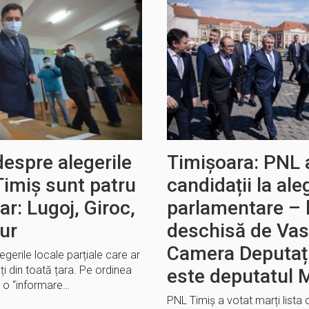
espre alegerile
Timișoara: PNL a
 Timiș sunt patru
candidații la ale
ar: Lugoj, Giroc,
parlamentare – l
ur
deschisă de Vasi
Camera Deputațil
gerile locale parțiale care ar
ți din toată țara. Pe ordinea
este deputatul M
ă o “informare…
PNL Timiș a votat marți lista c