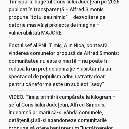
Timișoara: bugetul Consiliului Județean pe 2026
publicat în transparență – Alfred Simonis
propune “totul sau nimic“ – dezvoltare pe
datorie masivă și proiecte de imagine –
vulnerabilități MAJORE
Fostul șef al PNL Timiș, Alin Nica, contestă
vinderea comunelor propusă de Alfred Simonis:
comunitatea nu este o marfă – nu poate fi
redusă la un preț de achiziție – asistăm la un
spectacol de populism administrativ doar
pentru că reforma este un subiect “sexy“
VIDEO. Timiș: primării cumpărate la kilogram –
șeful Consiliului Județean, Alfred Simonis,
îndeamnă primarii să-și vândă comunele,
cetățenii și să-și abandoneze comunitățile –
propune să ofere bani precum “lucrătoarelor