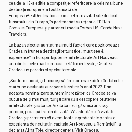
cea de-a 13-a ediţie a competiţiei referitoare la cele mai bune
destinaţii europene a fost lansată de
EuropeanBestDestinations.com, cel mai vizitat site dedicat
turismului din Europa, în parteneriat cu reţeaua EDEN a
Comisiei Europene şi partenerii media Forbes US, Conde Nast
Travelers.
La baza selecţiei au stat mai mulţi factori care poziţionează
Oradea în fruntea destinaţiilor turistice „must see &
experience” în Europa: bijuteriile arhitecturale Art Nouveau,
una dintre cele mai frumoase cetăţi medievale, Cetatea
Oradea, un paradis al apelor termale.
„Suntem onoraţi şi bucuroşi să fim nominalizaţi în rândul celor
mai bune destinaţii europene turistice în anul 2022. Prin
această nominalizare suntem încrezători că Oradea se va
bucura de şi mai mulţi turişti care să îi descopere bijuteriile
arhitecturale şi istorice. Vizitatorii vor găsi aici un oraş
primitor, proaspăt şi plin de viaţă. Vă aşteptăm să vizitaţi
Oradea şi promitem că avem toate ingredientele pentru o
experienţă de neuitat în capitala Art Nouveau a României!”, a
declarat Alina Toie, director general Visit Oradea.