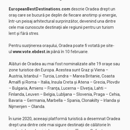
EuropeanBestDestinations.com
descrie Oradea drept un
oraş care se bucură pe deplin de fiecare anotimp şi energie,
într-un peisaj arhitectural surprinzător, devenind una dintre
cele mai cunoscute destinaţii ale regiunii pentru un turism
lent şi fără stres.
Pentru susţinerea oraşului, Oradea poate fi votată pe site-
ul
www.vote.ebdest.in
până în 10 februarie.
Alături de Oradea au mai fost nominalizate alte 19 oraşe sau
zone turistice din Europa. Acestea sunt Graz şi Viena –
Austria, Istanbul – Turcia, Londra – Marea Britanie, Coasta
Amalfi şi Roma – Italia, Insula Creta şi Atena – Grecia, Plovdiv
– Bulgaria, Amiens – Franţa, Lucerna – Elveţia, Lahti –
Finlanda, Leuven – Belgia, Lubljana – Slovenia, Praga – Cehia,
Bavaria – Germania, Marbella – Spania, Clonakilty – Irlanda şi
Nijmenjen – Olanda.
În iunie 2020, aceeaşi platformă turistică a desemnat Oradea
drept una dintre cele mai sigure destinaţii de călătorie în