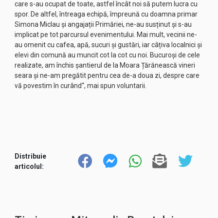
care s-au ocupat de toate, astfel încât noi să putem lucra cu
spor. De altfel, întreaga echipă, împreună cu doamna primar
Simona Miclau și angajații Primăriei, ne-au susținut și s-au
implicat pe tot parcursul evenimentului. Mai mult, vecinii ne-
au omenit cu cafea, apă, sucuri și gustări, iar câțiva localnici și
elevi din comună au muncit cot la cot cu noi. Bucuroși de cele
realizate, am închis șantierul de la Moara Țărănească vineri
seara și ne-am pregătit pentru cea de-a doua zi, despre care
vă povestim în curând“, mai spun voluntarii.
Distribuie
articolul: