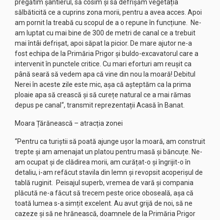
pregătim șantierul, să cosim și să defrișăm vegetația
sălbăticită ce a cuprins zona morii, pentru a avea acces. Apoi
am pornit la treabă cu scopul de a o repune în funcțiune. Ne-
am luptat cu mai bine de 300 de metri de canal ce a trebuit
mai întâi defrișat, apoi săpat la picior. De mare ajutor ne-a
fost echipa de la Primăria Prigor și buldo-excavatorul care a
intervenit în punctele critice. Cu mari eforturi am reușit ca
până seară să vedem apa că vine din nou la moară! Debitul
Nerei în aceste zile este mic, așa că așteptăm ca la prima
ploaie apa să crească și să curețe natural ce a mai rămas
depus pe canal“, transmit reprezentații Acasă în Banat.
Moara Țărănească – atracția zonei
“Pentru ca turiștii să poată ajunge ușor la moară, am construit
trepte și am amenajat un platou pentru masă și băncuțe. Ne-
am ocupat și de clădirea morii, am curățat-o și îngrijit-o în
detaliu, i-am refăcut stavila din lemn și revopsit acoperișul de
tablă ruginit. Peisajul superb, vremea de vară și compania
plăcută ne-a făcut să trecem peste orice oboseală, așa că
toată lumea s-a simțit excelent. Au avut grijă de noi, să ne
cazeze și să ne hrănească, doamnele de la Primăria Prigor