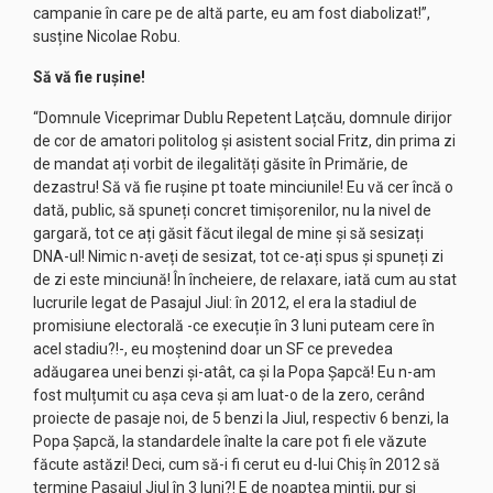
campanie în care pe de altă parte, eu am fost diabolizat!”,
susține Nicolae Robu.
Să vă fie rușine!
“Domnule Viceprimar Dublu Repetent Lațcău, domnule dirijor
de cor de amatori politolog și asistent social Fritz, din prima zi
de mandat ați vorbit de ilegalități găsite în Primărie, de
dezastru! Să vă fie rușine pt toate minciunile! Eu vă cer încă o
dată, public, să spuneți concret timișorenilor, nu la nivel de
gargară, tot ce ați găsit făcut ilegal de mine și să sesizați
DNA-ul! Nimic n-aveți de sesizat, tot ce-ați spus și spuneți zi
de zi este minciună! În încheiere, de relaxare, iată cum au stat
lucrurile legat de Pasajul Jiul: în 2012, el era la stadiul de
promisiune electorală -ce execuție în 3 luni puteam cere în
acel stadiu?!-, eu moștenind doar un SF ce prevedea
adăugarea unei benzi și-atât, ca și la Popa Șapcă! Eu n-am
fost mulțumit cu așa ceva și am luat-o de la zero, cerând
proiecte de pasaje noi, de 5 benzi la Jiul, respectiv 6 benzi, la
Popa Șapcă, la standardele înalte la care pot fi ele văzute
făcute astăzi! Deci, cum să-i fi cerut eu d-lui Chiș în 2012 să
termine Pasajul Jiul în 3 luni?! E de noaptea minții, pur și