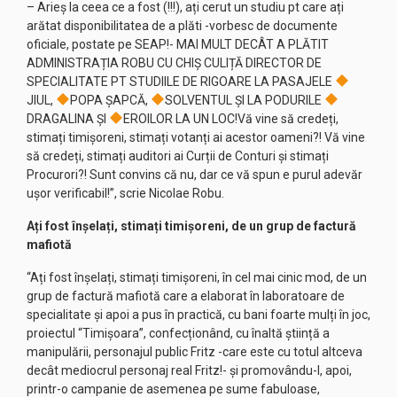
– Arieș la ceea ce a fost (!!!), ați cerut un studiu pt care ați
arătat disponibilitatea de a plăti -vorbesc de documente
oficiale, postate pe SEAP!- MAI MULT DECÂT A PLĂTIT
ADMINISTRAȚIA ROBU CU CHIȘ CULIȚĂ DIRECTOR DE
SPECIALITATE PT STUDIILE DE RIGOARE LA PASAJELE
JIUL,
POPA ȘAPCĂ,
SOLVENTUL ȘI LA PODURILE
DRAGALINA ȘI
EROILOR LA UN LOC!Vă vine să credeți,
stimați timișoreni, stimați votanți ai acestor oameni?! Vă vine
să credeți, stimați auditori ai Curții de Conturi și stimați
Procurori?! Sunt convins că nu, dar ce vă spun e purul adevăr
ușor verificabil!”, scrie Nicolae Robu.
Ați fost înșelați, stimați timișoreni, de un grup de factură
mafiotă
“Ați fost înșelați, stimați timișoreni, în cel mai cinic mod, de un
grup de factură mafiotă care a elaborat în laboratoare de
specialitate și apoi a pus în practică, cu bani foarte mulți în joc,
proiectul “Timișoara”, confecționând, cu înaltă știință a
manipulării, personajul public Fritz -care este cu totul altceva
decât mediocrul personaj real Fritz!- și promovându-l, apoi,
printr-o campanie de asemenea pe sume fabuloase,