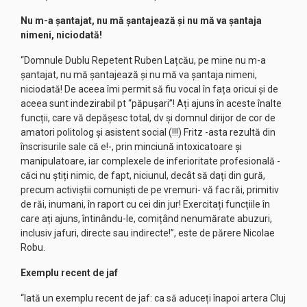
Nu m-a șantajat, nu mă șantajează și nu mă va șantaja
nimeni, niciodată!
“Domnule Dublu Repetent Ruben Lațcău, pe mine nu m-a
șantajat, nu mă șantajează și nu mă va șantaja nimeni,
niciodată! De aceea îmi permit să fiu vocal în fața oricui și de
aceea sunt indezirabil pt “păpușari”! Ați ajuns în aceste înalte
funcții, care vă depășesc total, dv și domnul dirijor de cor de
amatori politolog și asistent social (!!!) Fritz -asta rezultă din
înscrisurile sale că e!-, prin minciună intoxicatoare și
manipulatoare, iar complexele de inferioritate profesională -
căci nu știți nimic, de fapt, niciunul, decât să dați din gură,
precum activiștii comuniști de pe vremuri- vă fac răi, primitiv
de răi, inumani, în raport cu cei din jur! Exercitați funcțiile în
care ați ajuns, întinându-le, comițând nenumărate abuzuri,
inclusiv jafuri, directe sau indirecte!”, este de părere Nicolae
Robu.
Exemplu recent de jaf
“Iată un exemplu recent de jaf: ca să aduceți înapoi artera Cluj