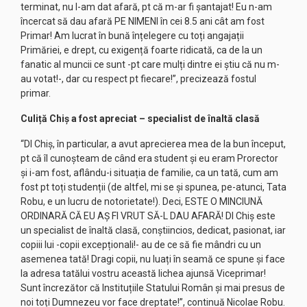
terminat, nu l-am dat afară, pt că m-ar fi șantajat! Eu n-am
încercat să dau afară PE NIMENI în cei 8.5 ani cât am fost
Primar! Am lucrat în bună înțelegere cu toți angajații
Primăriei, e drept, cu exigență foarte ridicată, ca de la un
fanatic al muncii ce sunt -pt care mulți dintre ei știu că nu m-
au votat!-, dar cu respect pt fiecare!”, precizează fostul
primar.
Culiță Chiș a fost apreciat – specialist de înaltă clasă
“Dl Chiș, în particular, a avut aprecierea mea de la bun început,
pt că îl cunoșteam de când era student și eu eram Prorector
și i-am fost, aflându-i situația de familie, ca un tată, cum am
fost pt toți studenții (de altfel, mi se și spunea, pe-atunci, Tata
Robu, e un lucru de notorietate!). Deci, ESTE O MINCIUNĂ
ORDINARĂ CĂ EU AȘ FI VRUT SĂ-L DAU AFARĂ! Dl Chiș este
un specialist de înaltă clasă, conștiincios, dedicat, pasionat, iar
copiii lui -copii excepționali!- au de ce să fie mândri cu un
asemenea tată! Dragi copii, nu luați în seamă ce spune și face
la adresa tatălui vostru această lichea ajunsă Viceprimar!
Sunt încrezător că Instituțiile Statului Român și mai presus de
noi toți Dumnezeu vor face dreptate!”, continuă Nicolae Robu.