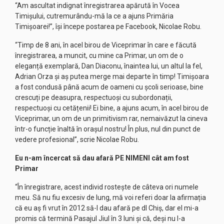
“Am ascultat indignat înregistrarea apărută în Vocea
Timișului, cutremurându-mă la ce a ajuns Primăria
Timișoarei!”, își începe postarea pe Facebook, Nicolae Robu.
“Timp de 8 ani, în acel birou de Viceprimar în care e făcută
înregistrarea, a muncit, cu mine ca Primar, un om de o
eleganță exemplară, Dan Diaconu, înaintea lui, un altul la fel,
Adrian Orza și aș putea merge mai departe în timp! Timișoara
a fost condusă până acum de oameni cu școli serioase, bine
crescuți pe deasupra, respectuoși cu subordonații,
respectuoși cu cetățenii! Ei bine, a ajuns acum, în acel birou de
Viceprimar, un om de un primitivism rar, nemaivăzut la cineva
într-o funcție înaltă în orașul nostru! În plus, nul din punct de
vedere profesional”, scrie Nicolae Robu.
Eu n-am încercat să dau afară PE NIMENI cât am fost
Primar
“În înregistrare, acest individ rostește de câteva ori numele
meu. Să nu fiu excesiv de lung, mă voi referi doar la afirmația
că eu aș fi vrut în 2012 să-l dau afară pe dl Chiș, dar el mi-a
promis că termină Pasajul Jiul în 3 luni și că, deși nu l-a