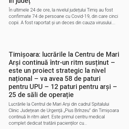
în județ
În ultimele 24 de ore, la nivelul județului Timiș au fost
confirmate 74 de persoane cu Covid-19, din care cinci
copii. A fost raportat și un deces din cauza virusului….
Timișoara: lucrările la Centru de Mari
Arși continuă într-un ritm susținut –
este un proiect strategic la nivel
național – va avea 58 de paturi
pentru UPU – 12 paturi pentru arși –
25 de săli de operație
Lucrările la Centrul de Mari Arși din cadrul Spitalului
Clinic Județean de Urgență „Pius Brînzeu” din Timișoara
continuă în ritm alert. Este primul centru medical
complet dedicat tratării pacienților cu…