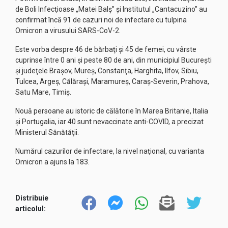
de Boli Infecţioase „Matei Balş” şi Institutul „Cantacuzino” au
confirmat încă 91 de cazuri noi de infectare cu tulpina
Omicron a virusului SARS-CoV-2.
Este vorba despre 46 de bărbaţi şi 45 de femei, cu vârste
cuprinse între 0 ani şi peste 80 de ani, din municipiul Bucureşti
şi judeţele Braşov, Mureş, Constanţa, Harghita, Ilfov, Sibiu,
Tulcea, Argeş, Călăraşi, Maramureş, Caraş-Severin, Prahova,
Satu Mare, Timiş.
Nouă persoane au istoric de călătorie în Marea Britanie, Italia
şi Portugalia, iar 40 sunt nevaccinate anti-COVID, a precizat
Ministerul Sănătăţii.
Numărul cazurilor de infectare, la nivel naţional, cu varianta
Omicron a ajuns la 183.
Distribuie
articolul: