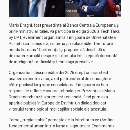
Mario Draghi, fost președinte al Banca Centrală Europeană și
prim-ministru al Italiei, va participa la ediția 2026 a Tech Talks
by UPT, eveniment organizat la Timișoara de Universitatea
Politehnica Timișoara, cu tema „Irreplaceable. The future
needs humans.” Conferința își propune să deschidă o
dezbatere amplă despre rolul omului într-o epocă dominată
de inteligență artificială și tehnologii predictive.
Organizatorii descriu ediția din 2026 drept un manifest
academic pentru viitor, axat pe transferul de cunoaștere
către publicul larg și pe consolidarea Timișoarei ca hub
regional de reflecție asupra tehnologiei. Prezența lui Mario
Draghi marchează o premieră regională, fiind prima sa
apariție publică în Europa de Est într-un dialog dedicat
viitorului tehnologic și implicațiilor sociale ale acestuia.
Tema „Irreplaceable” pornește de la întrebarea ce rămâne
fundamental uman într-o lume a algoritmilor. Evenimentul