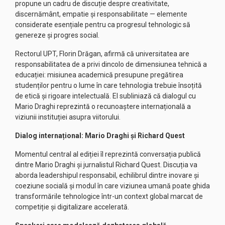
propune un cadru de discuție despre creativitate,
discernământ, empatie și responsabilitate — elemente
considerate esențiale pentru ca progresul tehnologic să
genereze și progres social.
Rectorul UPT, Florin Drăgan, afirmă că universitatea are
responsabilitatea de a privi dincolo de dimensiunea tehnică a
educației: misiunea academică presupune pregătirea
studenților pentru o lume în care tehnologia trebuie însoțită
de etică și rigoare intelectuală. El subliniază că dialogul cu
Mario Draghi reprezintă o recunoaștere internațională a
viziunii instituției asupra viitorului.
Dialog internațional: Mario Draghi și Richard Quest
Momentul central al ediției îl reprezintă conversația publică
dintre Mario Draghi și jurnalistul Richard Quest. Discuția va
aborda leadershipul responsabil, echilibrul dintre inovare și
coeziune socială și modul în care viziunea umană poate ghida
transformările tehnologice într-un context global marcat de
competiție și digitalizare accelerată.