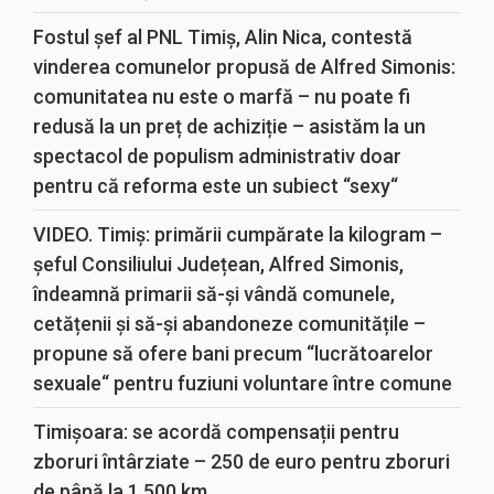
Fostul șef al PNL Timiș, Alin Nica, contestă
vinderea comunelor propusă de Alfred Simonis:
comunitatea nu este o marfă – nu poate fi
redusă la un preț de achiziție – asistăm la un
spectacol de populism administrativ doar
pentru că reforma este un subiect “sexy“
VIDEO. Timiș: primării cumpărate la kilogram –
șeful Consiliului Județean, Alfred Simonis,
îndeamnă primarii să-și vândă comunele,
cetățenii și să-și abandoneze comunitățile –
propune să ofere bani precum “lucrătoarelor
sexuale“ pentru fuziuni voluntare între comune
Timișoara: se acordă compensații pentru
zboruri întârziate – 250 de euro pentru zboruri
de până la 1.500 km