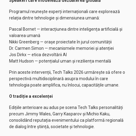
Speakeri care modelează dezbaterea globală
Programul reunește experți internaționali care explorează
relația dintre tehnologie și dimensiunea umană:
Pascal Bornet — interacțiunea dintre inteligența artificială și
valoarea umană
Nikki Greenberg — orașe proiectate în jurul comunității
Dr. Carmen Simon — mecanismele memoriei și atenției
Jos Dirkx — etica dezvoltării AI
Matt Hudson — potențialul uman și reziliența mentală
Prin aceste intervenții, Tech Talks 2026 urmărește să ofere o
perspectivă multidisciplinară asupra modului în care
tehnologia poate amplifica, nu înlocui, capacitățile umane.
O tradiție a excelenței
Edițiile anterioare au adus pe scena Tech Talks personalități
precum Jimmy Wales, Garry Kasparov și Michio Kaku,
consolidând reputația evenimentului ca platformă regională
de dialog între știință, societate și tehnologie.