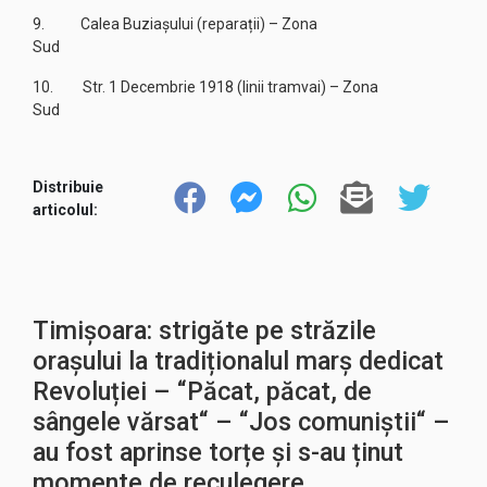
9. Calea Buziașului (reparații) – Zona
Sud
10. Str. 1 Decembrie 1918 (linii tramvai) – Zona
Sud
Distribuie
articolul:
Timișoara: strigăte pe străzile
orașului la tradiționalul marș dedicat
Revoluției – “Păcat, păcat, de
sângele vărsat“ – “Jos comuniștii“ –
au fost aprinse torțe și s-au ținut
momente de reculegere