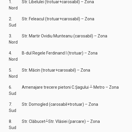
1. Str. Libelulei (trotuar+carosabil) – Zona
Nord
2. Str. Feleacul (trotuar+carosabil) – Zona
Sud
3. Str. Martir Ovidiu Munteanu (carosabil) – Zona
Nord
4. B-dul Regele Ferdinand I (trotuar) – Zona
Nord
5. Str. Măcin (trotuar+carosabil) – Zona
Nord
6. Amenajare trecere pietoni C.Șagului ┴ Metro – Zona
Sud
7. Str. Domogled (carosabil+trotuar) – Zona
Sud
8. Str. Clăbucet┴Str. Vlăsiei (parcare) – Zona
Sud