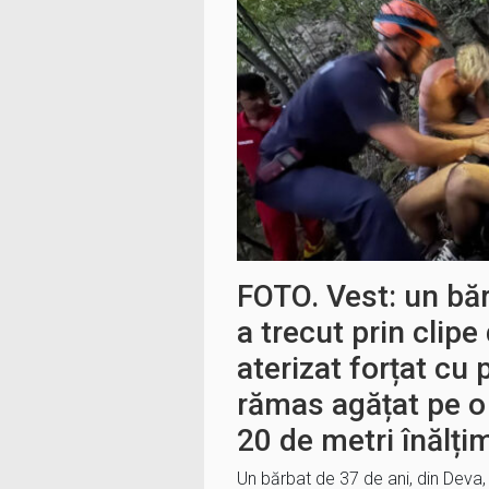
FOTO. Vest: un băr
a trecut prin clip
aterizat forțat cu 
rămas agățat pe o 
20 de metri înălți
Un bărbat de 37 de ani, din Deva,