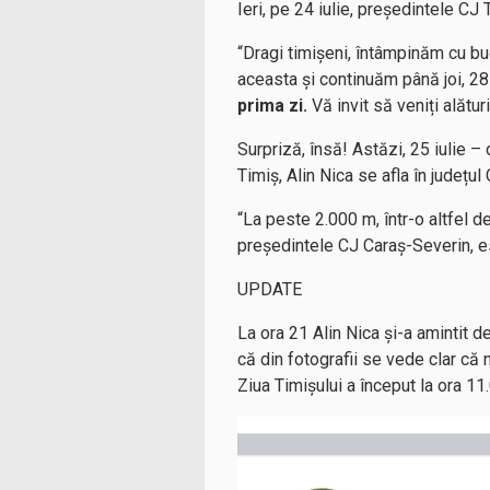
Ieri, pe 24 iulie, președintele CJ T
“Dragi timișeni, întâmpinăm cu bu
aceasta și continuăm până joi, 28
prima zi.
Vă invit să veniți alătur
Surpriză, însă! Astăzi, 25 iulie 
Timiș, Alin Nica se afla în județu
“La peste 2.000 m, într-o altfel 
președintele CJ Caraș-Severin, es
UPDATE
La ora 21 Alin Nica și-a amintit 
că din fotografii se vede clar că 
Ziua Timișului a început la ora 1