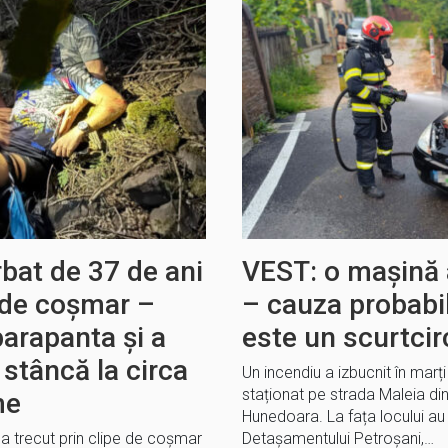
bat de 37 de ani
VEST: o mașină 
e de coșmar –
– cauza probabil
parapanta și a
este un scurtcirc
stâncă la circa
Un incendiu a izbucnit în marț
staționat pe strada Maleia din
me
Hunedoara. La fața locului au 
 a trecut prin clipe de coșmar
Detașamentului Petroșani,…