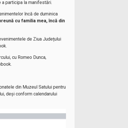
e a participa la manifestări.
evenimentelor încă de duminica
mpreună cu familia mea, încă din
 evenimentele de Ziua Județului
ook.
arcului, cu Romeo Dunca,
ebook.
ponatele din Muzeul Satului pentru
lui, deși conform calendarului
.