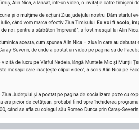
imiș, Alin Nica, a lansat, într-un
video
, o invitație către timișeni d
curie și o mulțime de acțiuni Ziua județului nostru. Dăm startul 
 iulie, când vom marca efectiv Ziua Timișului.
Eu voi fi acolo, î
i de noi, pentru a sărbători împreună”, a fost mesajul lui Alin Nica.
– duminica acesta, cum spunea Alin Nica – ziua în care au debutat
l Caraș-Severin, de unde a postat un
video
pe pagina sa de Faceb
de vizită de lucru pe Vârful Nedeia, lângă Muntele Mic și Munții Ț
te mesajul care însoțește clipul video”, a scris Alin Nica pe Fac
de Ziua Județului și a postat pe pagina de socializare poze cu ex
nu era picior de cetățean, probabil fiind spre închiderea programu
1.00, când se afla cu colegul său Romeo Dunca prin Caraș-Severin