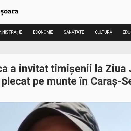
INISTRAȚIE
ECONOMIE
SĂNĂTATE
CULTURĂ
EDU
a a invitat timișenii la Ziua
a plecat pe munte în Caraș-S