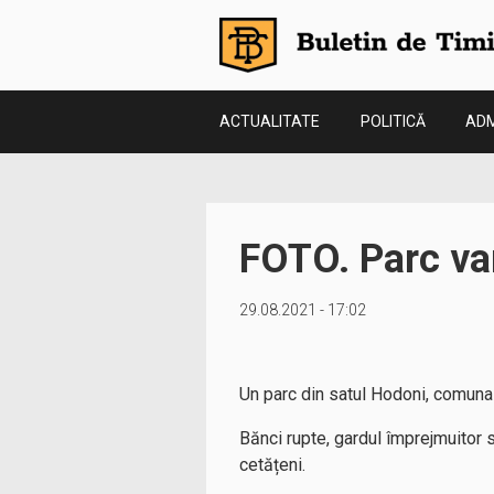
ACTUALITATE
POLITICĂ
ADM
FOTO. Parc va
29.08.2021 - 17:02
Un parc din satul Hodoni, comuna 
Bănci rupte, gardul împrejmuitor
cetățeni.