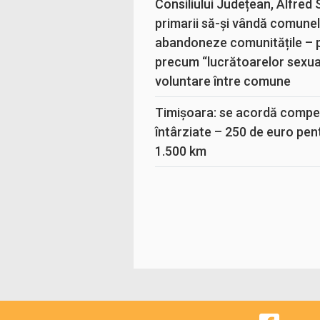
Consiliului Județean, Alfred
primarii să-și vândă comunele
abandoneze comunitățile – 
precum “lucrătoarelor sexual
voluntare între comune
Timișoara: se acordă compen
întârziate – 250 de euro pen
1.500 km