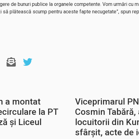
ugere de bunuri publice la organele competente. Vom urmări cu m
ți să plătească scump pentru aceste fapte necugetate”, spun repr
m a montat
Viceprimarul PNL
circulare la PT
Cosmin Tabără, 
ă și Liceul
locuitorii din Ku
sfârșit, acte de 