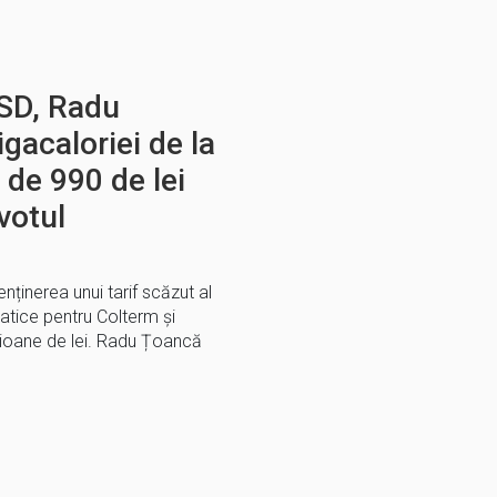
PSD, Radu
gacaloriei de la
l de 990 de lei
 votul
nținerea unui tarif scăzut al
atice pentru Colterm și
ioane de lei. Radu Țoancă