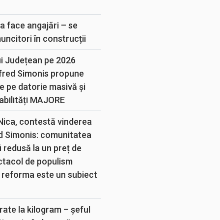
E
a face angajări – se
muncitori în construcții
ui Județean pe 2026
lfred Simonis propune
e pe datorie masivă și
abilități MAJORE
 Nica, contestă vinderea
d Simonis: comunitatea
 redusă la un preț de
ectacol de populism
 reforma este un subiect
rate la kilogram – șeful