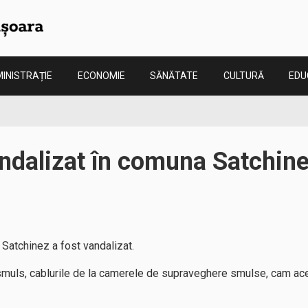
INISTRAȚIE
ECONOMIE
SĂNĂTATE
CULTURĂ
EDU
ndalizat în comuna Satchin
Satchinez a fost vandalizat.
 smuls, cablurile de la camerele de supraveghere smulse, cam ace