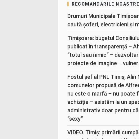
RECOMANDĂRILE NOASTR
Drumuri Municipale Timișoar
caută șoferi, electricieni și 
Timișoara: bugetul Consiliul
publicat în transparență – A
“totul sau nimic“ – dezvoltar
proiecte de imagine – vulner
Fostul șef al PNL Timiș, Alin
comunelor propusă de Alfre
nu este o marfă – nu poate fi
achiziție – asistăm la un sp
administrativ doar pentru că
“sexy“
VIDEO. Timiș: primării cumpă