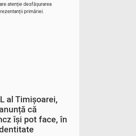
are atenție desfășurarea
ezentanții primăriei.
 al Timișoarei,
anunță că
ncz își pot face, în
identitate