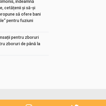
 Simonis, îndeamnă
, cetățenii și să-și
propune să ofere bani
e“ pentru fuziuni
sații pentru zboruri
tru zboruri de până la