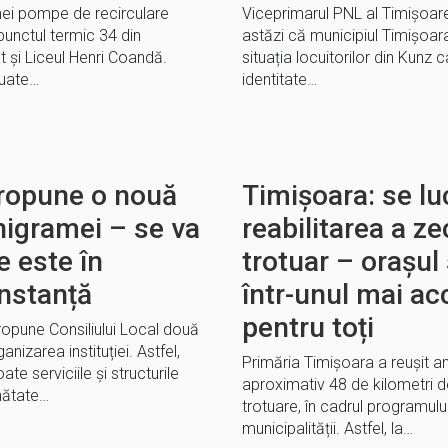
ei pompe de recirculare
Viceprimarul PNL al Timișoare
punctul termic 34 din
astăzi că municipiul Timișoar
t și Liceul Henri Coandă.
situația locuitorilor din Kunz 
tuate…
identitate…
propune o nouă
Timișoara: se luc
nigramei – se va
reabilitarea a ze
e este în
trotuar – orașul
instanță
într-unul mai acc
pentru toți
ropune Consiliului Local două
nizarea instituției. Astfel,
Primăria Timișoara a reușit an
te serviciile și structurile
aproximativ 48 de kilometri d
nătate…
trotuare, în cadrul programului 
municipalității. Astfel, la…