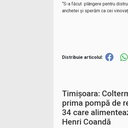
“S-a făcut plângere pentru distr
anchetei și sperăm ca cei vinova
Distribuie articolul:
Timișoara: Colter
prima pompă de re
34 care alimenteaz
Henri Coandă