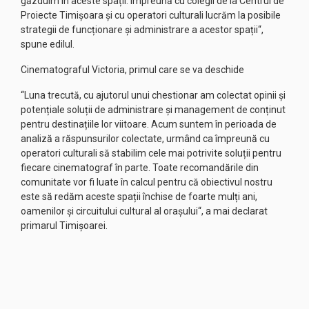
găzduim în aceste spații. Împreună cu colegii de la Centrul de
Proiecte Timișoara și cu operatori culturali lucrăm la posibile
strategii de funcționare și administrare a acestor spații“,
spune edilul.
Cinematograful Victoria, primul care se va deschide
“Luna trecută, cu ajutorul unui chestionar am colectat opinii și
potențiale soluții de administrare și management de conținut
pentru destinațiile lor viitoare. Acum suntem în perioada de
analiză a răspunsurilor colectate, urmând ca împreună cu
operatori culturali să stabilim cele mai potrivite soluții pentru
fiecare cinematograf în parte. Toate recomandările din
comunitate vor fi luate în calcul pentru că obiectivul nostru
este să redăm aceste spații închise de foarte mulți ani,
oamenilor și circuitului cultural al orașului“, a mai declarat
primarul Timișoarei.