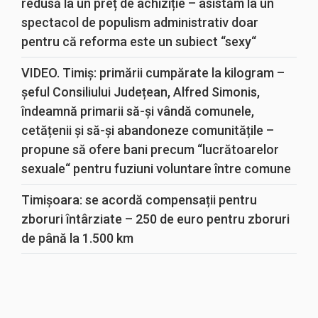
redusă la un preț de achiziție – asistăm la un
spectacol de populism administrativ doar
pentru că reforma este un subiect “sexy“
VIDEO. Timiș: primării cumpărate la kilogram –
șeful Consiliului Județean, Alfred Simonis,
îndeamnă primarii să-și vândă comunele,
cetățenii și să-și abandoneze comunitățile –
propune să ofere bani precum “lucrătoarelor
sexuale“ pentru fuziuni voluntare între comune
Timișoara: se acordă compensații pentru
zboruri întârziate – 250 de euro pentru zboruri
de până la 1.500 km