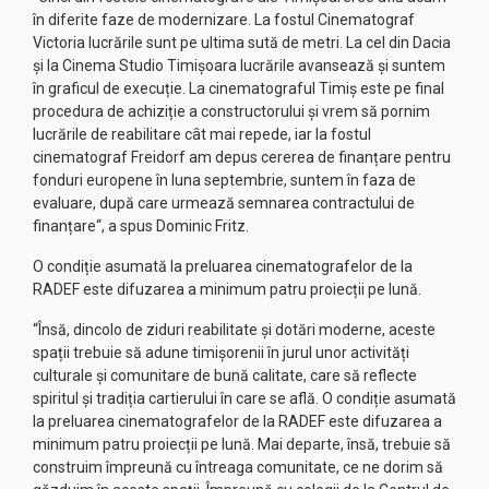
în diferite faze de modernizare. La fostul Cinematograf
Victoria lucrările sunt pe ultima sută de metri. La cel din Dacia
și la Cinema Studio Timișoara lucrările avansează și suntem
în graficul de execuție. La cinematograful Timiș este pe final
procedura de achiziție a constructorului și vrem să pornim
lucrările de reabilitare cât mai repede, iar la fostul
cinematograf Freidorf am depus cererea de finanțare pentru
fonduri europene în luna septembrie, suntem în faza de
evaluare, după care urmează semnarea contractului de
finanțare“, a spus Dominic Fritz.
O condiție asumată la preluarea cinematografelor de la
RADEF este difuzarea a minimum patru proiecții pe lună.
“Însă, dincolo de ziduri reabilitate și dotări moderne, aceste
spații trebuie să adune timișorenii în jurul unor activități
culturale și comunitare de bună calitate, care să reflecte
spiritul și tradiția cartierului în care se află. O condiție asumată
la preluarea cinematografelor de la RADEF este difuzarea a
minimum patru proiecții pe lună. Mai departe, însă, trebuie să
construim împreună cu întreaga comunitate, ce ne dorim să