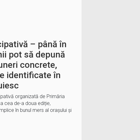
ipativă – până în
nii pot să depună
uneri concrete,
e identificate în
uiesc
pativă organizată de Primăria
 la cea de-a doua ediție,
mplice în bunul mers al orașului și