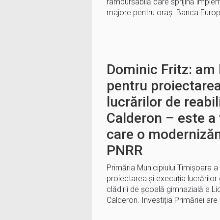
rambursabilă care sprijină imple
majore pentru oraș. Banca Euro
Dominic Fritz: am l
pentru proiectarea
lucrărilor de reabil
Calderon – este a 
care o moderniză
PNRR
Primăria Municipiului Timișoara a l
proiectarea și execuția lucrărilor
clădirii de școală gimnazială a Li
Calderon. Investiția Primăriei are