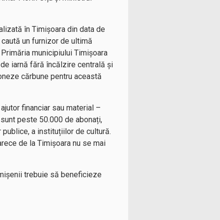
alizată în Timișoara din data de
 caută un furnizor de ultimă
. Primăria municipiului Timișoara
de iarnă fără încălzire centrală și
ționeze cărbune pentru această
ajutor financiar sau material –
m sunt peste 50.000 de abonați,
publice, a instituțiilor de cultură.
oarece de la Timișoara nu se mai
timișenii trebuie să beneficieze