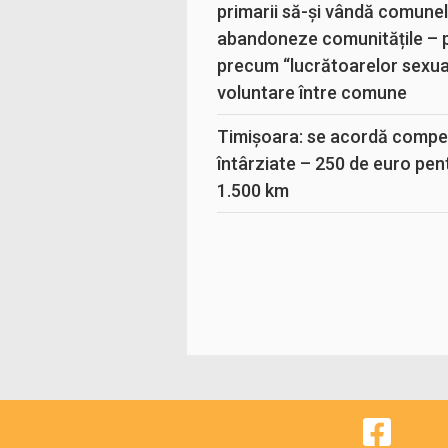
primarii să-și vândă comunele
abandoneze comunitățile – 
precum “lucrătoarelor sexual
voluntare între comune
Timișoara: se acordă compen
întârziate – 250 de euro pen
1.500 km