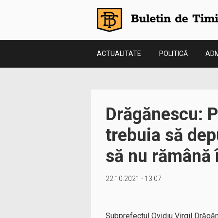
ACTUALITATE
POLITICĂ
ADM
Drăgănescu: Pr
trebuia să dep
să nu rămână î
22.10.2021 - 13:07
Subprefectul Ovidiu Virgil Drăgăne