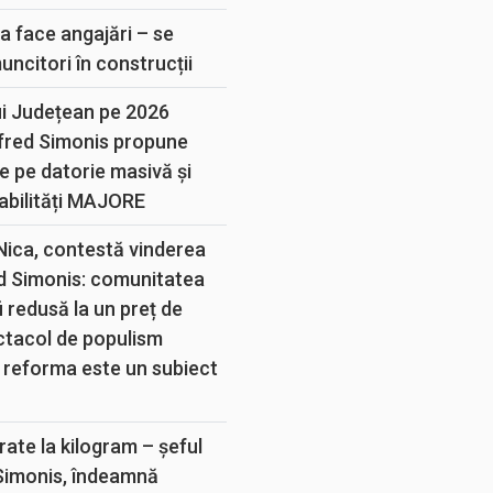
a face angajări – se
muncitori în construcții
ui Județean pe 2026
lfred Simonis propune
e pe datorie masivă și
abilități MAJORE
 Nica, contestă vinderea
d Simonis: comunitatea
 redusă la un preț de
ectacol de populism
 reforma este un subiect
rate la kilogram – șeful
 Simonis, îndeamnă