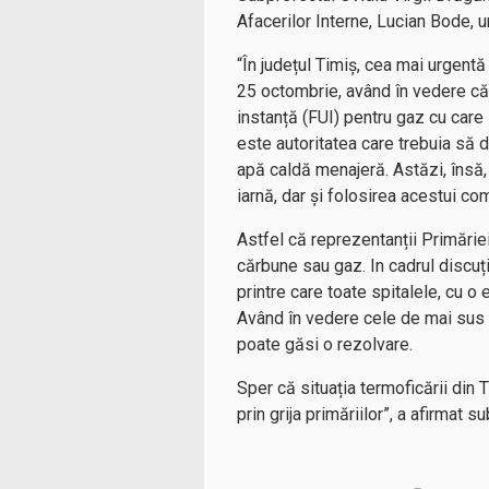
Afacerilor Interne, Lucian Bode, u
“În județul Timiș, cea mai urgent
25 octombrie, având în vedere că 
instanță (FUI) pentru gaz cu care 
este autoritatea care trebuia să d
apă caldă menajeră. Astăzi, însă
iarnă, dar și folosirea acestui co
Astfel că reprezentanții Primăriei
cărbune sau gaz. In cadrul discuț
printre care toate spitalele, cu o e
Având în vedere cele de mai sus a
poate găsi o rezolvare.
Sper că situația termoficării din 
prin grija primăriilor”, a afirmat s