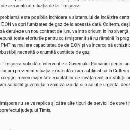
nde s-a analizat situația de la Timișoara.
ă problemă este posibila închidere a sistemului de încălzire centr
E.ON va opri furnizarea de gaz de la această dată. Colterm, deși
să deruleze un nou contract de luni, va intra oricum în insolvență
epună toate eforturile pentru ca timișorenii să nu rămână în prag 
, PMT nu mai are capacitatea de de E.ON și va încerca să achizi
mbustibil necesită o anumită cantitate de gaz.
 Timișoara solicită o intervenție a Guvernului României pentru un 
iilor am prezentat situația existentă si am subliniat că la Colter
xcepție, marea majoritate a unităților de învățământ, a instituțiilor 
m solicitat guvernului o analiză rapidă și o soluție urgentă, de
Timișoara nu se va replica și către alte tipuri de servicii de care 
ubprefectul județului Timiș.