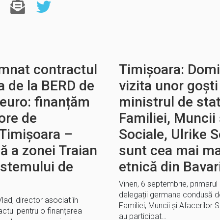
emnat contractul
Timișoara: Domin
a de la BERD de
vizita unor goșt
 euro: finanțăm
ministrul de sta
ore de
Familiei, Muncii 
 Timișoara –
Sociale, Ulrike 
ă a zonei Traian
sunt cea mai ma
istemului de
etnică din Bavar
Vineri, 6 septembrie, primarul 
delegații germane condusă de 
lad, director asociat în
Familiei, Muncii și Afacerilor S
ctul pentru o finanțarea
au participat…