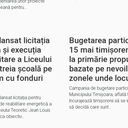
mentarea unor proiecte
peană pentru…
ansat licitația
Bugetarea partic
 și execuția
15 mai timișore
itare a Liceului
la primărie prop
treia școală pe
bazate pe nevoil
m cu fonduri
zonele unde loc
Campania de bugetare partici
Municipiului Timișoara, aflată
ansat licitația pentru
încurajează timișorenii să se i
 de reabilitare energetică a
să decidă care sunt…
ceului Teoretic Jean Louis
 ca obiectiv…