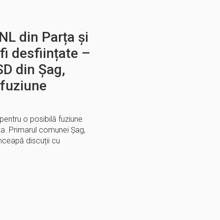
NL din Parța și
fi desființate –
SD din Șag,
 fuziune
pentru o posibilă fuziune
ța. Primarul comunei Șag,
nceapă discuții cu
E