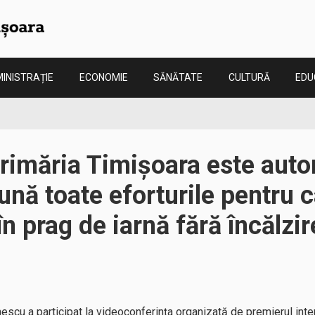
INISTRAȚIE
ECONOMIE
SĂNĂTATE
CULTURĂ
EDU
imăria Timișoara este autor
ună toate eforturile pentru c
n prag de iarnă fără încălzir
scu a participat la videoconferința organizată de premierul interi