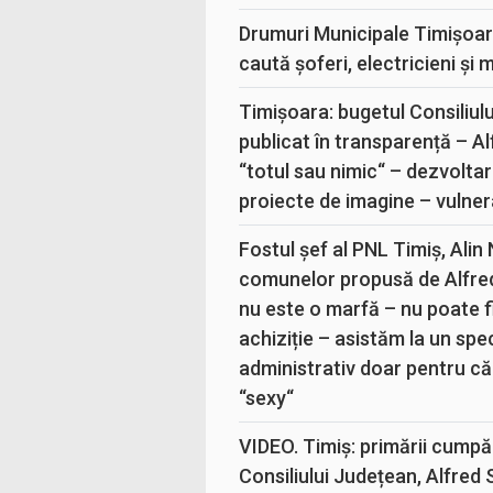
Drumuri Municipale Timișoar
caută șoferi, electricieni și 
Timișoara: bugetul Consiliul
publicat în transparență – A
“totul sau nimic“ – dezvoltar
proiecte de imagine – vulner
Fostul șef al PNL Timiș, Alin
comunelor propusă de Alfre
nu este o marfă – nu poate fi
achiziție – asistăm la un sp
administrativ doar pentru că
“sexy“
VIDEO. Timiș: primării cumpă
Consiliului Județean, Alfred