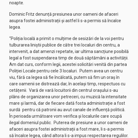
noapte.
Dominic Fritz denunță presiunea unor oameni de afaceri
asupra fostei administrații și astfel li s-a permis să încalce
legea.
“Poliția locală a primit o mulțime de sesizări de la voi pentru
tulburarea liniștii publice de către trei localuri din centru, a
intervenit, a dat amenzi repetate, iar ultima sancțiune posibilă
legal a fost suspendarea timp de două săptămâni a activității.
Am dat curs, conform legii, acestei solicitări venită din partea
Poliției Locale pentru cele 3 localuri. Putem avea un centru
viu, fără ca legea să fie încălcată, putem să fim un oraș în
care oamenii se distrează dar, în același timp, respectuos cu
cetățenii. Vară de vară locuitorii din centrul orașului s-au
plâns de organizarea unor petreceri, cu muzică la intensitate
mare și larmă, dar de fiecare dată fosta administrație a fost
surdă pentru că patronii au avut canale de influență politică.
În perioada următoare vom verifica și localurile care ocupă
ilegal domeniul public. Puterea de presiune a unor oameni de
afaceri asupra fostei administrații a fost mare, li s-a permis
să încalce legea, când altora li s-a impus respectarea regulilor.