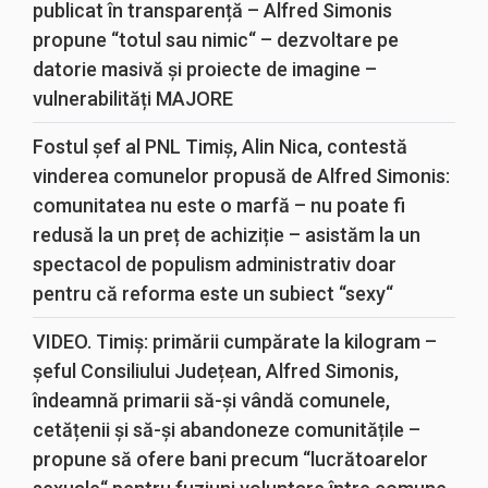
publicat în transparență – Alfred Simonis
propune “totul sau nimic“ – dezvoltare pe
datorie masivă și proiecte de imagine –
vulnerabilități MAJORE
Fostul șef al PNL Timiș, Alin Nica, contestă
vinderea comunelor propusă de Alfred Simonis:
comunitatea nu este o marfă – nu poate fi
redusă la un preț de achiziție – asistăm la un
spectacol de populism administrativ doar
pentru că reforma este un subiect “sexy“
VIDEO. Timiș: primării cumpărate la kilogram –
șeful Consiliului Județean, Alfred Simonis,
îndeamnă primarii să-și vândă comunele,
cetățenii și să-și abandoneze comunitățile –
propune să ofere bani precum “lucrătoarelor