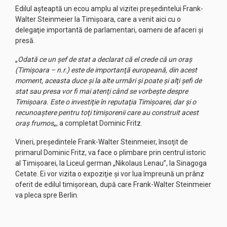
Edilul aşteaptă un ecou amplu al vizitei preşedintelui Frank-
Walter Steinmeier la Timişoara, care a venit aici cu o
delegaţie importantă de parlamentari, oameni de afaceri şi
presă.
„
Odată ce un şef de stat a declarat că el crede că un oraş
(Timişoara – n.r.) este de importanţă europeană, din acest
moment, aceasta duce şi la alte urmări şi poate şi alţi şefi de
stat sau presa vor fi mai atenţi când se vorbeşte despre
Timişoara. Este o investiţie în reputaţia Timişoarei, dar şi o
recunoaştere pentru toţi timişorenii care au construit acest
oraş frumos
„, a completat Dominic Fritz.
Vineri, preşedintele Frank-Walter Steinmeier, însoţit de
primarul Dominic Fritz, va face o plimbare prin centrul istoric
al Timişoarei, la Liceul german „Nikolaus Lenau”, la Sinagoga
Cetate. Ei vor vizita o expoziţie şi vor lua împreună un prânz
oferit de edilul timişorean, după care Frank-Walter Steinmeier
va pleca spre Berlin.