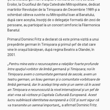
Eroilor, la Crucifixul din faţa Catedralei Mitropolitane, dedicat
martirilor Revoluţiei de la Timişoara din Decembrie 1989 şi a
schimbat câteva cuvinte cu Mitropolitul Ioan al Banatului,
după care aceştia, însoţiţi de o delegaţie formată din zeci de
persoane, au participat la un concert simfonic la Filarmonica
Banatul.
Primarul Dominic Fritz a declarat că este prima vizită a unui
preşedinte german în Timişoara şi primul şef de stat care
vine în oraşul bănăţean, după regina Beatrix a Olandei, în
2001.
„
Pentru mine este o recunoaştere a relaţiilor foarte profunde
între spaţiul vorbitor de limbă germană şi Timişoara; noi în
Timişoara avem o comunitate germană de secole, avem un
teatru german, un liceu german şi o comunitate vorbitoare de
limbă germană, dar în acelaşi timp este şi un semn că în acest
an Timişoara e recunoscută la nivel internaţional şi un şef de
stat vrea să viziteze şi Capitala Culturală Europeană. Acest
lucru subliniază identitatea europeană a CCE şi sunt sigur că
va transmite un semnal important
„, a afirmat Dominic Fritz.