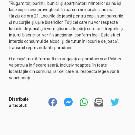
“Rugăm toți părinții, bunicii și aparținătorii minorilor să nu își
lase copiii nesupravegheați în parcuri și mai ales, nu mai
târziu de ora 21. Locurile de joacă pentru copii, sunt parcurile
și nu curțile și ușile bisericilor. Toți cei care nu vor respecta
locurile de joacă și îi vom găsi în alte părți cum ar fi treptele și
în jurul bisericilor vor fi sancționați conform legii. Este strict
interzis consumul de alcool și de tutun în locurile de joacă”,
transmit reprezentanții primăriei.
O echipă mixtă formată din angajați ai primăriei și ai Poliției
va patrula în fiecare seară, inclusiv noaptea, în toate
localitățile din comună, iar cei care nu respectă legea vor fi
sancționați.
Distribuie
articolul: