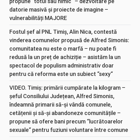
propune “totul sau nimic“ – dezvoltare pe
datorie masivă și proiecte de imagine –
vulnerabilități MAJORE
Fostul șef al PNL Timiș, Alin Nica, contestă
vinderea comunelor propusă de Alfred Simonis:
comunitatea nu este o marfă – nu poate fi
redusă la un preț de achiziție – asistăm la un
spectacol de populism administrativ doar
pentru că reforma este un subiect “sexy“
VIDEO. Timiș: primării cumpărate la kilogram –
șeful Consiliului Județean, Alfred Simonis,
îndeamnă primarii să-și vândă comunele,
cetățenii și să-și abandoneze comunitățile –
propune să ofere bani precum “lucrătoarelor
sexuale“ pentru fuziuni voluntare între comune