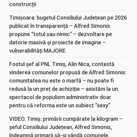
construcții
Timișoara: bugetul Consiliului Județean pe 2026
publicat în transparență – Alfred Simonis
propune “totul sau nimic“ – dezvoltare pe
datorie masivă și proiecte de imagine –
vulnerabilități MAJORE
Fostul șef al PNL Timiș, Alin Nica, contestă
vinderea comunelor propusă de Alfred Simonis:
comunitatea nu este o marfă – nu poate fi
redusă la un preț de achiziție – asistăm la un
spectacol de populism administrativ doar
pentru că reforma este un subiect “sexy“
VIDEO. Timiș: primării cumpărate la kilogram –
șeful Consiliului Județean, Alfred Simonis,
îndeamnă primarii să-și vândă comunele,