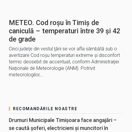
METEO. Cod roșu în Timiș de
caniculă – temperaturi între 39 şi 42
de grade
Cinci judeţe din vestul ţării se vor afla sâmbătă sub o
avertizare Cod roşu temperaturi extreme şi disconfort
termic deosebit de accentuat, conform Administraţiei
Naţionale de Meteorologie (ANM). Potrivit
meteorologilor,…
RECOMANDĂRILE NOASTRE
Drumuri Municipale Timișoara face angajări –
se caută șoferi, electricieni și muncitori în