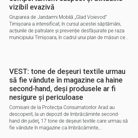
vizibil evazivă
Gruparea de Jandarmi Mobilă „Glad Voievod”
Timișoara a intensificat, în cursul acestei săptămâni,
acțiunile de patrulare și prevenție desfășurate pe raza
municipiului Timișoara, în cadrul unui plan de măsuri ce…
VEST: tone de deșeuri textile urmau
să fie vândute în magazine ca haine
second-hand, deși produsele ar fi
nesigure şi periculoase
Comisarii de la Protecţia Consumatorilor Arad au
descoperit, la un depozit de îmbrăcăminte second-
hand din judeţ, 17 tone de deşeuri textile care urmau să
fie vândute în magazine ca îmbrăcăminte,…