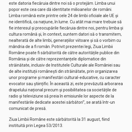
este datoria fiecăruia dintre noi să o protejăm. Limba unui
popor este cea care dă identitate milioanelor de români.
Limba română este printre cele 24 de limbi oficiale ale UE și
ne identifică, ca națiune, în lume. Cu atât mai mare trebuie să
fie interesul și preocupările fiecăruia dintre noi, pentru limba și
cultura română și, în context, suntem datori să o transmitem,
nealterată de alte limbi, generațiilor viitoare și să o vorbim cu
mândria de a fi român. Potrivit prezentei legi, Ziua Limbii
Române poate fi sărbătorită de către autoritățile publice din
România şi de către reprezentanțele diplomatice din
străinătate, inclusiv de Institutele Culturale ale României sau
de alte instituții românești din străinătate, prin organizarea
unor programe şi manifestări cultural-educative, cu caracter
evocator sau științific. În această zi, este prevăzută arborarea
drapelului național precum şi posibilitatea ca societățile de
radio şi televiziune să preia în emisiunile lor aspecte de la
manifestările dedicate acestei sărbători”, se arată într-un
comunicat de presă.
Ziua Limbii Române este sărbătorită la 31 august, fiind
instituită prin Legea 53/2013.