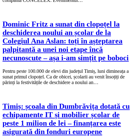
compania CONCELEX. Evenimentul…
Dominic Fritz a sunat din clopoțel la
deschiderea noului an școlar de la
Colegiul Ana Aslan: toți în așteptarea
palpitantă a unei noi etape încă
necunoscute – așa i-am simțit pe boboci
Pentru peste 100.000 de elevi din județul Timiș, luni dimineața a
sunat primul clopoțel. Ca de obicei, școlarii au venit însoțiți de
părinți la festivitățile de deschidere a noului an…
Timiș: școala din Dumbrăvița dotată cu
echipamente IT și mobilier școlar de
peste 1 milion de lei – finanțarea este
asigurată din fonduri europene