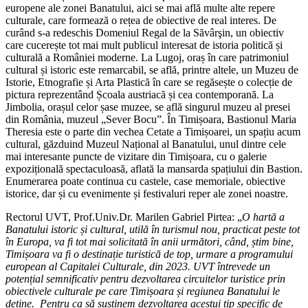
europene ale zonei Banatului, aici se mai află multe alte repere
culturale, care formează o rețea de obiective de real interes. De
curând s-a redeschis Domeniul Regal de la Săvârşin, un obiectiv
care cucerește tot mai mult publicul interesat de istoria politică și
culturală a României moderne. La Lugoj, oraș în care patrimoniul
cultural și istoric este remarcabil, se află, printre altele, un Muzeu de
Istorie, Etnografie și Arta Plastică în care se regăsește o colecție de
pictura reprezentând Școala austriacă și cea contemporană. La
Jimbolia, orașul celor șase muzee, se află singurul muzeu al presei
din România, muzeul „Sever Bocu”. În Timișoara, Bastionul Maria
Theresia este o parte din vechea Cetate a Timișoarei, un spațiu acum
cultural, găzduind Muzeul Național al Banatului, unul dintre cele
mai interesante puncte de vizitare din Timișoara, cu o galerie
expozițională spectaculoasă, aflată la mansarda spațiului din Bastion.
Enumerarea poate continua cu castele, case memoriale, obiective
istorice, dar și cu evenimente și festivaluri reper ale zonei noastre.
Rectorul UVT, Prof.Univ.Dr. Marilen Gabriel Pirtea: „
O hartă a
Banatului istoric și cultural, utilă în turismul nou, practicat peste tot
în Europa, va fi tot mai solicitată în anii următori, când, știm bine,
Timișoara va fi o destinație turistică de top, urmare a programului
european al Capitalei Culturale, din 2023. UVT întrevede un
potențial semnificativ pentru dezvoltarea circuitelor turistice prin
obiectivele culturale pe care Timișoara și regiunea Banatului le
deține. Pentru ca să susținem dezvoltarea acestui tip specific de