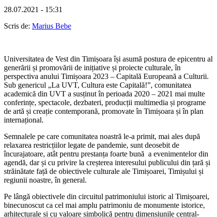
28.07.2021 - 15:31
Scris de:
Marius Bebe
Universitatea de Vest din Timișoara își asumă postura de epicentru al
generării și promovării de inițiative și proiecte culturale, în
perspectiva anului Timișoara 2023 – Capitală Europeană a Culturii.
Sub genericul „La UVT, Cultura este Capitală!”, comunitatea
academică din UVT a susținut în perioada 2020 – 2021 mai multe
conferințe, spectacole, dezbateri, producții multimedia și programe
de artă și creație contemporană, promovate în Timișoara și în plan
internațional.
Semnalele pe care comunitatea noastră le-a primit, mai ales după
relaxarea restricțiilor legate de pandemie, sunt deosebit de
încurajatoare, atât pentru prestanța foarte bună a evenimentelor din
agendă, dar și cu privire la creșterea interesului publicului din țară și
străinătate față de obiectivele culturale ale Timișoarei, Timișului și
regiunii noastre, în general.
Pe lângă obiectivele din circuitul patrimoniului istoric al Timișoarei,
binecunoscut ca cel mai amplu patrimoniu de monumente istorice,
arhitecturale și cu valoare simbolică pentru dimensiunile central-