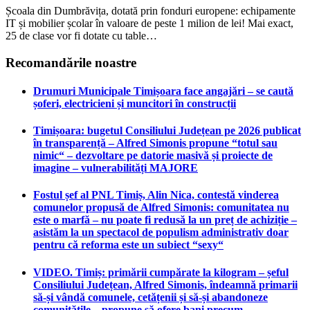
Școala din Dumbrăvița, dotată prin fonduri europene: echipamente
IT și mobilier școlar în valoare de peste 1 milion de lei! Mai exact,
25 de clase vor fi dotate cu table…
Recomandările noastre
Drumuri Municipale Timișoara face angajări – se caută
șoferi, electricieni și muncitori în construcții
Timișoara: bugetul Consiliului Județean pe 2026 publicat
în transparență – Alfred Simonis propune “totul sau
nimic“ – dezvoltare pe datorie masivă și proiecte de
imagine – vulnerabilități MAJORE
Fostul șef al PNL Timiș, Alin Nica, contestă vinderea
comunelor propusă de Alfred Simonis: comunitatea nu
este o marfă – nu poate fi redusă la un preț de achiziție –
asistăm la un spectacol de populism administrativ doar
pentru că reforma este un subiect “sexy“
VIDEO. Timiș: primării cumpărate la kilogram – șeful
Consiliului Județean, Alfred Simonis, îndeamnă primarii
să-și vândă comunele, cetățenii și să-și abandoneze
comunitățile – propune să ofere bani precum