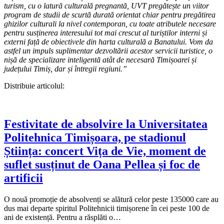
turism, cu o latură culturală pregnantă, UVT pregătește un viitor
program de studii de scurtă durată orientat chiar pentru pregătirea
ghizilor culturali la nivel contemporan, cu toate atributele necesare
pentru susținerea interesului tot mai crescut al turiștilor interni și
externi față de obiectivele din harta culturală a Banatului. Vom da
astfel un impuls suplimentar dezvoltării acestor servicii turistice, o
nișă de specializare inteligentă atât de necesară Timișoarei și
județului Timiș, dar și întregii regiuni.”
Distribuie articolul:
Festivitate de absolvire la Universitatea
Politehnica Timișoara, pe stadionul
Știința: concert Vița de Vie, moment de
suflet susținut de Oana Pellea și foc de
artificii
O nouă promoție de absolvenți se alătură celor peste 135000 care au
dus mai departe spiritul Politehnicii timișorene în cei peste 100 de
ani de existență. Pentru a răsplăti o…