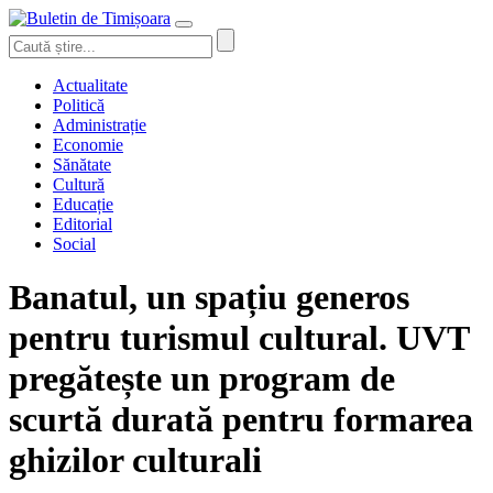
Actualitate
Politică
Administrație
Economie
Sănătate
Cultură
Educație
Editorial
Social
Banatul, un spațiu generos
pentru turismul cultural. UVT
pregătește un program de
scurtă durată pentru formarea
ghizilor culturali