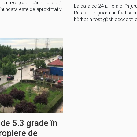
 dintr-o gospodărie inundată
La data de 24 iunie a.c., în juru
 inundată este de aproximativ
Rurale Timișoara au fost sesiza
bărbat a fost găsit decedat, 
e 5.3 grade în
propiere de