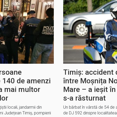
ersoane
Timiș: accident
te 140 de amenzi
între Moșnița N
a mai multor
Mare – a ieșit în
lor
s-a răsturnat
iștii locali, jandarmii din
Un bărbat în vârstă de 54 de
mi Județean Timiș, pompierii
de DJ 592 dinspre localitatea