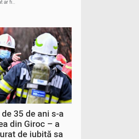
 ar fi…
 de 35 de ani s-a
ea din Giroc – a
urat de iubită sa