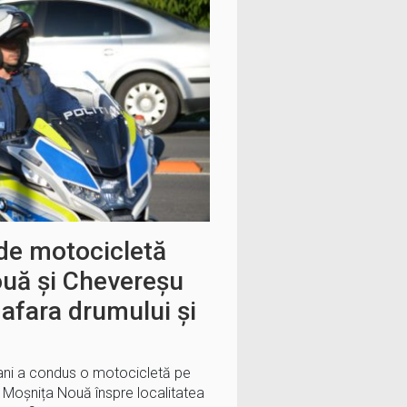
 de motocicletă
ouă și Chevereșu
 afara drumului și
 ani a condus o motocicletă pe
 Moșnița Nouă înspre localitatea