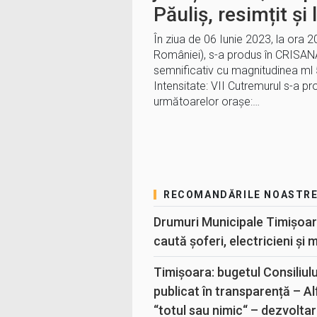
Păuliș, resimțit și
În ziua de 06 Iunie 2023, la ora 2
României), s-a produs în CRISAN
semnificativ cu magnitudinea ml
Intensitate: VII Cutremurul s-a p
următoarelor oraşe:…
RECOMANDĂRILE NOASTR
Drumuri Municipale Timișoar
caută șoferi, electricieni și 
Timișoara: bugetul Consiliul
publicat în transparență – A
“totul sau nimic“ – dezvoltar