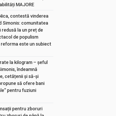
abilități MAJORE
 Nica, contestă vinderea
d Simonis: comunitatea
 redusă la un preț de
ectacol de populism
 reforma este un subiect
rate la kilogram – șeful
 Simonis, îndeamnă
, cetățenii și să-și
propune să ofere bani
e“ pentru fuziuni
sații pentru zboruri
tru zboruri de până la