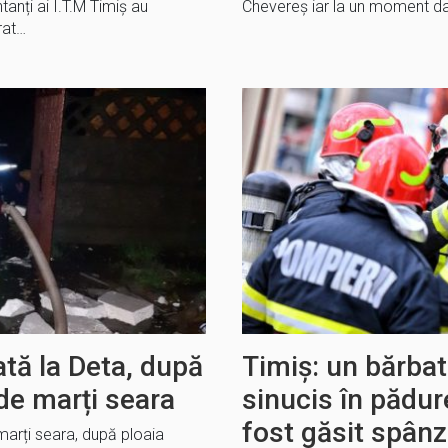
tanți ai I.T.M Timiș au
Chevereș iar la un moment dat
rat…
tă la Deta, după
Timiș: un bărbat
de marți seara
sinucis în pădur
fost găsit spânz
 marți seara, după ploaia