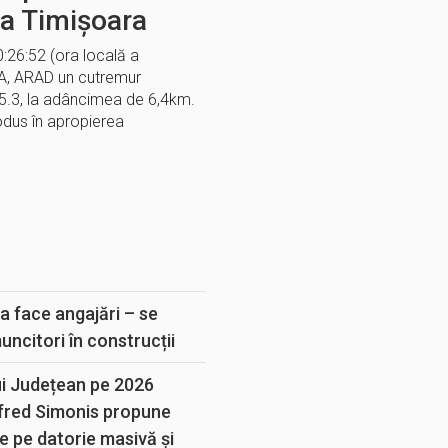
 la Timișoara
0:26:52 (ora locală a
A, ARAD un cutremur
 5.3, la adâncimea de 6,4km.
rodus în apropierea
E
a face angajări – se
muncitori în construcții
ui Județean pe 2026
lfred Simonis propune
e pe datorie masivă și