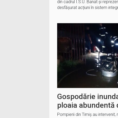
din cadrul I.S.U. Banat și reprezen
desfășurat acțiuni în sistem integ
Gospodărie inunda
ploaia abundentă 
Pompierii din Timiș au intervenit,