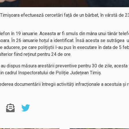
ă Timișoara efectuează cercetări față de un bărbat, în vârstă de 2
elefon în 19 ianuarie. Aceasta ar fi smuls din mâna unui tânăr tele
oara. În 26 ianuarie hoțul a identificat. Însă acesta se sutrăgea 
aducere, pe care polițiștii l-au pus în executare în data de 5 feb
lterior fiind reținut pentru 24 de ore.
i au dispus măsura arestării preventive pentru 30 de zile, acesta f
in cadrul Inspectoratului de Poliție Județean Timiș.
vederea documentării întregii activități infracționale a acestuia și r