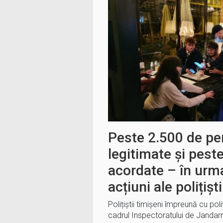
Peste 2.500 de p
legitimate și pes
acordate – în urm
acțiuni ale polițiști
Polițiștii timișeni împreună cu poliț
cadrul Inspectoratului de Jandar