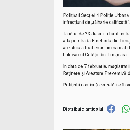
Polițiștii Secției 4 Poliție Urban
infracțiunii de „tâlhărie calificată”.
Tânărul de 23 de ani, a furat un t
afla pe strada Burebista din Timiș
acestuia a fost emis un mandat de 
bulevardul Cetății din Timișoara, u
În data de 7 februarie, magistrați
Reținere și Arestare Preventivă d
Polițiștii continuă cercetările în 
Distribuie articolul: