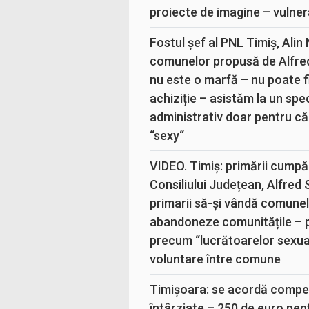
proiecte de imagine – vulner
Fostul șef al PNL Timiș, Alin
comunelor propusă de Alfre
nu este o marfă – nu poate fi
achiziție – asistăm la un sp
administrativ doar pentru că
“sexy“
VIDEO. Timiș: primării cumpă
Consiliului Județean, Alfred
primarii să-și vândă comunele
abandoneze comunitățile – 
precum “lucrătoarelor sexual
voluntare între comune
Timișoara: se acordă compen
întârziate – 250 de euro pen