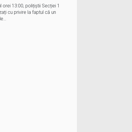
l orei 13:00, polițiștii Secției 1
ți cu privire la faptul că un
de…