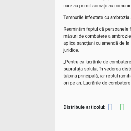
care au primit somații au comunica
Terenurile infestate cu ambrozia 
Reamintim faptul că persoanele fiz
măsuri de combatere a ambroziei, 
aplica sancțiuni cu amendă de la 1
juridice.
„Pentru ca lucrările de combatere
suprafața solului, în vederea distr
tulpina principală, iar restul ram
ori pe an. Lucrările de combatere 
Distribuie articolul: