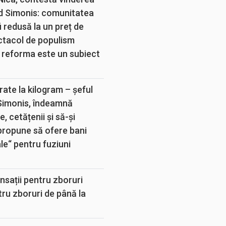
d Simonis: comunitatea
 redusă la un preț de
ectacol de populism
 reforma este un subiect
rate la kilogram – șeful
 Simonis, îndeamnă
, cetățenii și să-și
propune să ofere bani
e“ pentru fuziuni
sații pentru zboruri
tru zboruri de până la