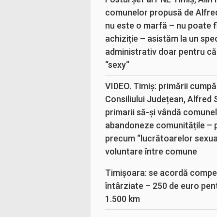
comunelor propusă de Alfre
nu este o marfă – nu poate fi
achiziție – asistăm la un sp
administrativ doar pentru că
“sexy“
VIDEO. Timiș: primării cumpă
Consiliului Județean, Alfred
primarii să-și vândă comunele
abandoneze comunitățile – 
precum “lucrătoarelor sexual
voluntare între comune
Timișoara: se acordă compen
întârziate – 250 de euro pen
1.500 km