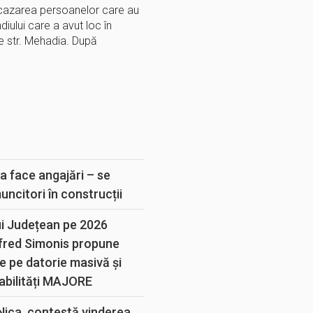
 cazarea persoanelor care au
iului care a avut loc în
e str. Mehadia. După
E
a face angajări – se
muncitori în construcții
ui Județean pe 2026
lfred Simonis propune
e pe datorie masivă și
abilități MAJORE
 Nica, contestă vinderea