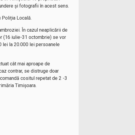
undere și fotografii în acest sens.
 Poliția Locală.
mbroziei. În cazul neaplicării de
or (16 iulie-31 octombrie) se vor
0 lei la 20.000 lei persoanele
ctuat cât mai aproape de
 caz contrar, se distruge doar
 recomandă cositul repetat de 2 -3
rimăria Timișoara.