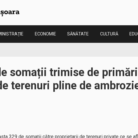
INISTRAȚIE
ECONOMIE
SĂNĂTATE
CULTURĂ
EDU
e somații trimise de primăr
 de terenuri pline de ambrozi
ta 329 de somații către proprietarii de terenuri private ce se afl