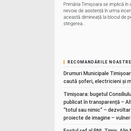
Primăria Timișoara se implică în
nevoie de asistență în urma incend
această dimineață la blocul de p
stingerea…
RECOMANDĂRILE NOASTR
Drumuri Municipale Timișoar
caută șoferi, electricieni și 
Timișoara: bugetul Consiliul
publicat în transparență – A
“totul sau nimic“ – dezvoltar
proiecte de imagine – vulner
Fostul șef al PNL Timiș, Alin