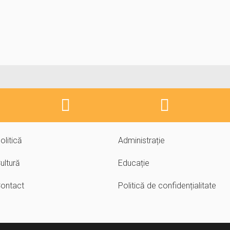
olitică
Administrație
ultură
Educație
ontact
Politică de confidențialitate