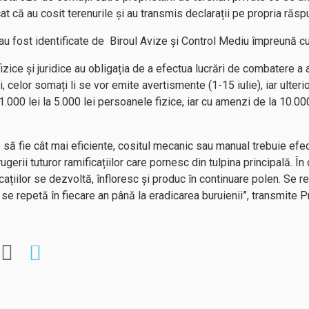
t că au cosit terenurile și au transmis declarații pe propria răsp
au fost identificate de Biroul Avize și Control Mediu împreună cu
ice și juridice au obligația de a efectua lucrări de combatere a a
celor somați li se vor emite avertismente (1-15 iulie), iar ulteri
.000 lei la 5.000 lei persoanele fizice, iar cu amenzi de la 10.00
 să fie cât mai eficiente, cositul mecanic sau manual trebuie efe
ugerii tuturor ramificațiilor care pornesc din tulpina principală. În
ificațiilor se dezvoltă, înfloresc și produc în continuare polen. Se
se repetă în fiecare an până la eradicarea buruienii”, transmite P