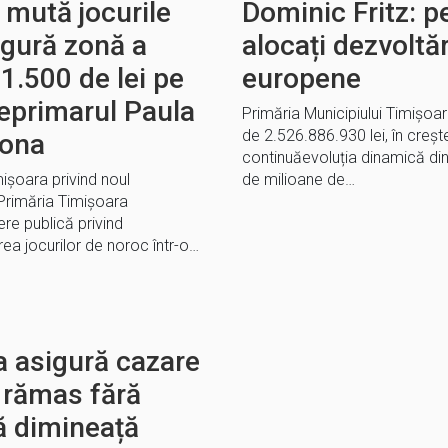
 mută jocurile
Dominic Fritz: p
ngură zonă a
alocați dezvoltăr
 1.500 de lei pe
europene
ceprimarul Paula
Primăria Municipiului Timișo
de 2.526.886.930 lei, în creșt
zona
continuăevoluția dinamică d
ișoara privind noul
de milioane de…
 Primăria Timișoara
re publică privind
ea jocurilor de noroc într-o…
a asigură cazare
 rămas fără
ă dimineață