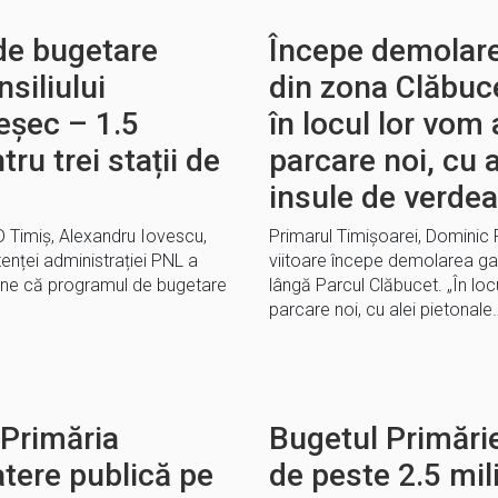
de bugetare
Începe demolare
nsiliului
din zona Clăbuce
eșec – 1.5
în locul lor vom
tru trei stații de
parcare noi, cu a
insule de verdea
PSD Timiș, Alexandru Iovescu,
Primarul Timișoarei, Dominic
nței administrației PNL a
viitoare începe demolarea gar
ține că programul de bugetare
lângă Parcul Clăbucet. „În lo
parcare noi, cu alei pietonale
 Primăria
Bugetul Primărie
tere publică pe
de peste 2.5 mili