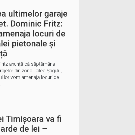
a ultimelor garaje
t. Dominic Fritz:
 amenaja locuri de
lei pietonale și
ță
 Fritz anunță că săptămâna
ajelor din zona Calea Șagului,
cul lor vom amenaja locuri de
…
i Timișoara va fi
arde de lei –