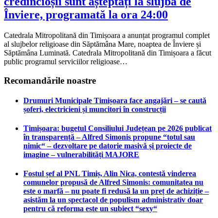
credincioșii sunt așteptați la slujba de
Înviere, programată la ora 24:00
Catedrala Mitropolitană din Timișoara a anunțat programul complet
al slujbelor religioase din Săptămâna Mare, noaptea de Înviere și
Săptămâna Luminată. Catedrala Mitropolitană din Timișoara a făcut
public programul serviciilor religioase…
Recomandările noastre
Drumuri Municipale Timișoara face angajări – se caută
șoferi, electricieni și muncitori în construcții
Timișoara: bugetul Consiliului Județean pe 2026 publicat
în transparență – Alfred Simonis propune “totul sau
nimic“ – dezvoltare pe datorie masivă și proiecte de
imagine – vulnerabilități MAJORE
Fostul șef al PNL Timiș, Alin Nica, contestă vinderea
comunelor propusă de Alfred Simonis: comunitatea nu
este o marfă – nu poate fi redusă la un preț de achiziție –
asistăm la un spectacol de populism administrativ doar
pentru că reforma este un subiect “sexy“