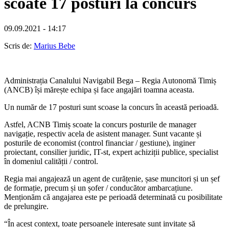
scoate 17 posturi la concurs
09.09.2021 - 14:17
Scris de:
Marius Bebe
Administrația Canalului Navigabil Bega – Regia Autonomă Timiș
(ANCB) își mărește echipa și face angajări toamna aceasta.
Un număr de 17 posturi sunt scoase la concurs în această perioadă.
Astfel, ACNB Timiș scoate la concurs posturile de manager
navigație, respectiv acela de asistent manager. Sunt vacante și
posturile de economist (control financiar / gestiune), inginer
proiectant, consilier juridic, IT-st, expert achiziții publice, specialist
în domeniul calității / control.
Regia mai angajează un agent de curățenie, șase muncitori și un șef
de formație, precum și un șofer / conducător ambarcațiune.
Menționăm că angajarea este pe perioadă determinată cu posibilitate
de prelungire.
“În acest context, toate persoanele interesate sunt invitate să