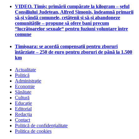
VIDEO. Timiș: primării cumpărate la kilogram – șeful
Consiliului Județean, Alfred Simonis, îndeamnă primarii
să-și vândă comunele, cetățenii și să-și abandoneze
comunitățile – propune să ofere bani precum
“lucrătoarelor sexuale“ pentru fuziuni voluntare între
comune
Timișoara: se acordă compensații pentru zboruri
întârziate – 250 de euro pentru zboruri de până la 1.500
km
Actualitate
Politică
Administrație
Economie
Sănătate
Cultură
Educație
Editorial
Redacția
Contact
Politică de confidențialitate
Politica de cookies