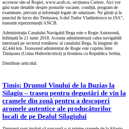
acceseze site-ul Regiei, www.acnb.ro, secțiunea Cariere. Aici vor
găsi toate detaliile despre posturile vacante, condiții, program de
examinare, precum și informații legate de salarizare. Ne găsiți și la
punctul de lucru din Timișoara, b-dul Tudor Vladimirescu nr.19A“,
transmit reprezentanții ANCB.
Administrația Canalului Navigabil Bega este o Regie Autonomă,
înființată în 21 iunie 2018. Aceasta administrează calea navigabilă
interioară pe sectorul românesc al canalului Bega, în lungime de
42,444 km. Tronsonul administrat de Regie este cuprins între
Timișoara (Uzina Hidroelectrică) și frontiera cu Republica Serbia.
Distribuie articolul:
Timiș: Drumul Vinului de la Buziaș la
Silagiu – traseu pentru degustări de vin la
cramele din zonă pentru a descoperi
aromele autentice ale producătorilor
locali de pe Dealul Silagiului
Timișenii sunt invitați să parcurgă o zi printre cramele de la Silagiu.