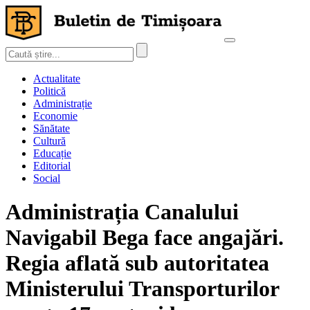
Actualitate
Politică
Administrație
Economie
Sănătate
Cultură
Educație
Editorial
Social
Administrația Canalului
Navigabil Bega face angajări.
Regia aflată sub autoritatea
Ministerului Transporturilor