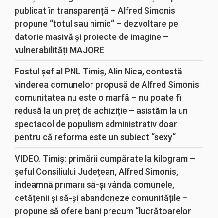
publicat în transparență – Alfred Simonis
propune “totul sau nimic“ – dezvoltare pe
datorie masivă și proiecte de imagine –
vulnerabilități MAJORE
Fostul șef al PNL Timiș, Alin Nica, contestă
vinderea comunelor propusă de Alfred Simonis:
comunitatea nu este o marfă – nu poate fi
redusă la un preț de achiziție – asistăm la un
spectacol de populism administrativ doar
pentru că reforma este un subiect “sexy“
VIDEO. Timiș: primării cumpărate la kilogram –
șeful Consiliului Județean, Alfred Simonis,
îndeamnă primarii să-și vândă comunele,
cetățenii și să-și abandoneze comunitățile –
propune să ofere bani precum “lucrătoarelor