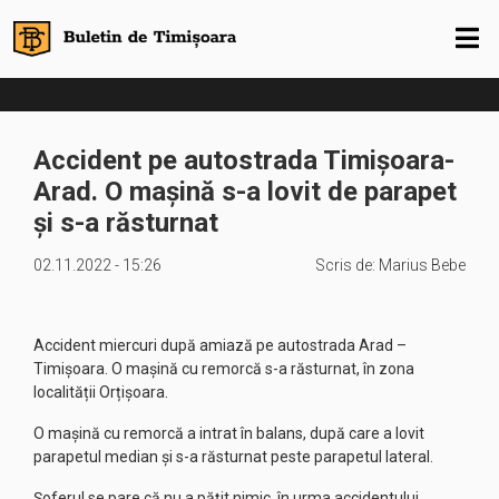
Accident pe autostrada Timișoara-
Arad. O mașină s-a lovit de parapet
și s-a răsturnat
02.11.2022 - 15:26
Scris de:
Marius Bebe
Accident miercuri după amiază pe autostrada Arad –
Timișoara. O mașină cu remorcă s-a răsturnat, în zona
localității Orțișoara.
O mașină cu remorcă a intrat în balans, după care a lovit
parapetul median și s-a răsturnat peste parapetul lateral.
Șoferul se pare că nu a pățit nimic, în urma accidentului.