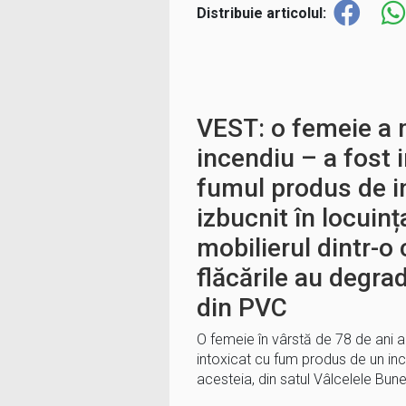
Distribuie articolul:
VEST: o femeie a m
incendiu – a fost 
fumul produs de i
izbucnit în locuinț
mobilierul dintr-o
flăcările au degrad
din PVC
O femeie în vârstă de 78 de ani 
intoxicat cu fum produs de un ince
acesteia, din satul Vâlcelele Bu