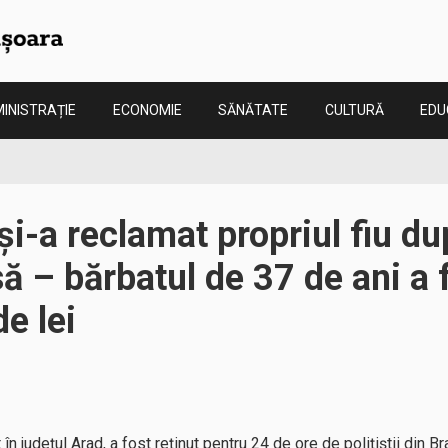
INISTRAȚIE
ECONOMIE
SĂNĂTATE
CULTURĂ
EDU
și-a reclamat propriul fiu du
să – bărbatul de 37 de ani a 
e lei
în județul Arad, a fost reținut pentru 24 de ore de polițiștii din Bra