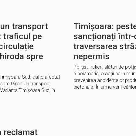
 un transport
Timișoara: peste
 traficul pe
sancționați într-
irculație
traversarea străz
Ghiroda spre
nepermis
Polițiștii rutieri, alături de poli
6 noiembrie, o acțiune în mun
Timișoara Sud: trafic afectat
prevenirea accidentelor produ
 spre Giroc Un transport
pietonale. În urma verificărilo
 Varianta Timișoara Sud, în
a reclamat