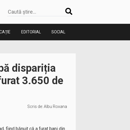
CAȚIE
EDITORIAL
SOCIAL
pă dispariția
furat 3.650 de
Scris de:
Albu Roxana
d, fiind bănuit că a furat bani din