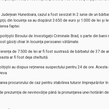
e Județean Hunedoara, cazul a fost sesizat în 2 iunie de un bărba
ții, din locuința sa au dispărut 3.650 de euro și 1.000 de lei și le-
erea faptei.
olițiștii Biroului de Investigații Criminale Brad, o parte din banii 
fost găsiți chiar în locuința persoanei vătămate.
iferența de 7.500 de lei ar fi fost sustrasă de bărbatul de 37 de a
asta ar fi fost deja cheltuită.
lițiștii au dispus reținerea suspectului pentru 24 de ore. Acesta 
Deva.
ea procurorului de caz pentru stabilirea tuturor împrejurărilor în
 prezumția de nevinovăție până la pronunțarea unei hotărâri defi