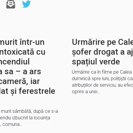
urit într-un
Urmărire pe Cal
intoxicată cu
șofer drogat a 
ncendiul
spațiul verde
a sa – a ars
Urmărire ca în filme pe Calea
duminică spre luni, polițiștii 
 cameră, iar
atribuțiilor de serviciu, au e
at și ferestrele
oprire a unei…
a murit sâmbătă, după ce s-a
ndiu izbucnit la locuința
ne, comuna…