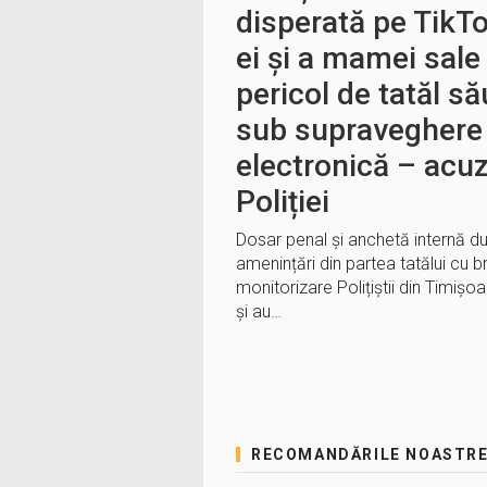
disperată pe TikTo
ei și a mamei sale
pericol de tatăl să
sub supraveghere 
electronică – acuza
Poliției
Dosar penal și anchetă internă d
amenințări din partea tatălui cu 
monitorizare Polițiștii din Timiș
și au…
RECOMANDĂRILE NOASTR