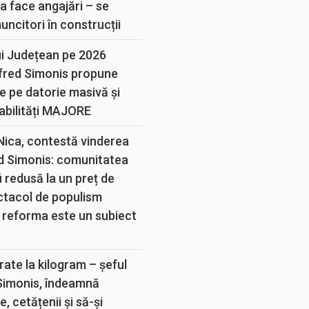
a face angajări – se
muncitori în construcții
ui Județean pe 2026
lfred Simonis propune
e pe datorie masivă și
abilități MAJORE
 Nica, contestă vinderea
d Simonis: comunitatea
 redusă la un preț de
ectacol de populism
 reforma este un subiect
rate la kilogram – șeful
 Simonis, îndeamnă
, cetățenii și să-și