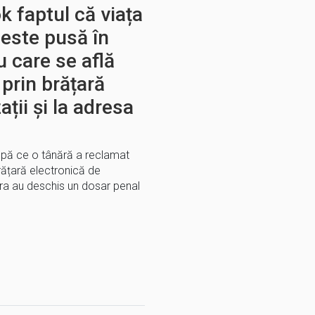
k faptul că viața
 este pusă în
u care se află
prin brățară
ții și la adresa
upă ce o tânără a reclamat
brățară electronică de
oara au deschis un dosar penal
E