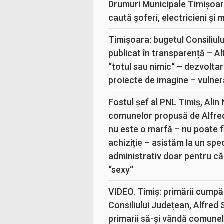
Drumuri Municipale Timișoar
caută șoferi, electricieni și 
Timișoara: bugetul Consiliul
publicat în transparență – A
“totul sau nimic“ – dezvoltar
proiecte de imagine – vulner
Fostul șef al PNL Timiș, Alin
comunelor propusă de Alfre
nu este o marfă – nu poate fi
achiziție – asistăm la un sp
administrativ doar pentru că
“sexy“
VIDEO. Timiș: primării cumpă
Consiliului Județean, Alfred
primarii să-și vândă comunele