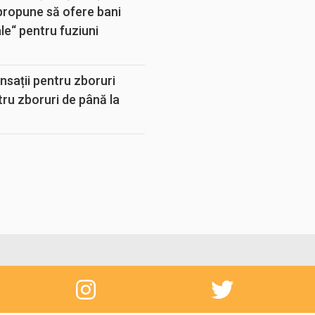
propune să ofere bani
e“ pentru fuziuni
sații pentru zboruri
tru zboruri de până la