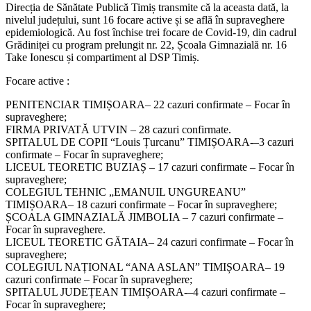
Direcția de Sănătate Publică Timiș transmite că la aceasta dată, la
nivelul județului, sunt 16 focare active și se află în supraveghere
epidemiologică. Au fost închise trei focare de Covid-19, din cadrul
Grădiniței cu program prelungit nr. 22, Școala Gimnazială nr. 16
Take Ionescu și compartiment al DSP Timiș.
Focare active :
PENITENCIAR TIMIȘOARA– 22 cazuri confirmate – Focar în
supraveghere;
FIRMA PRIVATĂ UTVIN – 28 cazuri confirmate.
SPITALUL DE COPII “Louis Țurcanu” TIMIȘOARA-–3 cazuri
confirmate – Focar în supraveghere;
LICEUL TEORETIC BUZIAȘ – 17 cazuri confirmate – Focar în
supraveghere;
COLEGIUL TEHNIC „EMANUIL UNGUREANU”
TIMIȘOARA– 18 cazuri confirmate – Focar în supraveghere;
ȘCOALA GIMNAZIALĂ JIMBOLIA – 7 cazuri confirmate –
Focar în supraveghere.
LICEUL TEORETIC GĂTAIA– 24 cazuri confirmate – Focar în
supraveghere;
COLEGIUL NAȚIONAL “ANA ASLAN” TIMIȘOARA– 19
cazuri confirmate – Focar în supraveghere;
SPITALUL JUDEȚEAN TIMIȘOARA-–4 cazuri confirmate –
Focar în supraveghere;