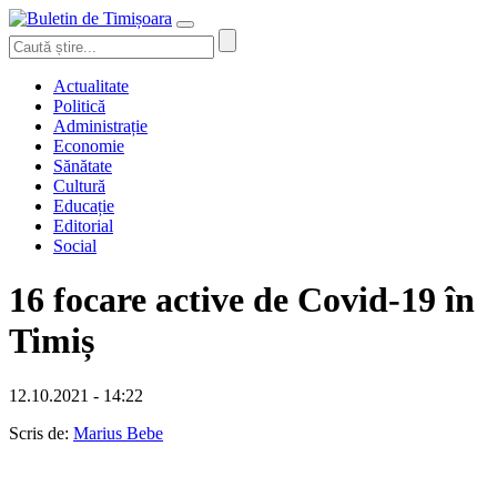
Actualitate
Politică
Administrație
Economie
Sănătate
Cultură
Educație
Editorial
Social
16 focare active de Covid-19 în
Timiș
12.10.2021 - 14:22
Scris de:
Marius Bebe