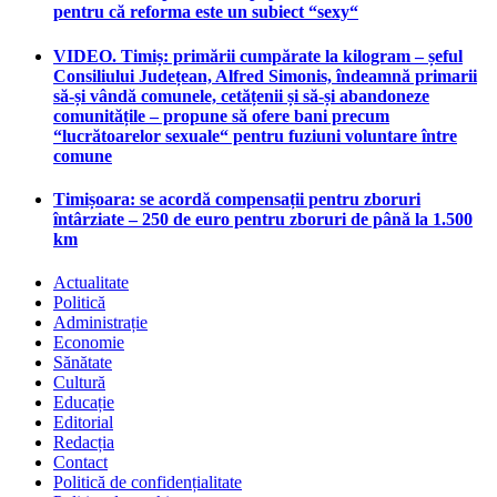
pentru că reforma este un subiect “sexy“
VIDEO. Timiș: primării cumpărate la kilogram – șeful
Consiliului Județean, Alfred Simonis, îndeamnă primarii
să-și vândă comunele, cetățenii și să-și abandoneze
comunitățile – propune să ofere bani precum
“lucrătoarelor sexuale“ pentru fuziuni voluntare între
comune
Timișoara: se acordă compensații pentru zboruri
întârziate – 250 de euro pentru zboruri de până la 1.500
km
Actualitate
Politică
Administrație
Economie
Sănătate
Cultură
Educație
Editorial
Redacția
Contact
Politică de confidențialitate