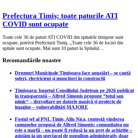
Prefectura Timiş: toate paturile ATI
COVID sunt ocupate
Toate cele 36 de paturi ATI COVID din spitalele timişene sunt
ocupate, potrivit Prefecturii Timiş. „Toate cele 36 de locuri din
spitale sunt ocupate. Mai sunt 10 paturi la Spitalul…
Recomandările noastre
Drumuri Municipale Timișoara face angajări – se caută
șoferi, electricieni și muncitori în construcții
Timișoara: bugetul Consiliului Județean pe 2026 publicat
în transparență – Alfred Simonis propune “totul sau
nimic“ – dezvoltare pe datorie masivă și proiecte de
imagine – vulnerabilități MAJORE
Fostul șef al PNL Timiș, Alin Nica, contestă vinderea
comunelor propusă de Alfred Simonis: comunitatea nu
este o marfă – nu poate fi redusă la un preț de achiziție –
asistăm la un spectacol de populism administrativ doar