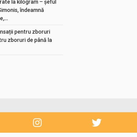
rate la kilogram – șeful
 Simonis, îndeamnă
,...
sații pentru zboruri
tru zboruri de până la