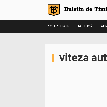
ACTUALITATE
POLITICĂ
ADM
viteza au