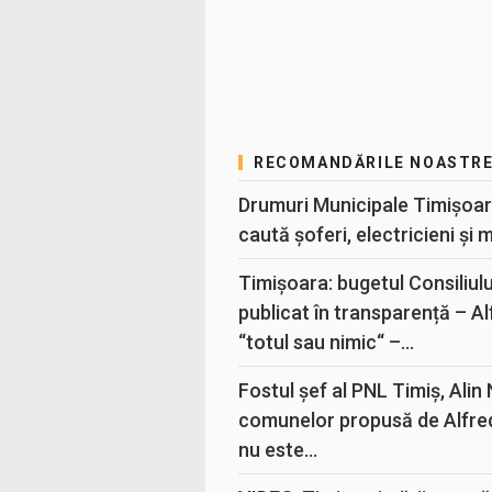
RECOMANDĂRILE NOASTR
Drumuri Municipale Timișoar
caută șoferi, electricieni și 
Timișoara: bugetul Consiliul
publicat în transparență – A
“totul sau nimic“ –...
Fostul șef al PNL Timiș, Alin
comunelor propusă de Alfre
nu este...