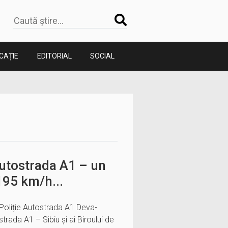
CAȚIE
EDITORIAL
SOCIAL
utostrada A1 – un
195 km/h...
e Poliție Autostrada A1 Deva-
trada A1 – Sibiu și ai Biroului de