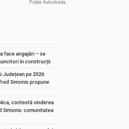
Poliție Autostrada…
E
a face angajări – se
muncitori în construcții
ui Județean pe 2026
lfred Simonis propune
 Nica, contestă vinderea
d Simonis: comunitatea