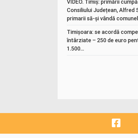
VIDEO. Timiș: primării cumpă
Consiliului Județean, Alfred
primarii să-și vândă comunele
Timișoara: se acordă compen
întârziate – 250 de euro pen
1.500...