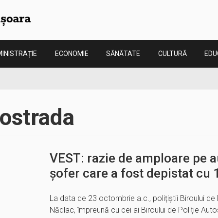
INISTRAȚIE
ECONOMIE
SĂNĂTATE
CULTURĂ
EDU
tostrada
VEST: razie de amploare pe a
șofer care a fost depistat cu 
La data de 23 octombrie a.c., polițiștii Biroului d
Nădlac, împreună cu cei ai Biroului de Poliție Autos