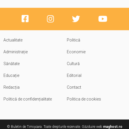
Actualitate
Politică
Administrație
Economie
Sănătate
Cultură
Educație
Editorial
Redacția
Contact
Politică de confidențialitate
Politica de cookies
© Buletin de Timișoara. Toate drepturile rezervate. Găzduire web
maghost.ro