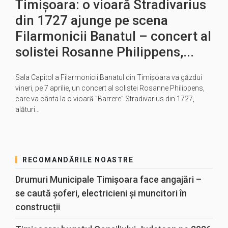
Timișoara: o vioară Stradivarius
din 1727 ajunge pe scena
Filarmonicii Banatul – concert al
solistei Rosanne Philippens,...
Sala Capitol a Filarmonicii Banatul din Timişoara va găzdui
vineri, pe 7 aprilie, un concert al solistei Rosanne Philippens,
care va cânta la o vioară ”Barrere” Stradivarius din 1727,
alături…
RECOMANDĂRILE NOASTRE
Drumuri Municipale Timișoara face angajări –
se caută șoferi, electricieni și muncitori în
construcții