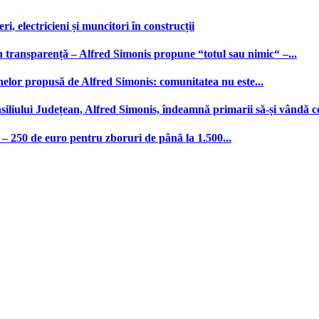
, electricieni și muncitori în construcții
n transparență – Alfred Simonis propune “totul sau nimic“ –...
nelor propusă de Alfred Simonis: comunitatea nu este...
iliului Județean, Alfred Simonis, îndeamnă primarii să-și vândă c
– 250 de euro pentru zboruri de până la 1.500...