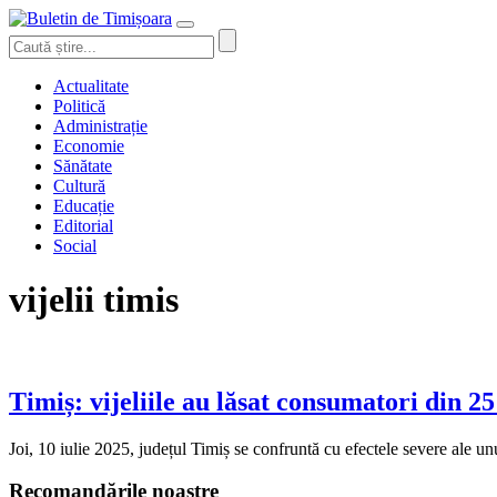
Actualitate
Politică
Administrație
Economie
Sănătate
Cultură
Educație
Editorial
Social
vijelii timis
Timiș: vijeliile au lăsat consumatori din 25 
Joi, 10 iulie 2025, județul Timiș se confruntă cu efectele severe ale un
Recomandările noastre