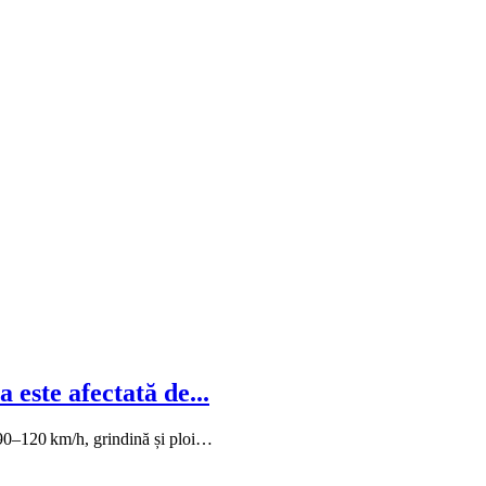
 este afectată de...
re 90–120 km/h, grindină și ploi…