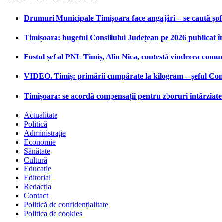
Drumuri Municipale Timișoara face angajări – se caută șoferi
Timișoara: bugetul Consiliului Județean pe 2026 publicat î
Fostul șef al PNL Timiș, Alin Nica, contestă vinderea comu
VIDEO. Timiș: primării cumpărate la kilogram – șeful Cons
Timișoara: se acordă compensații pentru zboruri întârziate 
Actualitate
Politică
Administrație
Economie
Sănătate
Cultură
Educație
Editorial
Redacția
Contact
Politică de confidențialitate
Politica de cookies