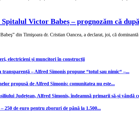
 Spitalul Victor Babeș – prognozăm că după 
Babeş” din Timişoara dr. Cristian Oancea, a declarat, joi, că dominantă 
, electricieni și muncitori în construcții
n transparență – Alfred Simonis propune “totul sau nimic“ –...
nelor propusă de Alfred Simonis: comunitatea nu este...
iliului Județean, Alfred Simonis, îndeamnă primarii să-și vândă c
– 250 de euro pentru zboruri de până la 1.500...