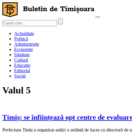
Actualitate
Politică
Administrație
Economie
Sănătate
Cultură
Educație
Editorial
Social
Valul 5
Timiș: se înființează opt centre de evaluar
Prefectura Timiș a organizat astăzi o ședință de lucru cu directorii de