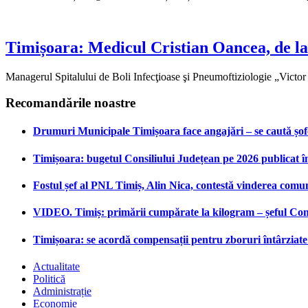
Timișoara: Medicul Cristian Oancea, de la
Managerul Spitalului de Boli Infecţioase şi Pneumoftiziologie „Victor 
Recomandările noastre
Drumuri Municipale Timișoara face angajări – se caută șoferi
Timișoara: bugetul Consiliului Județean pe 2026 publicat î
Fostul șef al PNL Timiș, Alin Nica, contestă vinderea comu
VIDEO. Timiș: primării cumpărate la kilogram – șeful Cons
Timișoara: se acordă compensații pentru zboruri întârziate 
Actualitate
Politică
Administrație
Economie