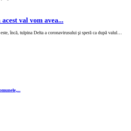
acest val vom avea...
este, încă, tulpina Delta a coronavirusului şi speră ca după valul…
omunele,...